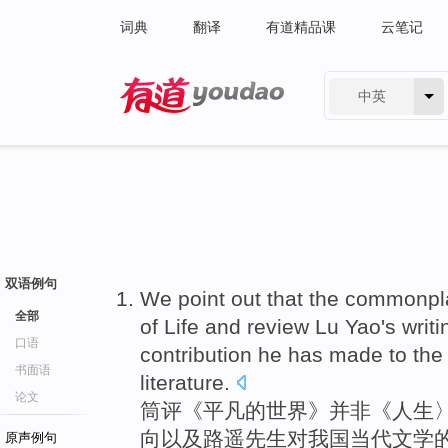
词典
翻译
有道精品课
云笔记
中英
有道 - 网易旗下搜索
双语例句
We
point
out that
the
commonpl
全部
of
Life
and
review
Lu
Yao's
writi
口语
contribution
he has made
to
the
书面语
literature
.
论文
筒评《
平凡
的
世界
》
并非
《
人生
向
以及
路遥先生
对
我国
当代
文学
原声例句