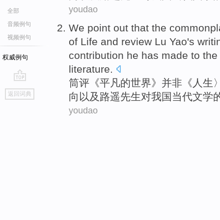
youdao
全部
音频例句
We
point
out that
the
commonpl
视频例句
of
Life
and
review
Lu
Yao's
writi
contribution
he has made
to
the
权威例句
literature
.
筒评《
平凡
的
世界
》
并非
《
人生
go
返回词典
向
以及
路遥先生
对
我国
当代
文学
top
youdao