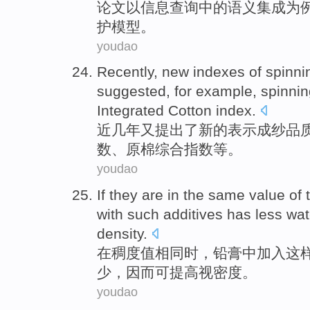
论文
以
信息
查询
中的
语义
集成
为
护
模型。
youdao
Recently
,
new
indexes
of
spinni
suggested
,
for example
,
spinnin
Integrated
Cotton
index.
近几年
又
提出
了
新的
表示成
纱
品
数
、
原棉
综合
指数等。
youdao
If they are
in the same
value
of
with
such
additives
has
less
wat
density
.
在
稠度
值
相同时，
铅
膏中
加入
这
少
，
因而
可
提高
视
密度。
youdao