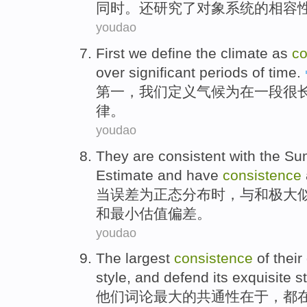
同时
。
还
研究了
对象
系统
的
相容
youdao
First
we
define
the
climate
as
co
over
significant
periods
of
time
.
第一
，
我们
定义
气候
为
在
一段很
律
。
youdao
They are
consistent
with
the S
Estimate
and
have
consistence
当
误差
为正态分布时，
与
和
极大
和最小估值偏差。
youdao
The
largest
consistence
of
their
style
, and
defend
its
exquisite
st
他们
词
论
最大
的
共通性
在于，都