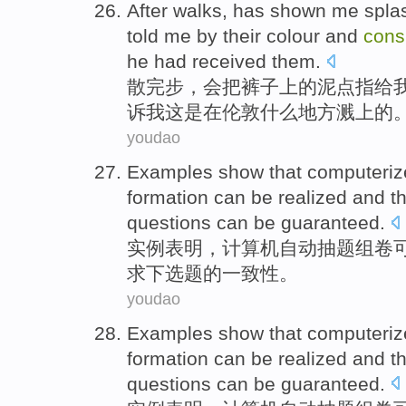
After walks
,
has shown me spla
told
me
by their
colour
and
cons
he had received them.
散
完
步，会把
裤子
上
的
泥点指给
诉
我这是
在
伦敦
什么
地方
溅上的
youdao
Examples
show that
computeriz
formation
can
be
realized
and t
questions
can be
guaranteed
.
实例
表明
，
计算机
自动
抽
题
组
卷
求下选题
的
一致性
。
youdao
Examples
show that
computeriz
formation
can
be
realized
and t
questions
can be
guaranteed
.