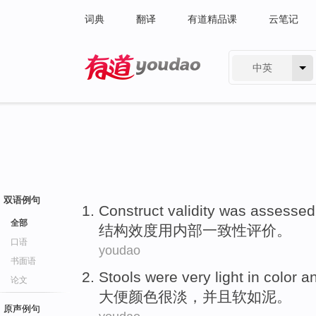
词典
翻译
有道精品课
云笔记
中英
有道 - 网易旗下搜索
双语例句
Construct
validity
was assesse
全部
结构
效
度
用
内部
一致性评价。
口语
youdao
书面语
Stools
were
very
light
in
color
an
论文
大便
颜色
很
淡
，
并且软如
泥。
原声例句