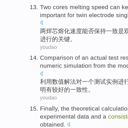
Two
cores
melting
speed
can
k
important for twin electrode
sing
两
焊芯
熔化
速度
能否
保持
一致
是
进行的关键。
youdao
Comparison
of
an
actual
test
re
numeric
simulation
from the mo
利用
数值解法
对
一个
测试
实例
进
明有
较好的
一致性
。
youdao
Finally
,
the theoretical
calculatio
experimental
data
and a
consis
obtained
.