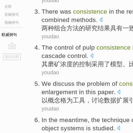
youdao
全部
There was
consistence
in
the
re
音频例句
combined
methods
.
视频例句
两种
组合
方法
的
研究结果
具有一
权威例句
youdao
The
control
of
pulp
consistence
go
cascade
control.
返回词典
top
其
磨矿
浓度
的
控制
采用
了
模型
、
youdao
We
discuss
the
problem
of
cons
enlargement
in this paper.
以
概念格为工具
，
讨论
数据
扩展
youdao
In the meantime
, the
technique
object
systems
is
studied
.