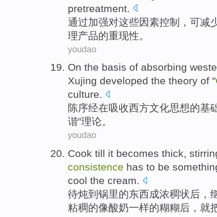
pretreatment
.
通过
加强
对
这些
因素
控制
，
可
减
理
产品
的重现性。
youdao
On
the
basis
of
absorbing
weste
Xujing
developed the
theory
of
"
culture
.
陈
序经
在
吸收
西方
文化
思想
的
基
谐”
理论
。
youdao
Cook till
it
becomes
thick
,
stirri
consistence
has
to be
somethin
cool
the cream.
待
炖
到锅里的
东西
成
浓
稠状后，
粘稠
的
像
酸奶
一样的糊糊后，
就