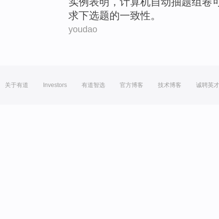
实例
表明
，
计算机
自动
抽
题
组
卷
求下选题
的
一致性
。
youdao
关于有道
Investors
有道智选
官方博客
技术博客
诚聘英