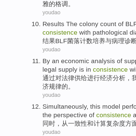
雅
的
格调
。
youdao
Results The
colony
count
of
BL
consistence
with
pathological
di
结果
BLF
菌落
计数
培养
与
病理
诊
youdao
By
an
economic
analysis
of
sup
legal
supply
is
in
consistence
wi
通过
对
法律
供给
进行
经济
分析
，
济
规律
的。
youdao
Simultaneously
, this
model
perf
the
perspective
of
consistence
同时
，
从
一致性
和
计算
复杂度
方
youdao