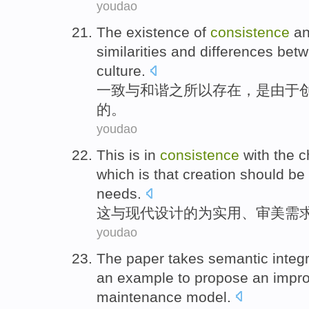
youdao
The
existence
of
consistence
a
similarities
and differences bet
culture
.
一致
与
和谐之所以
存在
，
是
由于
的。
youdao
This
is
in
consistence
with
the
c
which
is that
creation
should be
needs
.
这
与
现代
设计
的
为
实用
、
审美
需
youdao
The paper
takes
semantic
integ
an
example to
propose
an
impr
maintenance
model
.