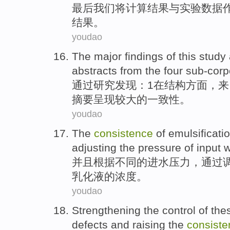
最后
我们
将
计算结果
与
实验
数据
结果。
youdao
The
major
findings
of
this study
abstracts
from
the four sub-cor
通过
研究发现
：
1
在
结构
方面
，
来
摘要
呈现
较大的一致性。
youdao
The
consistence
of
emulsificati
adjusting the
pressure
of input w
并且根据不同
的
进水
压力
，
通过
乳化液
的
浓度
。
youdao
Strengthening the
control
of
the
defects
and
raising
the
consiste