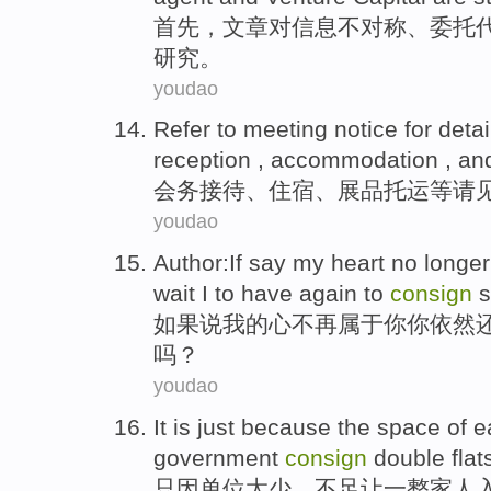
首先
，文章
对
信息
不对称
、
委托
研究。
youdao
Refer to
meeting
notice
for deta
reception
,
accommodation
, an
会务
接待
、
住宿
、
展品
托运
等请
youdao
Author:
If
say
my
heart
no longer
wait
I
to
have
again to
consign
s
如果说
我
的
心
不再
属于
你
你
依然
吗？
youdao
It is
just
because
the space of 
government
consign
double
flat
只因
单位
太少
，不足让一整
家人