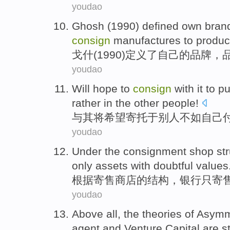
youdao
Ghosh
(1990)
defined
own
bran
consign
manufactures
to
produ
戈什
(1990)
定义了
自己
的
品牌
，
youdao
Will
hope to
consign
with it to
pu
rather
in the
other
people!
与其
将
希望
寄托
于
别人
不如
自己
youdao
Under the
consignment
shop
st
only
assets
with doubtful
values
根据
寄售
商店
的
结构
，
银行
只
寄
youdao
Above all
,
the
theories
of
Asymm
agent
and
Venture
Capital
are s