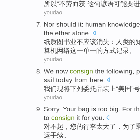
所以
“
不劳而获
”
这
句谚语
可能
要进
youdao
Nor
should it
:
human
knowledge
the
ether
alone.
纸质图书业不
应该
消失：
人类
的
算机网络这一单一的方式记录。
youdao
We
now
consign
the following
, 
sail
today
from
here
.
我们
现
将
下列
委托品装上“
美国
”号
youdao
Sorry
.
Your
bag
is too
big
.
For
t
to
consign
it for
you
.
对不起
，
您
的
行李
太
大
了，
为了
运手续。