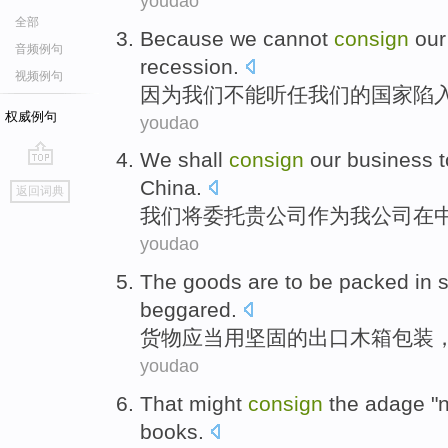
youdao
全部
Because
we
cannot
consign
our
音频例句
recession
.
视频例句
因为
我们
不能
听任
我们
的
国家
陷
权威例句
youdao
We
shall
consign
our
business
t
go
China
.
返回词典
top
我们
将
委托
贵公司
作为
我
公司
在
youdao
The goods are
to be
packed
in
s
beggared
.
货物
应当
用
坚固的
出口木箱
包装
youdao
That
might
consign
the adage
"
books
.