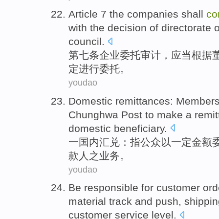
Article 7
the
companies
shall
co
with the
decision
of
directorate
o
council.
第七
条
企业
委托
审计
，
应当
根据
定
进行委托。
youdao
Domestic
remittances
: Members
Chunghwa
Post to make a
remi
domestic
beneficiary.
一
国内
汇兑
：指
公众
以一定金额
款人之业务。
youdao
Be responsible
for
customer
ord
material
track
and
push
,
shippin
customer
service
level
.