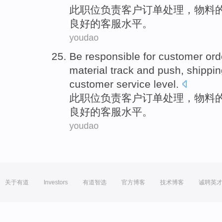
此
职位
负责
客户
订单
处理
，
物料
良好
的
客服
水平。
youdao
Be responsible
for
customer
ord
material
track
and
push
,
shippin
customer
service
level
.
此
职位
负责
客户
订单
处理
，
物料
良好
的
客服
水平。
youdao
关于有道
Investors
有道智选
官方博客
技术博客
诚聘英