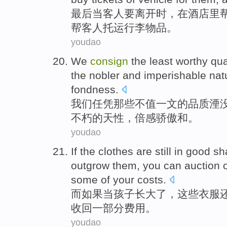
最后
当
客人
要
离开时，在
酒店
里
帮
客人托运行李物品。
youdao
We
consign
the least
worthy
qua
the nobler
and
imperishable
nat
fondness.
我们
任凭
那些不值一文
的
品质
湮
不朽的
天性
，
倍感骄傲
和。
youdao
If
the
clothes
are still
in good
sh
outgrow
them
,
you
can
auction
some of
your
costs
.
而
如果
当
孩子
长大了
，
这些
衣服
收回
一部分
费用。
youdao