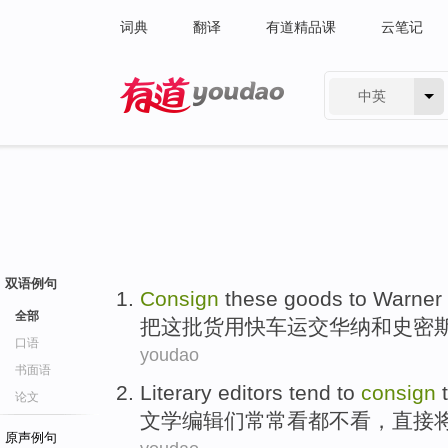
词典
翻译
有道精品课
云笔记
中英
有道 - 网易旗下搜索
双语例句
Consign
these
goods
to Warner
全部
把
这
批货
用
快车运
交
华纳
和
史密
口语
youdao
书面语
Literary
editors
tend
to
consign
论文
文学
编辑们
常常
看
都不看，
直接
原声例句