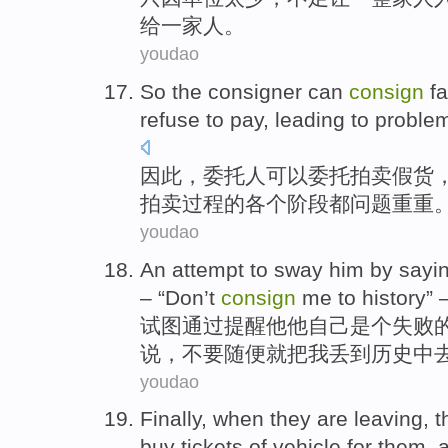
给一家人。
youdao
So
the consigner
can
consign
f
refuse to
pay
, leading to
proble
因此
，
委托人
可以
委托拍卖
假货
拍卖过程
的
各个
阶段都
问题
重重
youdao
An attempt
to sway
him
by
sayi
– “Don’t
consign
me
to
history
” 
试图
通过
提醒
他
他自己
是个
失败
说
，不要
随便
就把
我
丢
到
历史
中
youdao
Finally
,
when
they
are leaving
,
t
buy
tickets
of
vehicle
for them,