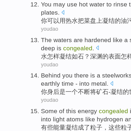
You
may
use
hot water
to rinse
plates.
你
可以
用
热水
把
菜盘上凝结
的油
youdao
The waters
are hardened
like a
deep
is
congealed
.
水
怎样
凝结
如
石
？
深渊
的
表面
怎
youdao
Behind
you
there
is
a
steelwork
earthly
time
-
into
metal
.
你
身后
是
一个
不断将
矿石
-
凝结
的
youdao
Some
of this
energy
congealed
into
light
atoms
like
hydrogen
a
有些
能量
凝结
成了
粒子
，
这些
粒