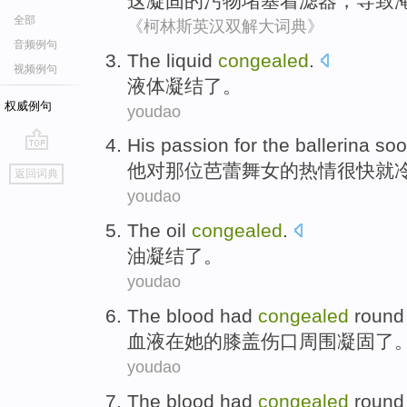
这
凝固
的污物堵塞着
滤器
，
导致
全部
《柯林斯英汉双解大词典》
音频例句
The
liquid
congealed
.
视频例句
液体
凝结了
。
权威例句
youdao
His
passion
for
the ballerina
so
go
他
对
那位
芭蕾舞女的
热情
很快就
返回词典
top
youdao
The
oil
congealed
.
油
凝结了
。
youdao
The blood
had
congealed
round
血液
在
她
的膝盖
伤口
周围
凝固
了
youdao
The blood
had
congealed
round