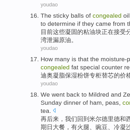
youdao
The
sticky
balls
of
congealed
oil
to
determine
if they
came from
t
目前
这些凝固
的
粘
油
块正在接受
湾
泄漏原油
。
youdao
How
many
is
that the
moisture-p
congealed
fat special
counter
re
迪奥凝脂
保湿
粉饼
专柜
替
芯
的
价
youdao
We
went
back to
Mildred
and
Ze
Sunday
dinner
of
ham
,
peas
,
co
tea
.
再后来
，
我们
回到
米尔德里德
和
期日
大餐
，
有火腿
、豌豆、
冷凝