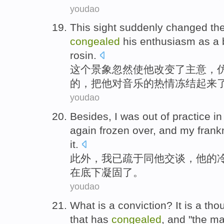
youdao
This
sight
suddenly
changed
th
congealed
his
enthusiasm
as a 
rosin
.
这个
景象
忽然
使
他
改变
了
主意
，
的，把他对音乐的
热情
冻结起来
youdao
Besides
,
I
was
out
of
practice
in
again
frozen over
, and
my
frank
it
.
此外
，
我
已
疏于
同
他
交谈，他
的
在底下凝固了。
youdao
What
is
a
conviction
?
It
is a
tho
that
has
congealed
,
and
"
the
ma