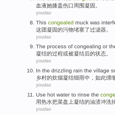
血液
她
膝盖
伤口
周围
凝固
。
youdao
This
congealed
muck was interfe
这
团
凝固
的污物堵塞了过滤器。
youdao
The
process
of
congealing
or
th
凝结
的
过程
或
被
凝结
后的
状态
。
youdao
In
the drizzling rain the
village
s
乡村
的
炊烟
凝结
细雨
中，如此缥
youdao
Use
hot water
to rinse
the
conge
用
热水
把
菜盘上凝结
的油渍冲洗
youdao