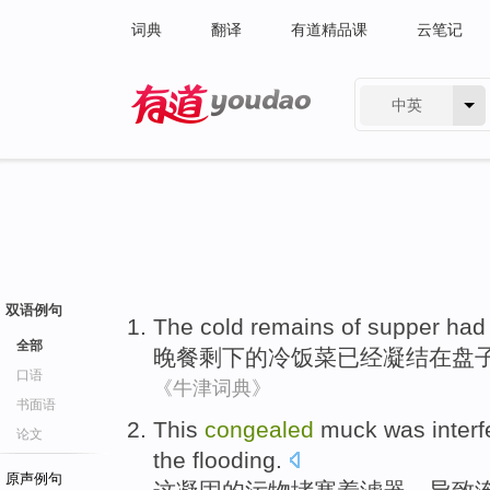
词典
翻译
有道精品课
云笔记
中英
有道 - 网易旗下搜索
双语例句
The
cold
remains
of
supper
ha
全部
晚餐
剩下
的
冷
饭菜
已经
凝结在盘
口语
《牛津词典》
书面语
This
congealed
muck was interfe
论文
the
flooding
.
原声例句