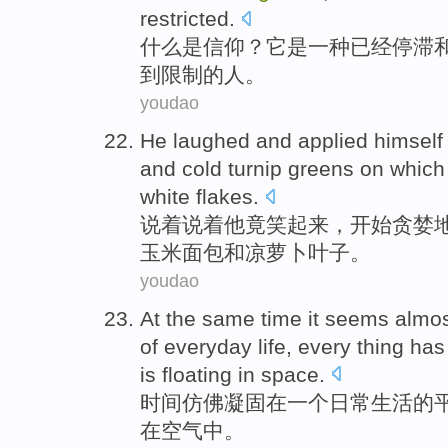
restricted
.
什么
是
信仰
？
它
是
一种
已经停滞
到限制
的人。
youdao
He
laughed
and applied
himself
and
cold
turnip greens
on
whic
white flakes.
说着说着
他
竟
笑
起来，开始
贪婪
玉米
面包
和
凉
萝卜
叶子。
youdao
At
the same
time
it
seems
almo
of
everyday
life
,
every thing
ha
is
floating
in
space.
时间
仿佛
凝固
在
一个
日常
生活
的
在空气
中
。