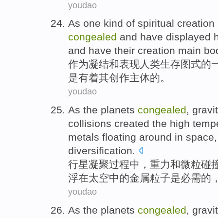
youdao
As
one
kind of
spiritual
creation
congealed
and have
displayed
and
have
their
creation
main bo
作为
凝结
和
表现
人类
生存
图式
的
是有着
其
创作
主体
的。
youdao
As the planets
congealed
,
gravi
collisions
created
the
high temp
metals
floating around
in
space
diversification.
行星
凝聚过程中
，
重力
和
微粒
碰
浮
在
太空
中的金属粒子
是必需
的
youdao
As the planets
congealed
,
gravi