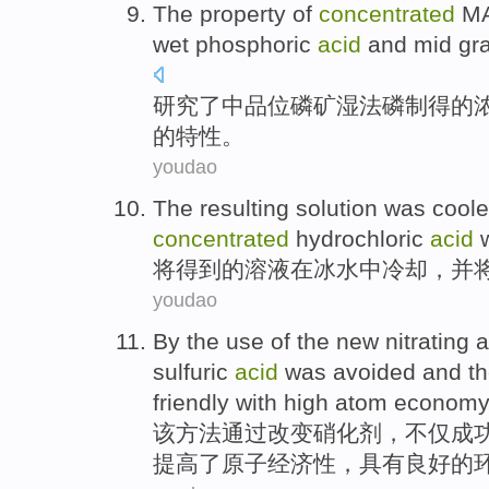
The
property
of
concentrated
M
wet
phosphoric
acid
and mid
gr
研究
了中
品位
磷矿
湿
法
磷制得的
的
特性
。
youdao
The resulting
solution was
cool
concentrated
hydrochloric
acid
w
将
得到的
溶液
在
冰水
中
冷却
，
并
youdao
By
the
use of the new
nitrating
a
sulfuric
acid
was
avoided
and
th
friendly
with high
atom
economy
该
方法
通过
改变
硝化
剂
，不仅成
提高
了
原子经济性，
具有
良好
的