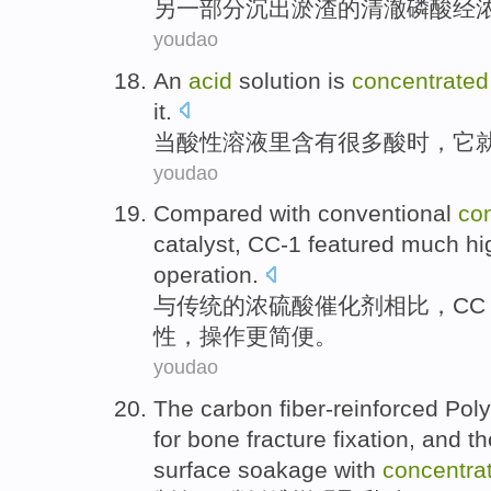
另
一部分
沉出
淤渣
的
清澈
磷酸
经
youdao
An
acid
solution
is
concentrated
it
.
当
酸性
溶液
里含有
很多
酸
时，
它
youdao
Compared
with
conventional
co
catalyst
,
CC-1 featured
much hi
operation
.
与
传统
的
浓
硫酸
催化剂
相比
，
CC
性，操作更简便。
youdao
The
carbon
fiber-reinforced
Poly
for
bone fracture
fixation
, and
th
surface
soakage with
concentra