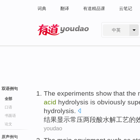
词典
翻译
有道精品课
云笔记
中英
有道 - 网易旗下搜索
双语例句
The experiments
show that
the
全部
acid
hydrolysis
is
obviously
supe
口语
hydrolysis.
书面语
结果
显示
常压
两段
酸
水解
工艺的
论文
youdao
原声例句