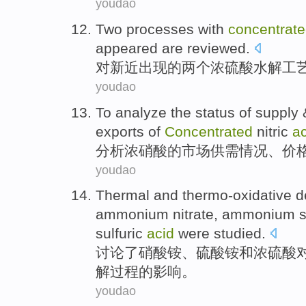
youdao
Two
processes
with
concentrat
appeared
are reviewed
.
对
新近
出现
的
两个
浓
硫酸
水解
工
youdao
To
analyze
the
status
of
supply
exports
of
Concentrated
nitric
ac
分析
浓
硝酸
的
市场
供需
情况
、
价
youdao
Thermal
and
thermo-oxidative
d
ammonium
nitrate,
ammonium
s
sulfuric
acid
were
studied
.
讨论
了
硝酸铵
、
硫酸铵
和
浓
硫酸
解过程的
影响
。
youdao