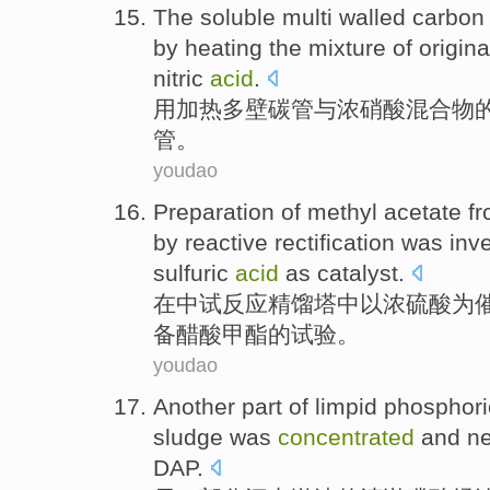
The
soluble
multi
walled
carbo
by
heating
the
mixture
of
origi
nitric
acid
.
用
加热
多
壁
碳管
与
浓
硝酸
混合物
管
。
youdao
Preparation
of
methyl
acetate
f
by
reactive
rectification was
inve
sulfuric
acid
as
catalyst
.
在中试
反应
精馏塔
中
以
浓
硫酸
为
备
醋酸
甲酯
的
试验。
youdao
Another
part of
limpid
phosphor
sludge
was
concentrated
and ne
DAP
.