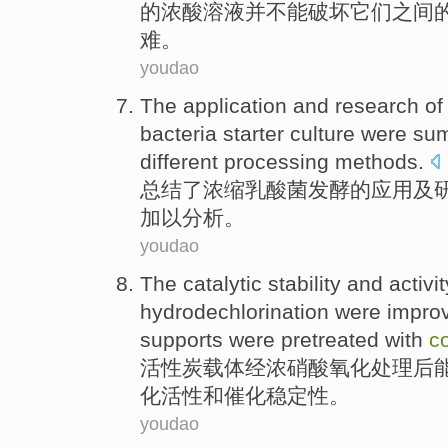
的
浓
酸溶液
并
不能
破坏
它们
之间
难。
youdao
The
application
and
research
of
bacteria starter culture were
su
different
processing
methods
.
总结
了
浓缩
乳酸菌发酵
的
应用
及
加以
分析
。
youdao
The
catalytic
stability
and
activit
hydrodechlorination
were impro
supports
were pretreated with
c
活性炭
载体
经
浓
硝酸氧化处理
后
化
活性
和
催化
稳定性
。
youdao