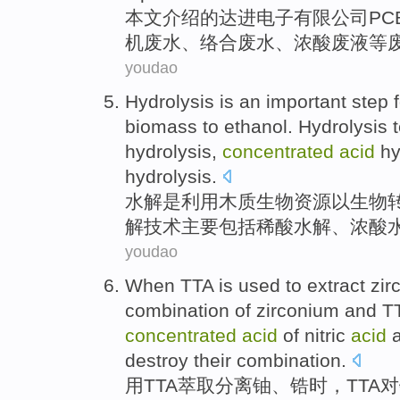
本文介绍
的
达进
电子
有限
公司
PC
机
废水、
络合
废水、
浓
酸
废液
等
youdao
Hydrolysis
is
an important
step
f
biomass
to
ethanol
. Hydrolysis
hydrolysis,
concentrated
acid
hy
hydrolysis.
水解
是
利用
木质
生物
资源以生物
解
技术
主要包括
稀
酸
水解、
浓
酸
youdao
When
TTA
is
used
to
extract
zir
combination
of
zirconium and T
concentrated
acid
of
nitric
acid
destroy
their
combination.
用
TTA
萃取
分离
铀
、
锆
时
，TTA