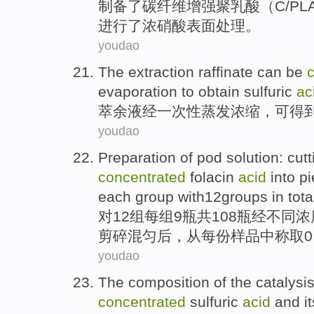
制备
了
碳纤维
增强
聚乳酸
（
C
/
PL
进行
了
浓
硝酸
表面
处理。
youdao
The extraction raffinate
can be
evaporation
to
obtain
sulfuric
ac
萃
余液
经
一次性
蒸发
浓缩
，
可
得
youdao
Preparation
of
pod solution:
cutt
concentrated
folacin
acid
into p
each
group
with12groups
in
tota
对
12
组
每
组9瓶共108瓶经不同浓
剪
碎
混匀后，从
每份
样品
中
称取
youdao
The
composition
of the
catalysi
concentrated
sulfuric
acid
and
i