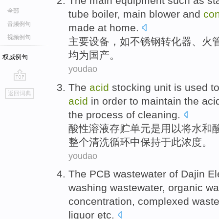
The
main
equipment
such as
st
全部
tube
boiler
,
main
blower
and
con
音频例句
made at home
.
视频例句
主要
设备
，
如
不锈钢
转化器
、
火
均
为
国产
。
权威例句
youdao
The
acid
stocking
unit
is
used
t
go
返回词典
top
acid
in
order to
maintain
the
acid
the
process of
cleaning
.
酸性
溶液存贮
单元
是
用以
将
水
和
整个
清洗
循环中
保持
于
此
浓度
。
youdao
The
PCB
wastewater
of
Dajin
El
washing
wastewater,
organic
wa
concentration
,
complexed
waste
liquor
etc
.