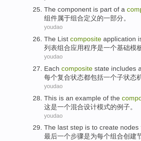
The
component
is part
of a
comp
组件
属于
组合
定义的一部分。
youdao
The
List
composite
application
i
列表
组合
应用程序
是
一个
基础
模
youdao
Each
composite
state
includes
每个
复合
状态
都
包括
一
个子状态
youdao
This
is
an
example
of the
compo
这
是
一个
混合
设计
模式
的
例子
。
youdao
The last
step
is
to
create
nodes
最后
一个
步骤
是
为
每个
组合
创建