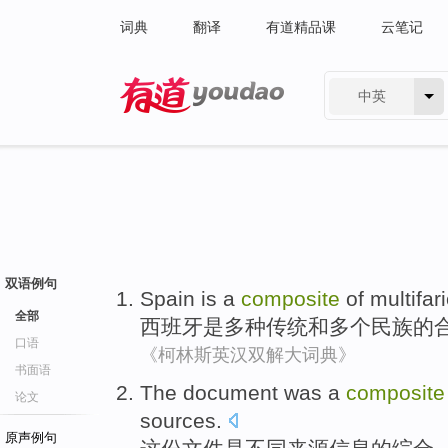
词典
翻译
有道精品课
云笔记
中英
有道 - 网易旗下搜索
双语例句
Spain
is
a
composite
of
multifar
全部
西班牙
是
多种
传统
和
多个
民族
的
口语
《柯林斯英汉双解大词典》
书面语
The document
was
a
composite
论文
sources
.
原声例句