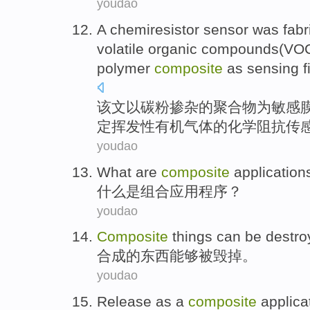
youdao
A chemiresistor
sensor
was fabri
volatile organic compounds(
VO
polymer
composite
as
sensing
f
该文
以
碳
粉掺杂
的
聚合物
为
敏感
定
挥发性有机
气体的化学阻抗
传
youdao
What
are
composite
application
什么
是
组合
应用程序
？
youdao
Composite
things
can
be destro
合成
的
东西
能够
被
毁掉。
youdao
Release
as a
composite
applica