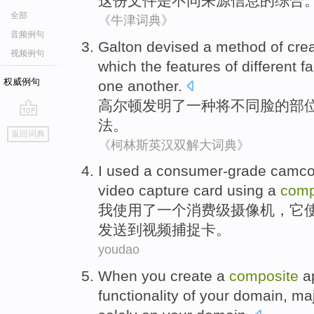
这份
文件
是
不同
来源
信息
的
综合
全部
《牛津词典》
音频例句
Galton
devised
a
method
of
cre
视频例句
which the features
of
different
f
权威例句
one another.
高尔顿
发明了
一种
将
不同
脸
的
部
法
。
go
返回词典
top
《柯林斯英汉双解大词典》
I
used
a
consumer-grade
camco
video
capture
card
using
a
comp
我
使用
了
一个
消费级
摄像机
，
它
发送
到
视频
捕捉
卡
。
youdao
When
you
create
a
composite
a
functionality
of
your
domain
,
ma