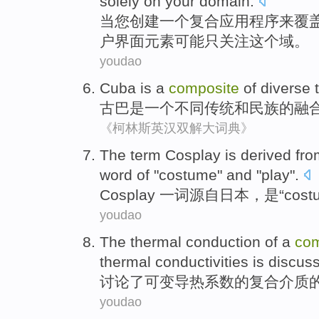
solely on
your domain.
当
您
创建
一个
复合
应用程序
来
覆
户界面
元素
可能
只
关注
这个域。
youdao
Cuba
is
a
composite
of
diverse
古巴
是
一个
不同
传统
和
民族
的
融
《柯林斯英汉双解大词典》
The term Cosplay is
derived
fro
word
of
"
costume
"
and
"
play
".
Cosplay
一词源
自
日本
，
是
“
cost
youdao
The thermal conduction
of
a
com
thermal
conductivities
is
discus
讨论了
可变
导热
系数
的
复合
介质
youdao