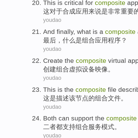
This
is
critical
for
composite
app
这
对于
合成
应用来说
是
非常重要
youdao
And finally
,
what
is a
composite
最后
，
什么
是
组合
应用程序
？
youdao
Create
the
composite
virtual
app
创建
组合
虚拟
设备
映像
。
youdao
This
is
the
composite
file
descri
这
是
描述
该
节点
的
组合
文件
。
youdao
Both
can
support
the
composite
二者
都
支持
组合
服务
模式。
youdao