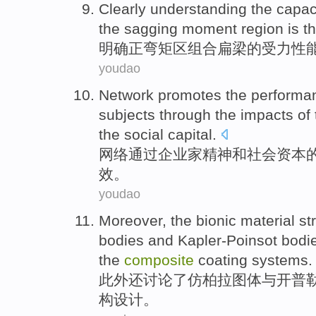
Clearly understanding
the
capac
the
sagging moment
region
is
t
明确
正
弯矩
区
组合
扁
梁
的
受力性
youdao
Network
promotes
the
performa
subjects
through
the
impacts
of
the social
capital
.
网络
通过
企业家
精神
和
社会
资本
效
。
youdao
Moreover
,
the
bionic
material
st
bodies
and
Kapler-Poinsot
bodie
the
composite
coating
systems.
此外
还讨论
了
仿
柏拉图
体
与
开普
构
设计
。