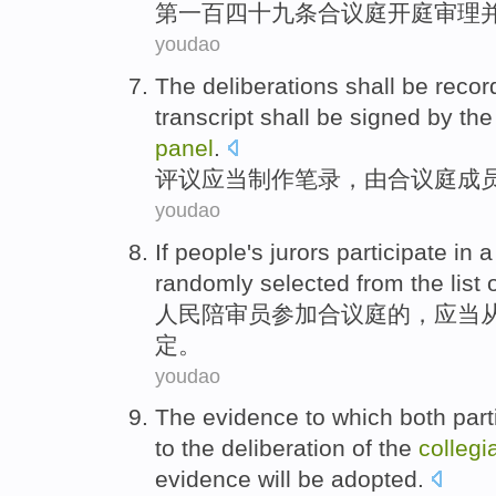
第一百四十九条
合议庭
开庭审理
youdao
The deliberations
shall
be record
transcript
shall be
signed
by
th
panel
.
评议
应当
制作
笔录
，
由
合议庭
成
youdao
If
people
's
jurors
participate in a
randomly
selected
from
the list
人民
陪审员
参加
合议庭
的，
应当
定。
youdao
The
evidence
to
which
both part
to the
deliberation
of the
collegi
evidence
will be adopted.