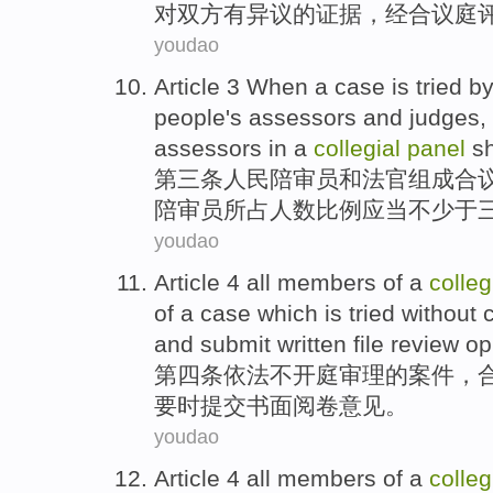
对
双方
有
异议
的
证据
，经合议庭
youdao
Article 3
When
a
case
is tried b
people
's
assessors
and
judges
,
assessors in a
collegial
panel
sh
第三
条
人民
陪审员
和
法官
组成
合
陪审员
所
占人数比例
应当
不
少于
youdao
Article 4
all
members
of a
colleg
of
a
case
which is tried
without
and
submit
written
file
review
op
第四
条
依法
不
开庭
审理
的
案件
，
要
时
提交
书面
阅卷
意见
。
youdao
Article 4
all
members
of a
colleg