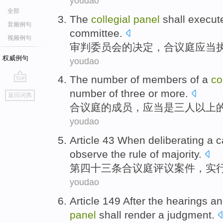
youdao
全部
The
collegial
panel
shall
execut
音频例句
committee
.
视频例句
审判
委员会
的
决定
，
合议庭
应当
权威例句
youdao
The number
of
members
of a
co
go
number of
three
or more.
返回词典
top
合议庭
的
成员
，
应当
是
三
人以上
youdao
Article 43 When deliberating
a
c
observe
the
rule
of
majority
.
第四十三
条
合议庭
评议
案件
，实
youdao
Article 149 After the
hearings
an
panel
shall
render a
judgment
.