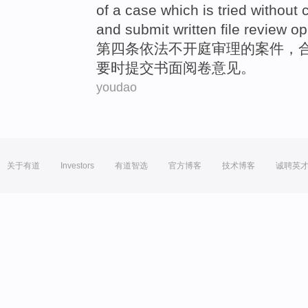
of
a
case
which is tried
without
and
submit
written
file
review
op
第四
条
依法
不
开庭
审理
的
案件
，
要
时
提交
书面
阅卷
意见
。
youdao
关于有道
Investors
有道智选
官方博客
技术博客
诚聘英