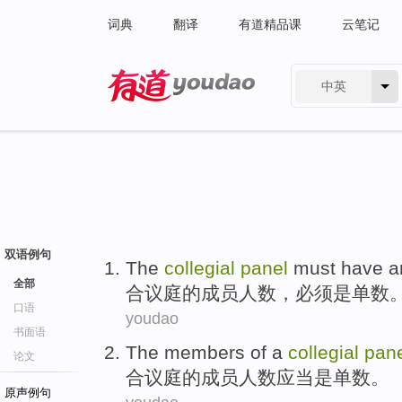
词典
翻译
有道精品课
云笔记
中英
有道 - 网易旗下搜索
双语例句
The
collegial
panel
must have
a
全部
合议庭
的
成员
人数
，
必须
是
单数
口语
youdao
书面语
The
members
of a
collegial
pan
论文
合议庭
的
成员
人数
应当
是
单数
。
原声例句