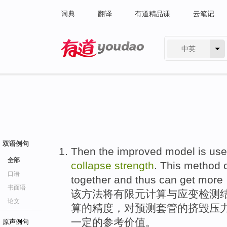
词典
翻译
有道精品课
云笔记
中英
有道 - 网易旗下搜索
双语例句
Then
the improved
model is use
全部
collapse
strength
.
This
method
口语
together and thus can get more
书面语
该
方法
将
有限元
计算
与
应变检测
论文
算的精度，对预测
套管
的挤毁压
一定的参考价值。
原声例句