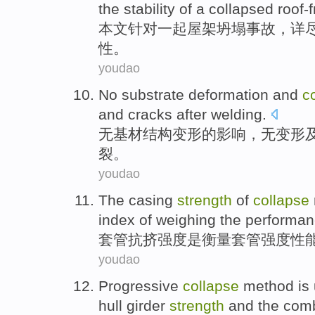
the
stability
of a
collapsed
roof-
本文
针对
一起
屋架
坍塌
事故
，详
性
。
youdao
No
substrate
deformation
and
c
and
cracks
after
welding
.
无
基材
结构
变形
的影响，无变形
裂
。
youdao
The
casing
strength
of
collapse
index
of
weighing
the
performan
套管
抗
挤
强度
是
衡量
套管强度
性
youdao
Progressive
collapse
method
is
hull
girder
strength
and
the com