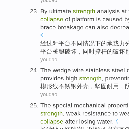
youdao
By
ultimate
strength
analysis
at
collapse
of
platform
is caused 
brace
breakage
can
also
decre
经过
对
平台
不同
情况下
的
承载力
平台
桩
腿
破坏，
同时
撑杆
的破坏
youdao
The wedge
wire
stainless steel
c
provides high
strength
,
preventi
楔形
线
不锈钢
外壳，坚固耐用，
youdao
The
special
mechanical
propert
strength
,
weak
resistance to
wea
collapse
after
losing water
.