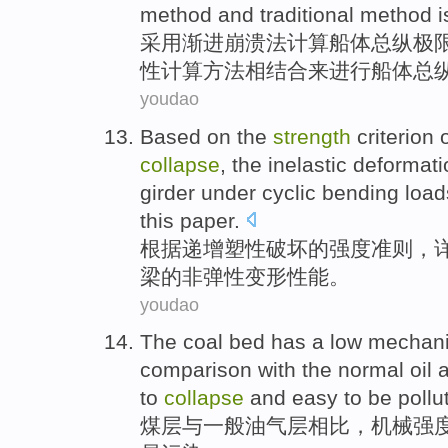
method
and
traditional
method
i
采用渐进
崩溃
法
计算
船体
总纵
极
性计算
方法
相结合
来
进行船体总
youdao
Based on
the
strength
criterion
collapse
,
the inelastic
deformati
girder
under
cyclic
bending
load
this paper.
根据
递增
塑性
破坏
的
强度
准则
，
梁
的
非
弹性
变形
性能
。
youdao
The coal bed has
a
low
mechani
comparison
with
the
normal
oil
to
collapse
and easy to be
pollu
煤层
与
一般
油气
层
相比
，
机械
强