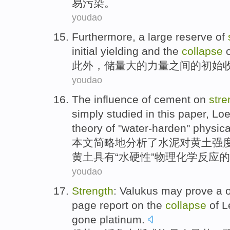
易
污染
。
youdao
Furthermore
, a
large
reserve
of
initial
yielding
and
the
collapse
o
此外
，
储量
大
的
力量
之间
的
初始
youdao
The
influence
of
cement
on
stre
simply
studied in
this
paper
,
Loe
theory
of
"water-harden"
physica
本文
简略地
分析了
水泥
对
黄土
强
黄土
具有
“水
硬性
”
物理
化学
反应
的
youdao
Strength
:
Valukus
may
prove a 
page
report
on the
collapse
of
L
gone platinum
.