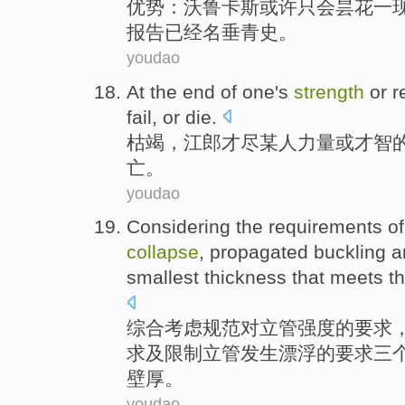
优势
：
沃鲁卡斯
或许
只会
昙花一
报告
已经
名垂青史。
youdao
At the
end
of
one
's
strength
or
r
fail
,
or
die.
枯竭，江郎才尽
某人
力量
或
才智
亡。
youdao
Considering
the
requirements
of
collapse
,
propagated
buckling
a
smallest
thickness
that
meets
th
综合考虑
规范对立
管
强度
的
要求
求及
限制
立管发生
漂浮
的
要求三
壁厚
。
youdao