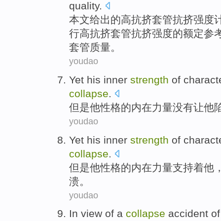
quality
.
本文
给出
的
高抗挤
套管
抗挤
强度
行
高抗挤套管抗挤强度的额定
参
套管
质量
。
youdao
Yet
his
inner
strength
of
charact
collapse
.
但是
他
性格
的
内在
力量
没有让他
youdao
Yet
his
inner
strength
of
charact
collapse
.
但是
他
性格
的
内在
力量
支持着他
溃
。
youdao
In
view
of
a
collapse
accident
of