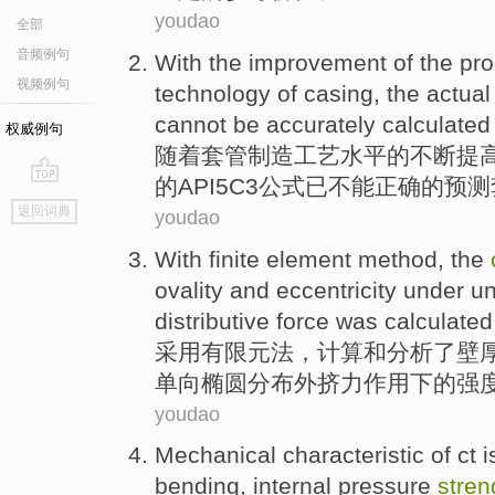
youdao
全部
音频例句
With
the
improvement
of
the
pro
视频例句
technology
of
casing
, the
actual
cannot be
accurately
calculated
权威例句
随着
套管
制造
工艺
水平
的
不断
提
的
API
5
C3
公式
已
不能
正确
的
预测
go
返回词典
youdao
top
With finite
element
method
, the
ovality
and
eccentricity
under
un
distributive
force
was
calculated
采用
有限元
法
，
计算
和
分析了壁
单向
椭圆
分布外挤
力作用
下
的
强
youdao
Mechanical
characteristic
of
ct
i
bending
,
internal
pressure
stren