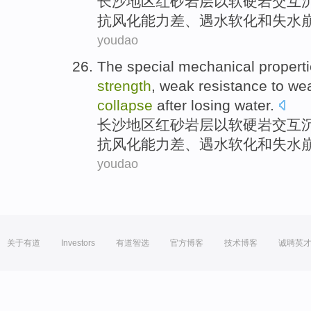
长沙
地区红砂岩
层
以
软硬
岩交互
抗
风化
能力差、遇
水
软化
和
失水
youdao
The
special
mechanical
propert
strength
,
weak
resistance to
wea
collapse
after
losing water
.
长沙
地区红砂岩
层
以
软硬
岩交互
抗
风化
能力差、遇
水
软化
和
失水
youdao
关于有道
Investors
有道智选
官方博客
技术博客
诚聘英