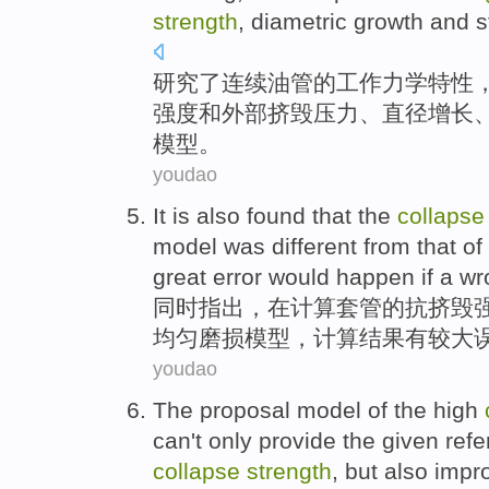
strength
,
diametric
growth
and
s
研究了
连续油管
的
工作
力学
特性
强度
和
外部
挤毁压力、
直径
增长
模型
。
youdao
It is
also
found that
the
collaps
model
was different from that of
great
error would
happen
if a w
同时
指出
，在计算套管
的
抗挤毁
均匀磨损模型，计算
结果
有较大
youdao
The
proposal
model
of
the
high
can
't only
provide
the given
refe
collapse
strength
,
but
also
impr