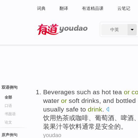
词典
翻译
有道精品课
云笔记
中英
有道 - 网易旗下搜索
双语例句
Beverages
such as hot tea
or
co
全部
water
or
soft drinks
,
and
bottled
口语
usually
safe
to
drink
.
书面语
饮用
热茶
或
咖啡
、
葡萄酒
、
啤酒
论文
装
果汁
等饮料
通常
是
安全的。
youdao
原声例句