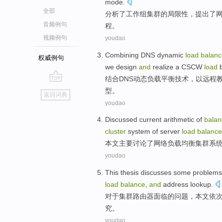
mode.
全部
分析了
工作组
集群
的
局限性，
提出
了
音频例句
程。
视频例句
youdao
Combining
DNS
dynamic
load
balanc
权威例句
we
design
and
realize
a
CSCW
load
结合
DNS
动态
负载
平衡
技术
，
以
远程
go
型
。
返回词典
top
youdao
Discussed
current
arithmetic
of
balan
cluster
system
of server
load
balance
本文主要讨论了
网络
负载
均衡
集群
系
youdao
This thesis discusses
some
problems
load
balance
,
and
address lookup
.
对于
集群
路由器
面临的
问题
，
本文
依
究。
youdao