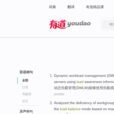
词典
翻译
有道精品课
中
有道 - 网易旗下搜索
双语例句
Dynamic
workload
management
(
DW
全部
servers
using
load
awareness
inform
口语
动态
负载
管理
(
DWLM
)
能够
使用
负载
感
书面语
youdao
论文
Analyzed
the deficiency
of
workgroup
the
load
balance
mode
based on mac
原声例句