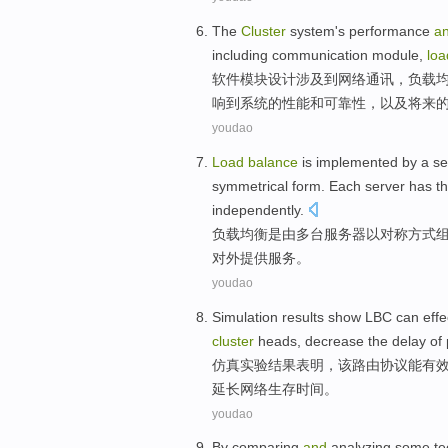
The
Cluster
system
's
performance
a
including
communication
module
,
loa
软件
模块
设计
涉及
到网络
通讯
，
负载
响
到
系统
的
性能
和
可靠性
，以及将来
youdao
Load
balance
is
implemented
by
a
se
symmetrical
form
.
Each
server
has
t
independently
.
负载
均衡
是
由
多
台
服务器
以
对称
方式
对外
提供
服务
。
youdao
Simulation
results
show
LBC
can
effe
cluster
heads
,
decrease
the
delay
of 
仿真实验
结果
表明
，
该路
由协议
能
有
延长
网络
生存时间
。
youdao
By
comparing
and
analyzing
some
te