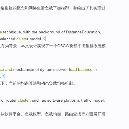
网络
集群的
概念
和
网络集群
负载
平衡
模型
，
并
给出了
其
实现
过
e
technique
,
with
the
background
of DistanceEducation,
balanced
cluster
model
.
教育为
背景
，本文
设计
实现
了一
个CSCW
负载
平衡
集群系统
模
ce
and
mechanism
of
dynamic
server
load
balance
in
.
统
下，
当前
的
均衡
算法
和
动态
负载均衡
机制
。
of
router
cluster
,
such as
software
platform
,
traffic
model
,
次从
软件
平台
、
负载
模型
、
负载
均衡
、
路由
查找
等
方面展开研