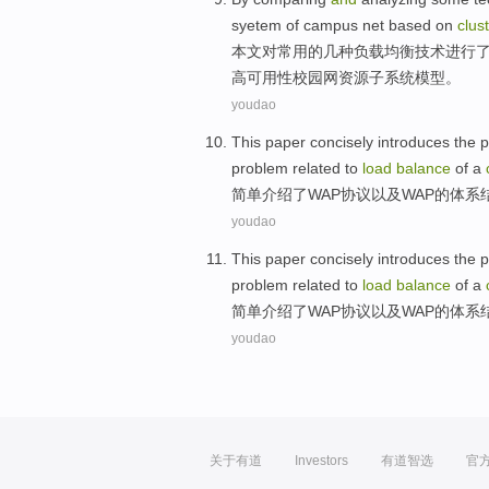
syetem of
campus
net
based on
clus
本文
对常用
的
几种
负载
均衡
技术
进行
高
可用性
校园网
资源
子系统模型。
youdao
This paper concisely
introduces
the
p
problem
related to
load
balance
of
a
简单
介绍
了
WAP
协议
以及
WAP
的
体系
youdao
This paper concisely
introduces
the
p
problem
related to
load
balance
of
a
简单
介绍
了
WAP
协议
以及
WAP
的
体系
youdao
关于有道
Investors
有道智选
官