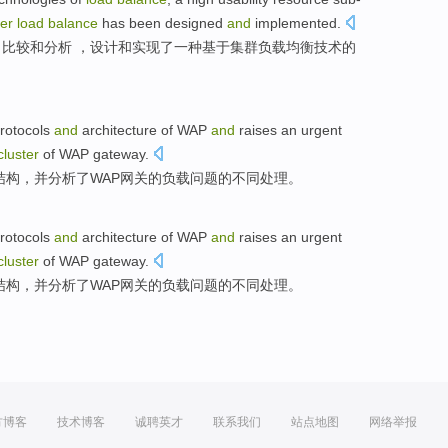
ter
load
balance
has been
designed
and
implemented
.
了
比较
和
分析 ，
设计
和
实现了
一种
基于
集群
负载均衡技术的
rotocols
and
architecture
of
WAP
and
raises an urgent
cluster
of WAP gateway.
结构
，
并
分析了WAP网关的
负载
问题
的不同处理。
rotocols
and
architecture
of
WAP
and
raises an urgent
cluster
of WAP gateway.
结构
，
并
分析了WAP网关的
负载
问题
的不同处理。
方博客
技术博客
诚聘英才
联系我们
站点地图
网络举报