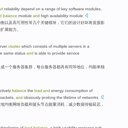
nd
reliability
depend
on a
range
of
key
software
modules
,
d
balance
module
and
high
availability
module.
均衡
以及
高
可用
性
等
几个
关键
模块
，它们的设计
好坏
将直接影
的扩展能力。
rver
cluster
which consists of
multiple
servers
in
a
he
same
status
and
is
able to
provide
service
组成
一个
服务器
集群
，
每
台服务器
都具有
同等
地位
，均
能
单独
ctively
balance
the
load
and
energy
consumption
of
packets,
and
obviously
prolong
the
lifetime
of
networks
.
效地
均衡网络
负载
和
簇
头
节点
能量
消耗
，
减少
数据传输
延迟
，
chnologies
of
load
balance
,
a
high
usability
resource
sub-