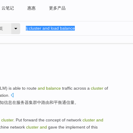
云笔记
惠惠
更多产品
英
LM
) is
able to
route
and
balance
traffic across a
cluster
of
ation
.
知
信息
在
服务器
集群
中路由
和
平衡
通信量
。
cluster
.
Put forward
the
concept
of
network
cluster
and
hine network
cluster
and
gave
the
implement
of this