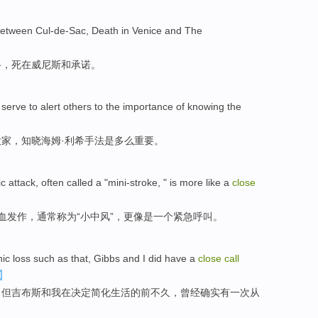
etween
Cul-de-Sac
,
Death
in
Venice
and
The
路
，
死
在
威尼斯
和
承诺
。
serve to alert
others
to the
importance
of
knowing
the
大家
，
知晓
海
姆·利希手法是
多么重要
。
ic
attack
,
often
called a
"
mini-stroke
, " is more
like
a
close
血发作，
通常
称为
“小
中风
”，
更
像是
一
个紧急呼叫。
hic
loss
such
as that,
Gibbs
and
I
did
have
a
close
call
，但吉
布斯
和
我
在决定简化生活的
前不久
，
曾经
确实
有
一
次从