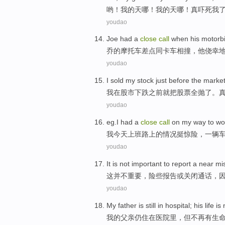
哟
！
我
的
天
哪！我的
天
哪！
真
吓死我
youdao
Joe
had a
close
call
when
his
motorb
乔
的
摩托车
差点
同
卡车
相撞
，
他
侥幸
youdao
I
sold my
stock
just
before
the marke
我
在
股市
下跌
之前
就
把股票全抛了。
youdao
eg.I had a
close
call
on
my
way
to
wo
我
今天
上班
路上
的情况挺
惊险
，
一
辆
youdao
It
is not
important
to
report
a near mi
这
并不
重要
，险些
报告
或
关闭
通话
，
youdao
My
father
is still
in
hospital
;
his
life
is
我
的
父亲
仍
住
在
医院
里，
但
不再
有
生