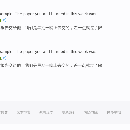
example. The
paper
you
and I
turned
in
this
week
was
l
.
术
报告
交给他
，我们
是
星期一
晚上去交的，
差一点
就过了
限
example. The
paper
you
and I
turned
in
this
week
was
l
.
术
报告
交给他
，我们
是
星期一
晚上去交的，
差一点
就过了
限
方博客
技术博客
诚聘英才
联系我们
站点地图
网络举报