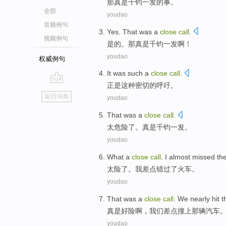
那
真是
千钧一发
的事。
全部
youdao
音频例句
Yes
.
That
was a
close
call
.
视频例句
是的
。
那
真是
千钧一发
啊！
youdao
权威例句
It was
such a
close
call
.
正是
这种
密切
的
呼吁
。
go
返回词典
youdao
top
That
was a
close
call
.
太危险
了。
真是
千钧一发。
youdao
What a
close
call
.
I
almost
missed
th
太险了。
我
差点
错过了
火车
。
youdao
That was
a
close
call
.
We
nearly
hit
t
真是
好险啊，
我们
差点
撞上
那
辆汽车
youdao