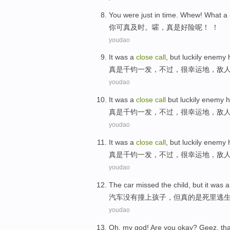
You
were
just
in
time
.
Whew
!
What a
你
可
真
及时
。
嚯
，
真是
好险呢！ ！
youdao
It was
a
close
call
,
but
luckily
enemy
真是
千钧一发
，
不过
，很
幸运
地，
敌
youdao
It was
a
close
call
but
luckily
enemy
h
真是
千钧一发，
不过
，很
幸运
地，
敌
youdao
It was
a
close
call
,
but
luckily
enemy
真是
千钧一发
，
不过
，很
幸运
地，
敌
youdao
The car
missed
the
child
,
but
it
was
a
汽车
没有撞上
孩子
，
但
真的
是
死里逃
youdao
Oh
,
my
god
! Are you okay?
Geez
,
tha