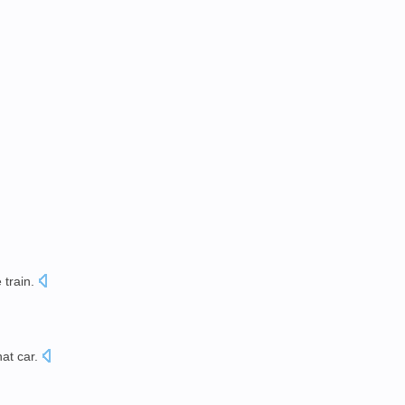
e
train
.
hat
car
.
。