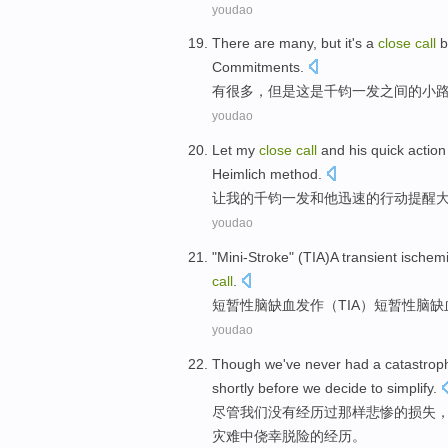
youdao
There are
many
,
but
it
's
a
close
call
b
Commitments
.
有
很多
，
但是
这
是
千钧一发
之间
的
小
youdao
Let
my
close
call
and
his
quick
action
Heimlich
method
.
让
我
的
千钧一发
和
他
迅速
的
行动
提醒
youdao
"
Mini-Stroke
" (
TIA
)
A transient
ischem
call
.
短暂
性脑
缺血
发作
（
TIA
）短暂性脑缺
youdao
Though
we
've
never
had a
catastrop
shortly before
we
decide to
simplify
.
尽管
我们
没有
经历
过
那样
悲惨
的
损失
灾难中侥幸脱险的经历。