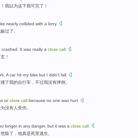
了！我
以为
这
下我可完了！
ike
nearly
collided
with
a
lorry
.
地躲过了。
t
crashed
.
It was really a
close
call
.
真
玄
！
rk
,
A
car
hit
my
bike
but
I
didn’t
fall
.
车
撞了
我的
自行车
，
不过
我
没有
摔倒
。
ss
or
close
call
because
no
one
was hurt
.
因为
没有
人
受伤。
 no
longer
in any
danger
,
but
it was
a
close
call
.
命
危险
了，
他
真是
死里逃生
。