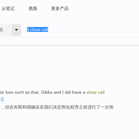
云笔记
惠惠
更多产品
英
hic
loss
such
as that,
Gibbs
and
I
did
have
a
close
call
失
，
但吉布斯
和
我
确实
在我们
决定
简化程序
之前
进行了
一次
简