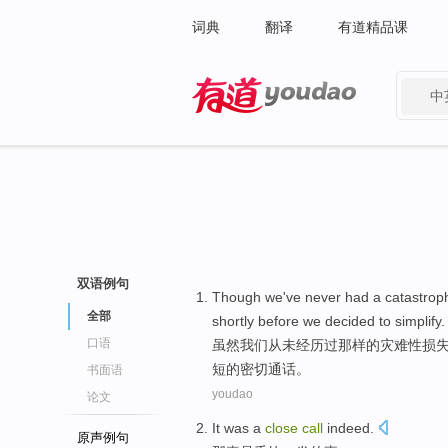
词典
翻译
有道精品课
中
有道 - 网易旗下搜索
双语例句
Though
we
've never
had
a
catastrop
全部
shortly
before
we
decided to
simplify
.
口语
虽然
我们
从未
经历
过
那样
的
灾难性
损
短
的
密切
通话
。
书面语
youdao
论文
It
was
a
close
call
indeed
.
原声例句