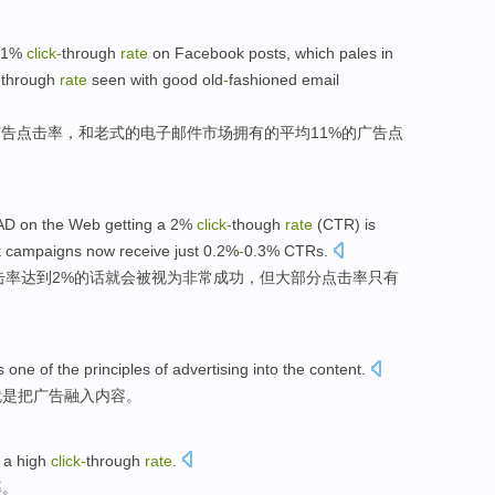
1%
click-
through
rate
on Facebook
posts, which
pales
in
-
through
rate
seen
with
good old
-
fashioned
email
广告
点击率
，
和
老式
的
电子邮件
市场
拥有的
平均
11%的广告点
AD
on
the
Web
getting a 2%
click-
though
rate
(CTR)
is
t
campaigns now receive
just
0.2%
-
0.3%
CTRs
.
击率达到2%的话就会
被
视为
非常
成功
，
但
大部分
点击率
只有
s
one
of
the
principles
of
advertising
into
the
content
.
就是
把
广告
融入
内容
。
a
high
click-
through
rate
.
率
。