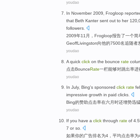
youdao
In
November
2009,
Frogloop
reporte
that Beth
Kanter
sent out
to
her
120,
followers.
2009年
11月
，
Frogloop
报告了
一
个
简
Geoff
Livingston
向
他
的7500名追随者
youdao
A quick
click
on the
bounce
rate
colu
点击
Bounce
Rate
一栏
能够对跳出
率
进
youdao
In July
,
Bing's
sponsored
click
rate
fel
impressive growth in paid clicks.
Bing
的
赞助
点击率
在
六月
时
还
增势迅猛(
youdao
If
you
have a
click
through
rate
of 4.
7
or
so
.
如果
你
的广告
排名
为
4
，平均
点击率
为