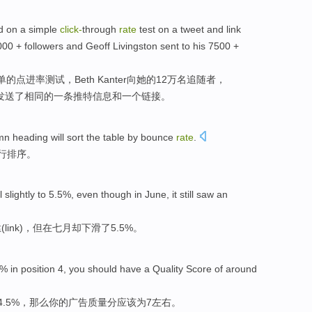
d
on
a
simple
click-
through
rate
test
on a
tweet
and
link
000 +
followers
and
Geoff
Livingston
sent
to
his
7500 +
单
的点进
率
测试
，
Beth Kanter
向
她
的12万名
追随者
，
发送
了相同的一
条推特信息
和
一个
链接
。
mn
heading will
sort
the table by bounce
rate
.
行排序
。
l
slightly to 5.5%, even
though
in
June
, it
still
saw an
link)，
但
在
七月
却
下滑
了5.5%。
5% in
position
4
, you
should have
a
Quality
Score
of
around
4.5%，
那么
你的广告
质量
分
应该
为
7
左右
。