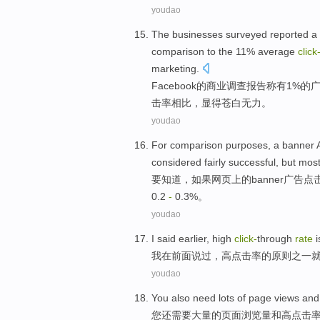
youdao
The
businesses
surveyed
reported
a
comparison
to the 11%
average
click
marketing
.
Facebook
的
商业
调查
报告称
有
1%的
击率
相比
，显得
苍白
无力。
youdao
For comparison purposes, a banner
considered
fairly
successful
,
but
mos
要知道，如果
网页
上
的
banner
广告
点
0.2
-
0.3%。
youdao
I
said
earlier
,
high
click-
through
rate
i
我
在前面
说过
，
高
点击率
的
原则
之一
youdao
You
also
need
lots of
page
views
and
您
还
需要
大量
的
页面
浏览量
和
高
点击