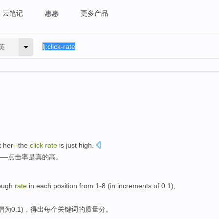
云笔记
惠惠
更多产品
英
t
her
-
-
the
click
rate
is
just
high
.
——
点击率
是
真的
高。
ough
rate
in each
position
from 1
-
8 (in
increments
of
0.1),
增
为
0.1)，得出
每个
关键词
的
质量
分
。