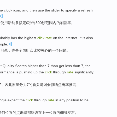
he clock
icon
,
and then
use
the slider to
specify
a
refresh
后
使用
活动条
指定
0
秒
到
300秒范围内的
刷新率
。
obably
has
the
highest
click
rate
on the Internet.
It is also
ople.
的
问题，
也是
全国听众比较
关心
的
一个
问题。
et
Quality
Scores
higher
than
7
than get
less
than 7, the
formance is
pushing up
the
click
through
rate
significantly.
7，因此
质量
分为7的
新
关键词会
影响
点击率
推
高。
ogle
expect
the
click
through
rate
in
any
position
to be
任何
位置
的
点击率
都
应该
在上一位置的65%左右。