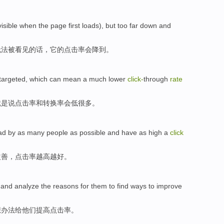
visible
when
the
page
first
loads),
but
too far down and
无法
被看见的话
，
它
的点击率
会降到
。
 targeted
,
which
can
mean
a much
lower
click-
through
rate
就是说
点击率
和
转换率
会
低
很多
。
ad
by as many
people
as possible and have as
high
a
click
益善，
点击率
越
高
越好。
and
analyze
the reasons
for
them
to find
ways to
improve
想
办法
给
他们
提高
点击率。