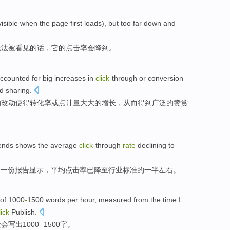
visible
when
the
page
first
loads),
but
too far down and
无法
被看见的话
，
它
的点击率
会降到
。
ccounted for
big
increases
in
click-
through
or
conversion
d
sharing.
的
改动使得
转化率
或
点计量
大大的
增长
，
从而
得到
广泛
的
赞赏
ends
shows
the average
click-
through
rate
declining
to
的
一
份报告
显示
，
平均
点击率
已降至
行业
标准
的
一半
左右
。
of 1000
-
1500
words
per hour
, measured
from
the time I
lick
Publish
.
般会写出
1000
-
1500
字
。