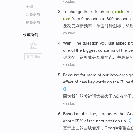
youdao
全部
To
change
the
refresh
rate
,
click
on
t
音频例句
rate
from
0
seconds
to
300 seconds.
视频例句
要
改变
刷新
频率
，
单击
时钟
图标
，
然
youdao
权威例句
Wen: The
question
you
just asked
pr
one
of
the
biggest concerns
of the pe
go
返回词典
你
这个
问题
可能
是互联网
点击率
最高
top
youdao
Because
far more
of
our
keywords
g
effect
of
new
keywords on the '7' per
因为
我们
的
关键词
大都
大于
7
或者
小于
youdao
Based on
this
line
, it
appears
that
Go
about 65%
of
the next position up.
基于
上面
的
曲线
看来
，
Google
希望
在