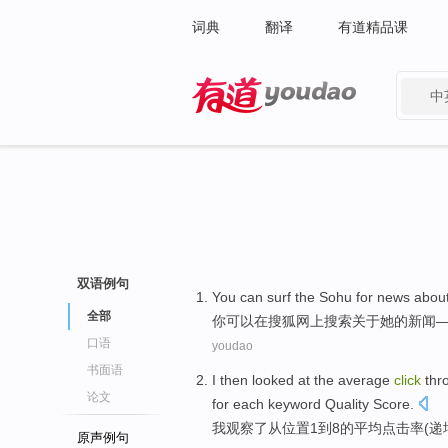
词典
翻译
有道精品课
中
有道 - 网易旗下搜索
双语例句
You
can
surf the
Sohu
for
news
abou
全部
你
可以
在
搜狐网上
搜索
关于
她
的
新闻
口语
youdao
书面语
I
then looked
at
the
average
click
thr
论文
for
each
keyword
Quality
Score
.
我
观察
了
从
位置
1到8
的
平均
点击率
(
递
原声例句