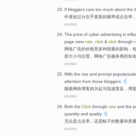
If bloggers
care
too
much about the
作者
如
过分
在乎
更新
的
频率
或
点击率
youdao
The
price
of
cyber
-
advertising
is infl
page
view
rate
,
click
&
click
through
r
网络广告
的
价格
受
多种
因素
的影响，
面大小
与
位置
、
网络
广告服务商的
知
youdao
With
the
rise
and
prompt
popularizat
attention
from those
bloggers
.
随着
网络
博客
的
兴起
与
迅速
普及
，博
youdao
Both the
Click-
through
rate
and the
p
quantity
and
quality
.
无论是
点击率
，还是
帖子
的
数量
和
质
youdao