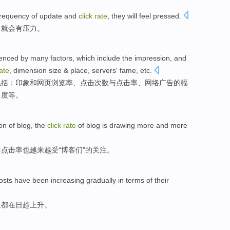
frequency
of
update
and
click
rate
,
they
will
feel
pressed
.
，
就
会
有
压力
。
uenced by
many
factors
,
which include
the
impression
,
and
ate
, dimension
size
&
place
,
servers
'
fame
,
etc
.
包括
：
印象
和
网页
浏览
率
、
点击
次数
与
点击率、网络广告的
幅
名度
等
。
ion
of
blog
, the
click
rate
of blog
is
drawing
more and more
客
点击率
也
越来越
受“博客们”的
关注
。
osts
have
been
increasing gradually in terms
of
their
量
都
在日趋
上升。