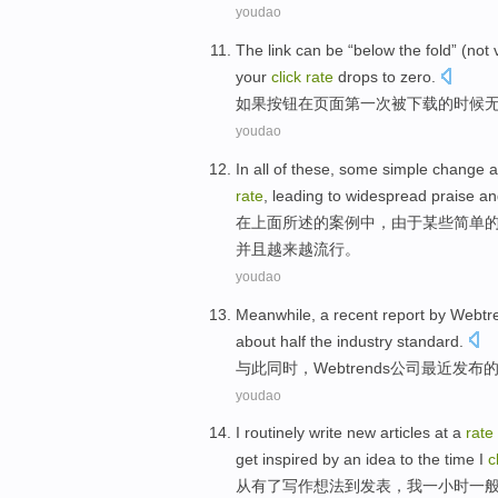
youdao
The link can
be
“below
the
fold” (
not
your
click
rate
drops
to zero.
如果按钮在
页面
第一次
被
下载
的
时候
youdao
In
all
of
these,
some
simple
change
a
rate
,
leading to
widespread
praise
an
在
上面
所
述
的
案例中，由于
某些
简单
并且
越来越流行。
youdao
Meanwhile
,
a
recent
report
by
Webtr
about
half
the
industry
standard
.
与此同时
，
Webtrends公司最近发布
youdao
I
routinely
write new articles at
a
rate
get
inspired by an
idea
to
the time I
c
从
有
了写作
想法
到
发表
，
我
一
小时
一