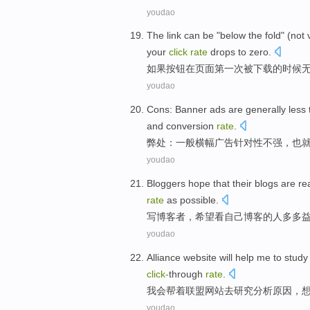
youdao
The link can
be
"below
the
fold" (
not
your
click
rate
drops
to zero.
如果按钮在
页面
第一次
被
下载
的
时候
youdao
Cons
:
Banner
ads
are generally
less
and
conversion
rate
.
弊处
：
一般
横幅
广告
针对性
不强，
也
youdao
Bloggers
hope that
their
blogs
are
re
rate
as
possible
.
写
博客者，
希望
看
自己
博客
的
人
多多
youdao
Alliance
website
will
help me
to
study
click-
through
rate
.
我会
帮
着
联盟
网站
去
研究
分析
原因
，
youdao