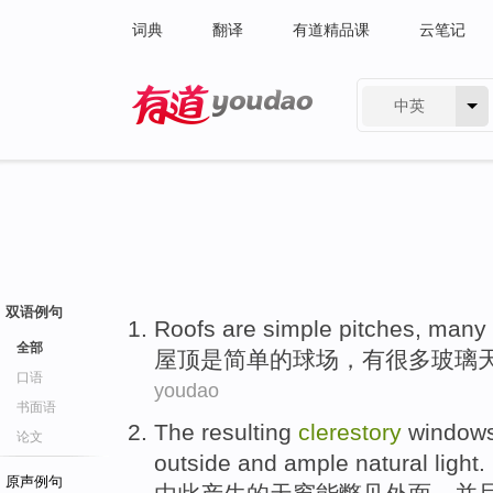
词典
翻译
有道精品课
云笔记
中英
有道 - 网易旗下搜索
双语例句
Roofs
are
simple
pitches
,
many
全部
屋顶
是
简单
的
球场
，
有很多
玻璃
口语
youdao
书面语
The resulting
clerestory
windows
论文
outside
and
ample
natural
light
.
原声例句