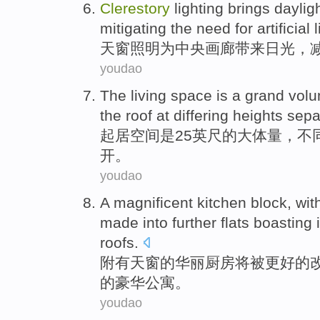
Clerestory
lighting
brings
daylig
mitigating
the
need
for
artificial
l
天窗
照明
为
中央
画廊
带来
日光
，
youdao
The living
space
is
a grand vol
the
roof
at
differing
heights
sepa
起居
空间
是
25
英尺
的
大体量，
不
开
。
youdao
A
magnificent
kitchen
block, wit
made into further
flats
boasting i
roofs
.
附有
天窗
的华丽
厨房
将被
更好的
的豪华
公寓
。
youdao