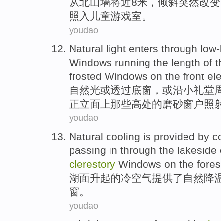
从
北
山墙
将近
8
米
，倾斜
突然
改变
照入
儿童
游戏室。
youdao
Natural light enters
through
low-
Windows
running the length
of t
frosted
Windows
on
the
front el
自然光
或
透过
底
窗
，或沿小
礼堂
正立面上
那些
高处的磨
砂
窗户照
youdao
Natural
cooling
is
provided
by
co
passing
in through the
lakeside
clerestory
Windows
on the
fores
湖面
升起
的
冷空气
提供
了
自然
降
窗
。
youdao