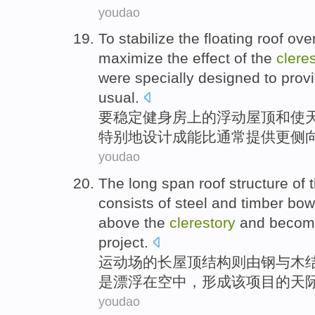
youdao
To
stabilize
the
floating
roof ove
maximize
the
effect
of
the
clere
were
specially
designed
to
prov
usual
.
要
稳定
健身房
上
的
浮动
屋顶
和
使
特别地
设计成
能
比
通常
提供
更
侧
youdao
The
long
span
roof
structure
of 
consists of
steel
and
timber bow
above
the
clerestory
and beco
project.
运动场的
长
屋顶
结构
则
由
钢
与
木
是
漂浮
在
空中
，形成该项目的天
youdao