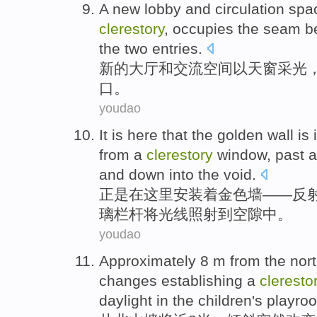
A
new
lobby
and
circulation
spa
clerestory
, occupies the seam 
the
two
entries
.
新的
大厅
和
交流
空间
以
天窗
采光
口
。
youdao
It
is
here
that
the golden
wall
is
from
a
clerestory
window
,
past 
and down
into the
void
.
正是
在这里
安装
着
金色
墙
——
反
璃
栏杆
将光线照射
到空隙中。
youdao
Approximately
8
m
from
the nor
changes
establishing
a
cleresto
daylight in the
children's
playro