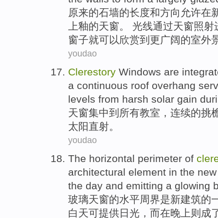
原来
的
石墙
的
长度
和
方向
允许
在
上
釉
的
天窗
。 光线通过天窗照
窗子就可以欣赏
到
更广阔的室外
youdao
Clerestory
Windows
are integra
a continuous
roof
overhang
serv
levels
from harsh
solar
gain
dur
天窗
集中
到
所有
教室
，
连续
的挑
太阳
直射。
youdao
The
horizontal
perimeter
of
cler
architectural
element
in the
new
the day
and
emitting
a glowing
玻璃
天窗
的
水平
周界
是
新
建筑
的
白天
可
提供
日光
，
而
在
晚上
则成