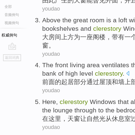
由此
产生的
天窗
能
瞥见
外面
，
并
全部
youdao
音频例句
Above the
great
room
is
a
loft
wi
视频例句
bookshelves
and
clerestory
Win
权威例句
大
房间
上方
为
一
座阁楼
，
带有
一
窗。
youdao
go
返回词典
top
The front
living area ventilates
t
bank of high level
clerestory
.
前面
的
起居
部分
通过
屋顶和墙上
youdao
Here
,
clerestory
Windows
that a
the lounge through
to
the bedr
在这里
，
天窗
让
自然光
从
休息室
youdao