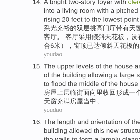
A bright two-story
foyer
with
cler
into a
living room
with a pitched
rising
20
feet
to
the
lowest point
采光充裕的双层挑高
门厅
带有
天
客厅
。 客厅
采用
倾斜
天花板
，设
合6米），
窗
顶已达倾斜天花板的
youdao
The upper levels
of the
house
a
of
the building
allowing
a
large
s
to flood the
middle
of the house
房屋
上层
临街
面向
里
收回
形成
一
天窗
充满房屋
当中
。
youdao
The
length
and
orientation
of
th
building
allowed
this
new
struct
the
walls
to
form
a
largely
glaze