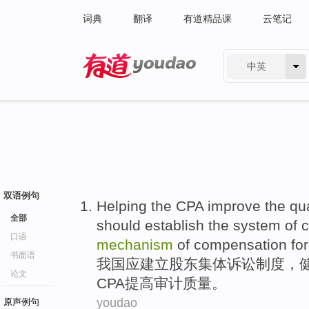
词典
翻译
有道精品课
云笔记
中英
有道 - 网易旗下搜索
双语例句
Helping the
CPA
improve
the
qua
全部
should establish the
system
of 
口语
mechanism
of
compensation for
书面语
我国
应建立
股东集体
诉讼
制度
，
论文
CPA
提高
审计
质量
。
youdao
原声例句