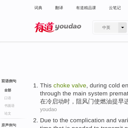
词典
翻译
有道精品课
云笔记
中英
有道 - 网易旗下搜索
双语例句
This
choke
valve
,
during
cold
en
全部
through
the main
system premat
口语
在
冷
启动
时，
阻风门使
燃油
提早
书面语
youdao
论文
Due to the
complication
and vari
原声例句