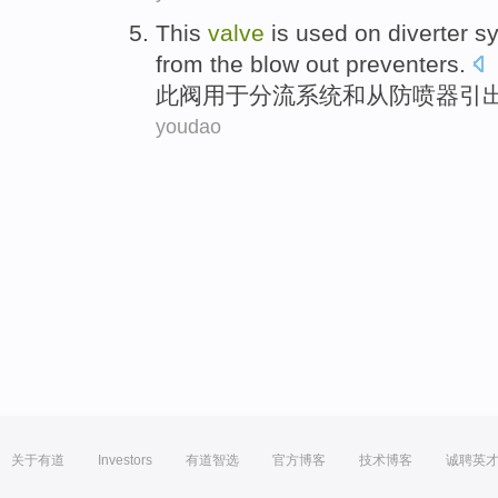
This
valve
is used
on diverter
s
from
the blow out preventers.
此
阀
用于
分流
系统
和
从防
喷
器引
youdao
关于有道
Investors
有道智选
官方博客
技术博客
诚聘英