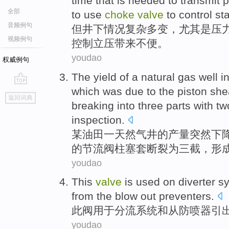
time
that is
needed
to
transmit
p
全部
to use
choke
valve
to
control
st
音频例句
但
井下
情况
复杂多变
，
尤其是
压
视频例句
控制
立
压
带来
不便
。
youdao
权威例句
The
yield
of
a
natural gas
well
i
which
was due to the
piston
she
go
返回词典
top
breaking
into
three
parts
with
tw
inspection.
某
油田
一
天然气
井
的
产量
突然
下
的
节流阀柱
塞
套
断裂
为
三
截
，形
youdao
This
valve
is used
on diverter
s
from
the blow out preventers.
此
阀
用于
分流
系统
和
从防
喷
器引
youdao