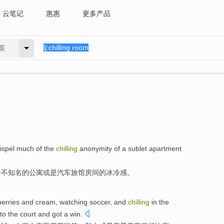
云笔记
惠惠
更多产品
英
ispel
much
of
the
chilling
anonymity of
a
sublet
apartment
个
不知名
的
公寓
或是
汽车旅馆
房间
的冰冷感。
erries
and
cream
,
watching
soccer
, and
chilling
in
the
 to the court
and
got a win.