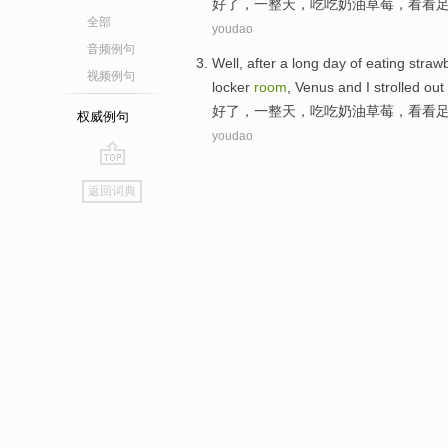
好了
，
一整天
，吃吃
奶油
草莓
，
看看
全部
youdao
音频例句
Well
,
after a long day
of eating
strawb
视频例句
locker
room
,
Venus
and
I strolled out
好了
，
一整天
，吃吃
奶油
草莓
，
看看
权威例句
youdao
go
返回词典
top