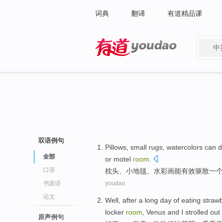
词典
翻译
有道精品课
中
有道 - 网易旗下搜索
双语例句
Pillows
,
small
rugs
,
watercolors
can
d
全部
or
motel
room
.
口语
枕头
、
小
地毯
、
水彩画
能
有效驱散
一
书面语
youdao
论文
Well
,
after a long day
of eating
strawb
locker
room
,
Venus
and
I strolled out
原声例句