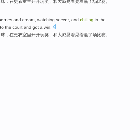
足球
，
在
更衣室
里开开玩笑
，
和
大威
晃着晃着
赢了场比赛。
erries
and
cream
,
watching
soccer
, and
chilling
in
the
 to the court
and
got a win.
足球
，
在
更衣室
里开开玩笑
，
和
大威
晃着晃着
赢了场比赛。