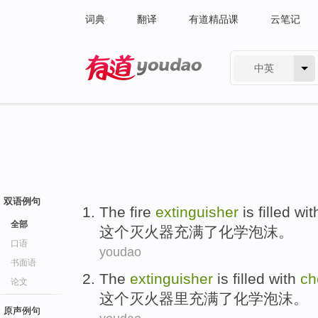
词典
翻译
有道精品课
云笔记
中英
有道 - 网易旗下搜索
双语例句
The
fire
extinguisher
is filled wit
全部
这个
灭火器
充满
了
化学
泡沫
。
口语
youdao
书面语
The
extinguisher
is
filled with
ch
论文
这个
灭火器
里
充满
了
化学
泡沫
。
原声例句