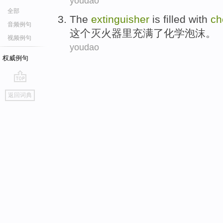
youdao
全部
The
extinguisher
is
filled with
ch
音频例句
这个
灭火器
里
充满
了
化学
泡沫
。
视频例句
youdao
权威例句
go
返回词典
top