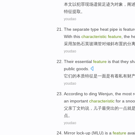
本文以
犯罪现场遗留
足迹
为
对象
，
阐
特征
提取
。
youdao
The separate
type
heat
pipe
is featur
With this
characteristic
feature
, the h
采用
加热
石英玻璃
管
对
倾斜
布置
的
分
youdao
Their
essential
feature
is that
they s
public
goods
.
它们
的本质
特征
是
一面是有着
私有
财
youdao
According to ding
Wenjun
,
the most
an important
characteristic
for
a snoo
父亲
丁文钧
说，
儿子
最
突出
的
一点
就
点。
youdao
Mirror
lock-up
(
MLU
) is a
feature
avai