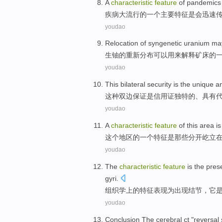
A
characteristic
feature
of
pandemics
疾病大
流行
的
一个
主要
特征
是
会
迅速
youdao
Relocation
of
syngenetic
uranium
ma
生
铀
的
重新分布
可以
用来解释
矿床
的
youdao
This
bilateral
security
is
the
unique
a
这种
双边
保证
是
信用证
独特
的
、
具有
youdao
A
characteristic
feature
of
this
area
is
这个
地区
的
一个
特征
是
那些
分开
屹立
youdao
The
characteristic
feature
is the pre
gyri
.
组织学上
的
特征
表现为出现结节
，
它
youdao
Conclusion
The
cerebral
ct
"
reversal