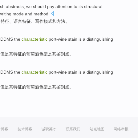
ish
abstracts
,
we should
pay attention
to
its
structural
writing
mode
and
method
.
构
特征
、
语言
特征
、
写作
模式
和
方法
。
DDMS
the
characteristic
port-wine stain
is
a
distinguishing
，但是其
特征
的葡萄
酒色
痣
是
其
鉴别
点
。
DDMS
the
characteristic
port-wine stain
is
a
distinguishing
，但是其
特征
的葡萄
酒色
痣
是
其
鉴别
点
。
方博客
技术博客
诚聘英才
联系我们
站点地图
网络举报