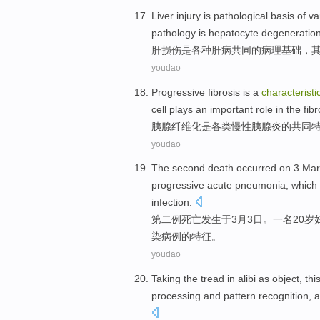
Liver
injury
is
pathological
basis
of va
pathology
is
hepatocyte
degeneratio
肝
损伤
是
各种
肝病
共同的
病理
基础
，
youdao
Progressive
fibrosis
is
a
characteristi
cell
plays
an
important
role
in
the
fibr
胰腺
纤维化
是
各类
慢性
胰腺炎
的
共同
youdao
The second
death
occurred
on
3 Ma
progressive
acute
pneumonia
,
which
infection
.
第二
例
死亡
发生
于
3
月3日。
一
名
20
岁
染病例
的
特征
。
youdao
Taking
the
tread in alibi
as
object
,
thi
processing
and
pattern
recognition
, 