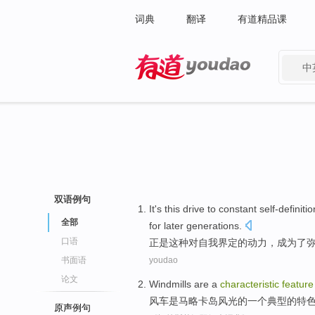
词典
翻译
有道精品课
中
有道 - 网易旗下搜索
双语例句
It's
this
drive
to
constant self-definitio
全部
for
later generations
.
口语
正是
这种
对
自我
界定
的
动力
，
成为
了
书面语
youdao
论文
Windmills
are
a
characteristic
feature
风车
是
马略卡岛风光
的
一个
典型的
特
原声例句