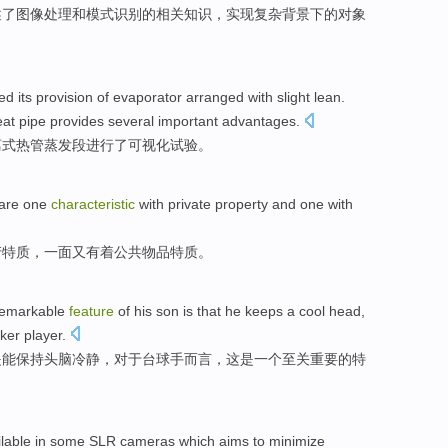
述
了
图像
处理
和
模式
识别
的
相关
知识，实现复杂背景下的对象
ed its provision
of
evaporator
arranged
with
slight lean
.
eat
pipe
provides
several important advantages.
离式
热管
蒸发
段进行
了可视化
试验。
hare one
characteristic
with
private
property
and one with
产
特质
，一面又
有着
公共
物品特质
。
remarkable
feature
of
his son
is
that
he keeps
a
cool
head,
ker player
.
是
能
保持头脑
冷静
，对于台球手而言，
这
是
一个
至关
重要的特
lable in
some
SLR
cameras
which aims
to
minimize