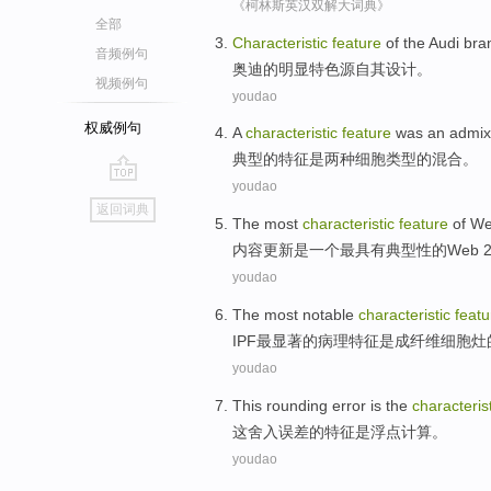
《柯林斯英汉双解大词典》
全部
Characteristic
feature
of the
Audi bra
音频例句
奥迪
的
明显
特色
源自
其
设计
。
视频例句
youdao
权威例句
A
characteristic
feature
was
an admix
典型
的特征
是
两
种
细胞类型的混合。
youdao
go
返回词典
top
The most
characteristic
feature
of
W
内容
更新
是
一个
最
具有典型性
的
Web
2
youdao
The most
notable
characteristic
featu
IPF
最
显著
的
病理
特征
是
成纤维细胞
灶
youdao
This
rounding
error
is
the
characteris
这
舍入
误差
的
特征
是
浮点
计算
。
youdao