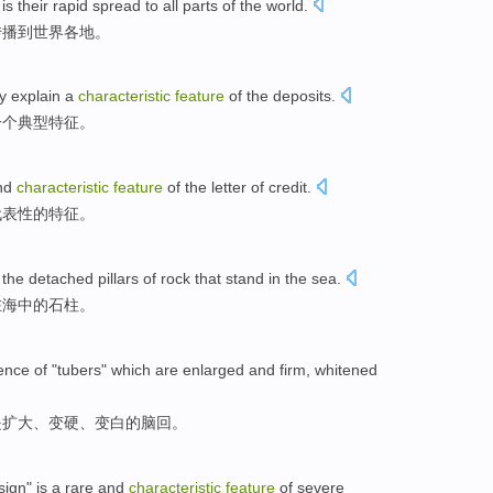
is
their rapid
spread
to
all parts of the
world
.
传播
到
世界各地
。
y
explain
a
characteristic
feature
of the
deposits
.
一个
典型
特征
。
nd
characteristic
feature
of
the letter of
credit
.
代表性
的
特征
。
the
detached
pillars
of
rock that
stand
in
the sea
.
在
海
中的
石柱
。
sence
of
"
tubers
"
which
are
enlarged
and firm,
whitened
是
扩大
、变硬、变
白
的
脑
回。
sign
"
is
a
rare
and
characteristic
feature
of
severe