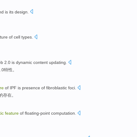
nd
is
its
design
.
ture of
cell
types
.
eb
2.0
is
dynamic
content
updating
.
.0
特性
。
re
of
IPF
is
presence
of fibroblastic
foci
.
的
存在
。
tic
feature
of
floating-point
computation
.