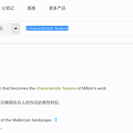
云笔记
惠惠
更多产品
英
n
that
becomes
the
characteristic
feature
of
Milton
's
work
弥
尔顿留给后人的
作品
的
典型
特征
。
of the
Mallorcan
landscape.
色
。