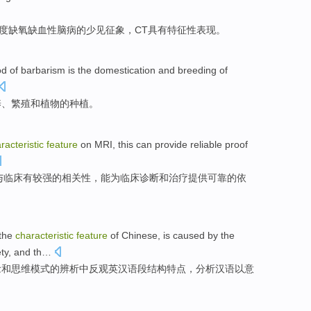
度
缺氧
缺血性
脑病
的
少见
征象，
CT
具有特征性
表现。
od
of
barbarism
is
the
domestication
and
breeding
of
养
、
繁殖
和
植物
的
种植
。
racteristic
feature
on MRI
, this
can provide
reliable
proof
与
临床
有较强的相关性，
能为
临床
诊断
和治疗提供
可靠
的
依
 the
characteristic
feature
of
Chinese
, is caused by the
ety,
and
th…
念
和
思维模式
的
辨析中
反观英汉
语段结构
特点
，分析
汉语
以
意
。