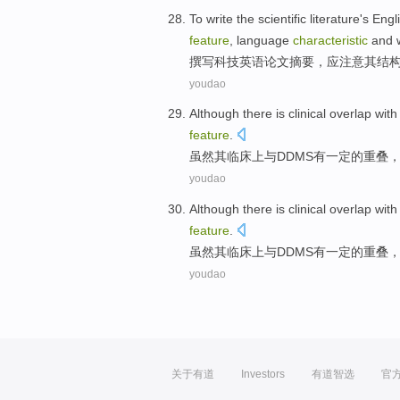
To
write
the
scientific
literature's
Engl
feature
,
language
characteristic
and
撰写
科技
英语
论文摘要
，
应
注意
其
结
youdao
Although
there is
clinical
overlap
with
feature
.
虽然
其
临床上
与
DDMS
有
一定的
重叠
youdao
Although
there is
clinical
overlap
with
feature
.
虽然
其
临床上
与
DDMS
有
一定的
重叠
youdao
关于有道
Investors
有道智选
官