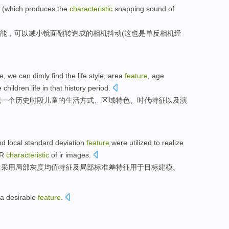
(
which
produces the
characteristic
snapping sound
of
能
，
可以
减小
镜面翻转造成
的
相机
抖动
(
这
也是单反相机经
fe
, we
can
dimly
find
the life
style
,
area
feature
,
age
e
children life in that
history
period
.
现
一个
历史
时段
儿童
的
生活
方式
、
区域
特色
、
时代
特征
以及
演
nd
local standard
deviation
feature
were
utilized to
realize
R
characteristic
of
ir
images
.
，
采用
局部
灰度
均值
特征
及
局部
标准差
特征
用于
目标
建模
。
a
desirable
feature
.