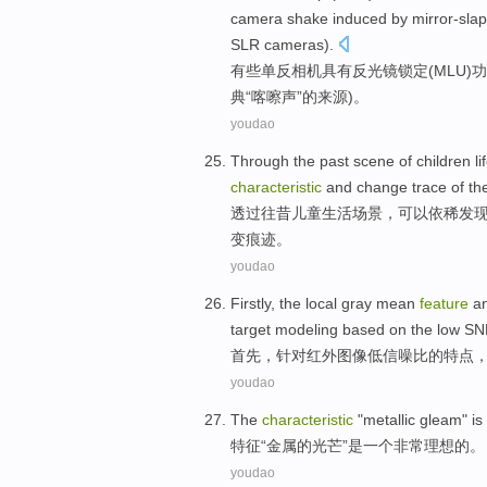
camera
shake
induced by
mirror-slap
SLR cameras).
有些
单反
相机
具有
反光镜
锁定
(
MLU
)
功
典“
喀嚓
声
”的来源)。
youdao
Through
the
past
scene
of
children
li
characteristic
and
change
trace
of
th
透过
往昔
儿童
生活
场景
，
可以
依稀
发
变
痕迹
。
youdao
Firstly
, the
local
gray
mean
feature
a
target
modeling
based
on the
low
SN
首先
，
针对红外
图像
低
信噪比
的
特点
youdao
The
characteristic
"
metallic
gleam
"
is
特征
“
金属
的
光芒
”
是
一个
非常理想的
。
youdao