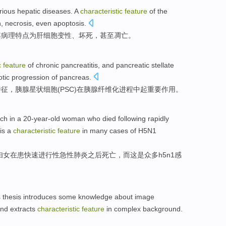
rious
hepatic diseases
. A
characteristic
feature
of
the
n
,
necrosis
,
even
apoptosis
.
其
病理
特点
为
肝
细胞
变性
、
坏死
，
甚至
凋亡
。
c
feature
of
chronic
pancreatitis
, and
pancreatic
stellate
otic
progression
of
pancreas
.
特征
，胰腺
星状
细胞
(PSC)
在
胰腺
纤维化
进程
中
起
重要
作用
。
rch
in
a
20-year-old
woman
who
died
following
rapidly
is
a
characteristic
feature
in
many
cases
of
H5N1
妇女
在患
快速
进行性
急性
肺炎
之后
死亡
，
而这
是
众多
h5n1感
s thesis introduces
some knowledge
about
image
and
extracts
characteristic
feature
in
complex
background
.