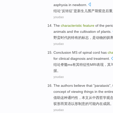
asphyxia
in
newborn
.
结论
“
反转
征
”
是
新生儿
围产期
窒息后
重
youdao
The
characteristic
feature
of
the
peri
animals
and
the
cultivation
of
plants
.
野蛮
时代
的
特有
的标志，
是
动物
的
驯
youdao
Conclusion
MS
of
spinal cord
has
cha
for
clinical
diagnosis
and
treatment
.
结论
脊髓
ms
有
其
特征性
MRI表现，其
据
。
youdao
The
authors
believe
that
"
parataxis
",
concept
of
viewing
things
in
the entir
借助
这种
通约性
，
本文
从中西哲学
观
驭形而英语以形制意的可能内在成因
youdao