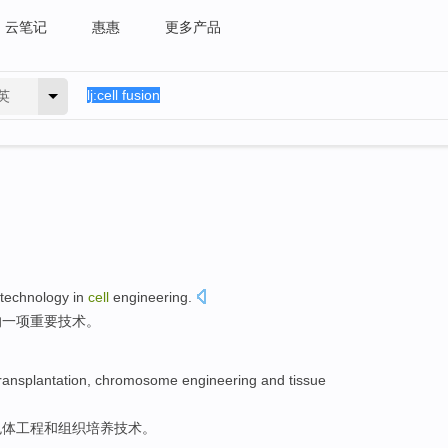
云笔记
惠惠
更多产品
英
technology
in
cell
engineering.
的
一项
重要
技术
。
ransplantation
,
chromosome
engineering
and
tissue
色体
工程
和
组织
培养
技术。