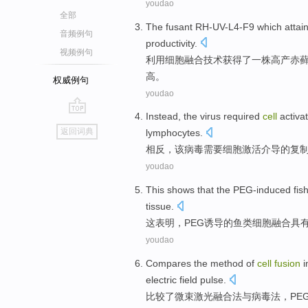
youdao
全部
The fusant
RH-UV-L4-F9 which attai
音频例句
productivity
.
视频例句
利用
细胞
融合
技术获得了一株高产
赤
藓
高。
权威例句
youdao
Instead
,
the
virus
required
cell
activa
go
返回词典
lymphocytes
.
top
相反
，
该
病毒
需要
细胞
激活
介导
的
复
youdao
This
shows that
the
PEG-induced
fis
tissue
.
这
表明
，
PEG诱导
的
鱼类
细胞
融合
具
youdao
Compares
the
method
of
cell
fusion
i
electric field pulse
.
比较
了
微
束
激光
融合
法
与
病毒
法，
PE