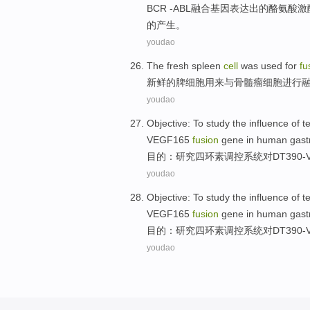
BCR -
ABL
融合
基因
表达
出的
酪氨酸
激
的产生。
youdao
The
fresh
spleen
cell
was
used for
fu
新鲜
的
脾
细胞
用来
与
骨髓瘤
细胞进行
youdao
Objective
: To
study
the
influence
of
te
VEGF165
fusion
gene
in
human
gast
目的
：
研究
四环素调控
系统
对
DT390-
youdao
Objective
: To
study
the
influence
of
te
VEGF165
fusion
gene
in
human
gast
目的
：
研究
四环素调控
系统
对
DT390-
youdao