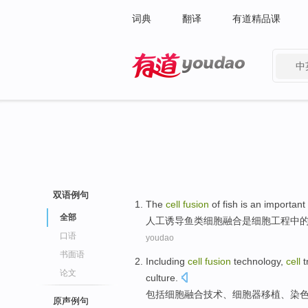
词典
翻译
有道精品课
中
有道 - 网易旗下搜索
双语例句
The
cell
fusion
of
fish
is
an
important
全部
人工诱导
鱼类
细胞
融合
是
细胞工程
中
口语
youdao
书面语
Including
cell
fusion
technology
,
cell
t
论文
culture
.
包括
细胞
融合
技术
、
细胞器
移植
、
染
原声例句