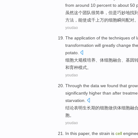
from
around 10 percent
to
about
50 p
虽然
这个
团队
很
简单
，
但是
巧妙
地找
方法
，能使
成千
上万的细胞瞬间配对
youdao
The
application
of
the
techniques
of 
transformation
will greatly
change
th
potato
.
细胞
大规模
培养
、
体细胞
融合
、
基因
和
育种
模式
。
youdao
Through the data we
found
that gro
significantly
higher than
after
treatme
starvation
.
结论
表明
生长期的
细胞
做
供体
细胞
融
胞。
youdao
In this paper
,
the
strain
is
cell
enginee