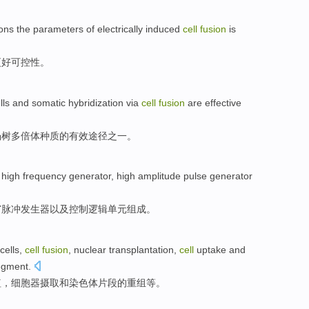
ions
the parameters
of electrically
induced
cell
fusion
is
更好
可控性。
lls
and
somatic hybridization via
cell
fusion
are
effective
杨树
多倍体
种质的
有效
途径之一。
high frequency
generator
,
high amplitude
pulse
generator
窄
脉冲
发生器
以及
控制
逻辑单元组成。
cells
,
cell
fusion
,
nuclear
transplantation
,
cell
uptake
and
egment
.
植
，
细胞器
摄取
和
染色体
片段
的
重组等
。