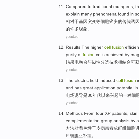
Compared
to
traditional
mutagens
,
t
explain
many
phenomena
found
in 
相对
于基因
突变
等
细胞
癌变的
传统
诱
的
许多
现象
。
youdao
Results The
higher
cell
fusion
efficie
purity
of
fusion
cells
achieved by
mag
结果
电
融合
与
磁性
分选
技术相结合
可
youdao
The electric
field-induced
cell
fusion
i
and
has
great
application
potential
in
电场
诱导
是
80年代
以来
兴起的
一
种
细
youdao
Methods
From
four XP patients,
skin
complementation
group
analysis
by
a
方法
对着色性干
皮
病患者成
纤维
细胞
P 细胞
互补
组。