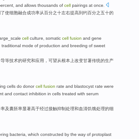
ercent, and
allows
thousands
of
cell
pairings
at once.
到
了
使
细胞
融合
成功率
从
百分之十左右
提高
到
约
百分之五十
的
。
large_scale
cell
culture
,
somatic
cell
fusion
and
gene
e
traditional
mode
of
production
and
breeding
of sweet
转导等
技术
的
研究和
应用
，
可望
从根本上
改变
甘薯
传统
的
生产
wing
cells
do
donor
cell
fusion
rate
and
blastocyst
rate
were
nt
and
contact
inhibition
in cells
treated
with serum
合
率
及
囊胚
率
显著
高于
经过
接触
抑制
处理
和
血清
饥饿
处理
的细
ring
bacteria
, which
constructed
by
the
way
of
protoplast