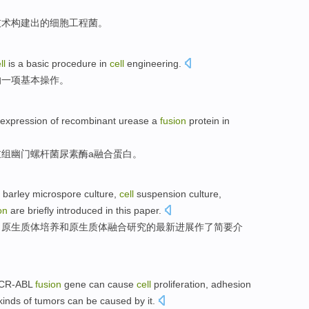
技术
构建出
的
细胞
工程
菌
。
ll
is
a
basic
procedure
in
cell
engineering
.
的
一项
基本
操作
。
expression
of
recombinant
urease
a
fusion
protein
in
重组幽门螺杆菌
尿素
酶a
融合
蛋白
。
barley
microspore
culture
,
cell
suspension
culture
,
on
are briefly
introduced
in this paper.
，
原生
质体
培养
和
原生质体
融合
研究
的
最新
进展作了
简要
介
BCR-ABL
fusion
gene
can
cause
cell
proliferation
,
adhesion
kinds
of
tumors
can
be caused by it.