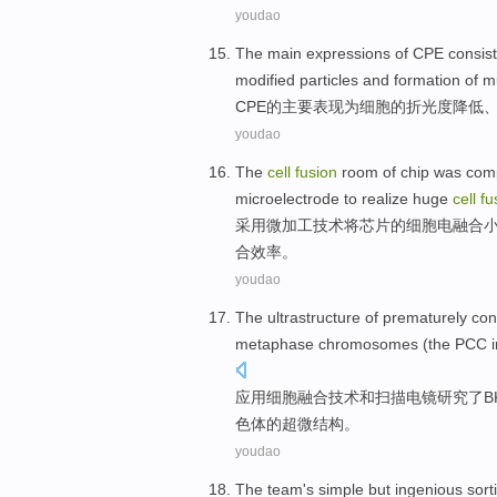
youdao
The
main
expressions
of
CPE
consist
modified
particles
and
formation
of m
CPE
的
主要
表现
为
细胞
的
折
光度
降低
youdao
The
cell
fusion
room
of
chip
was com
microelectrode
to
realize
huge
cell
fu
采用
微
加工技术将
芯片
的
细胞
电
融合
合
效率
。
youdao
The ultrastructure
of
prematurely
co
metaphase
chromosomes
(the PCC 
应用
细胞
融合
技术
和
扫描电镜
研究
了
B
色体的超微结构。
youdao
The
team
's
simple
but
ingenious
sort