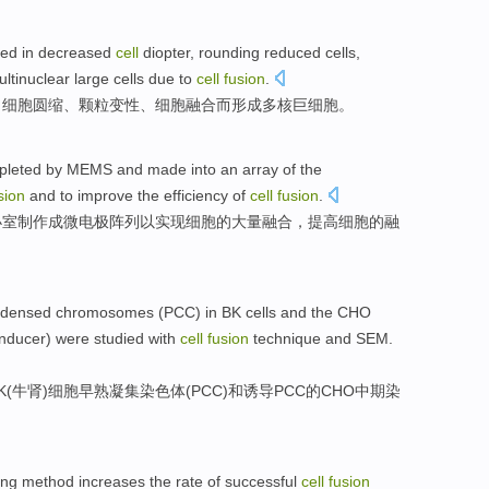
ed in
decreased
cell
diopter
,
rounding
reduced
cells
,
ultinuclear
large cells due to
cell
fusion
.
、
细胞
圆
缩、
颗粒
变性
、细胞融合而
形成
多
核
巨细胞。
pleted
by
MEMS
and
made
into
an array
of
the
sion
and to
improve
the
efficiency
of
cell
fusion
.
小室
制作
成
微电极
阵列
以
实现
细胞
的大量
融合，
提高
细胞的融
ndensed
chromosomes
(
PCC
) in
BK
cells
and
the
CHO
inducer) were
studied
with
cell
fusion
technique
and
SEM.
K
(牛肾)
细胞
早熟
凝集
染色体
(
PCC
)和
诱导
PCC
的
CHO
中期
染
ing
method
increases
the rate
of
successful
cell
fusion