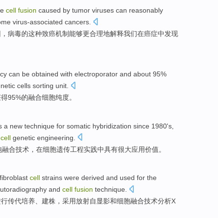
he
cell
fusion
caused by tumor
viruses
can
reasonably
some
virus-associated
cancers
.
因，
病毒
的
这种致癌机制能够更
合理地
解释我们
在
癌症中
发现
ncy
can be
obtained
with
electroporator
and about 95%
netic
cells sorting unit.
获得
95%
的
融合
细胞
纯度
。
s
a
new
technique
for somatic hybridization
since
1980's,
cell
genetic
engineering
.
胞
融合
技术
，
在
细胞
遗传
工程实践中
具有
很大
应用
价值
。
fibroblast
cell
strains were
derived and
used
for the
utoradiography
and
cell
fusion
technique
.
进行传代培养、建
株
，
采用
放射
自
显影
和
细胞
融合
技术
分析
X