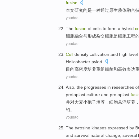
fusion
.
本文
研究
的
是
一
种
通过
原生质体
融合
youdao
The
fusion
of
cells
to
form
a
hybrid
ce
细胞
融合
与
形成
杂交
细胞
是
细胞
工程
youdao
Cell
density
cultivation
and
high level
Helicobacter pylori
.
目的
高密度
培养
重组
细菌
和
高效
表达
youdao
Also
,
the progresses
in
researches
of
protoplast
culture
and
protoplast
fusi
并
对
大麦
小孢子
培养
，
细胞
悬浮
培养
绍。
youdao
The
tyrosine
kinases
expressed
by 
and
survival
natural
change
,
several 