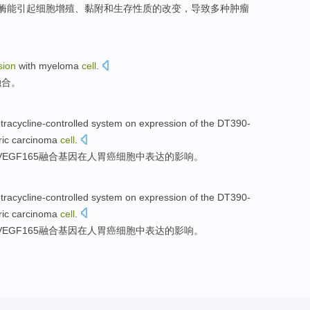
酶
能
引起
细胞
增殖
、
黏附
和
生存
性质
的
改变
，导致
多种
肿瘤
sion
with
myeloma
cell
.
融合
。
tracycline-controlled
system
on
expression
of the
DT390-
ric carcinoma
cell
.
VEGF165
融合
基因
在
人
胃癌
细胞
中
表达
的
影响
。
tracycline-controlled
system
on
expression
of the
DT390-
ric carcinoma
cell
.
VEGF165
融合
基因
在
人
胃癌
细胞
中
表达
的
影响
。