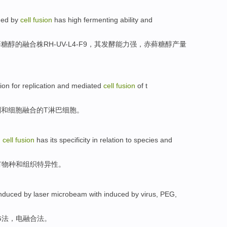
ned
by
cell
fusion
has high
fermenting
ability
and
糖醇的融合株RH-UV-L4-F9，其
发酵
能力强
，赤藓糖醇产量
tion
for
replication
and
mediated
cell
fusion
of
t
制
和
细胞
融合
的
T
淋巴细胞
。
h
cell
fusion
has
its specificity in relation
to
species
and
有
物种
和
组织
特异性
。
nduced
by laser
microbeam
with
induced by
virus
,
PEG
,
G
法，电融合法。