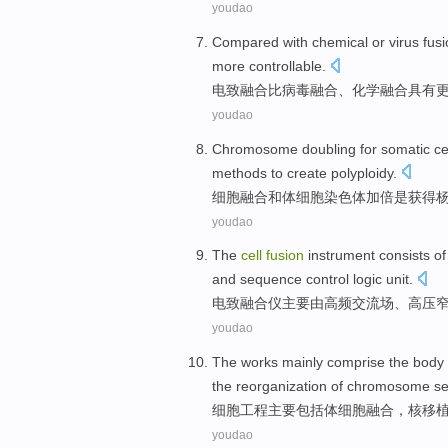
youdao
Compared
with
chemical
or
virus
fus
more controllable
.
电
致
融合
比
病毒
融合
、
化学
融合具有
youdao
Chromosome
doubling
for
somatic
ce
methods to create
polyploidy
.
细胞
融合
和
体细胞
染色体
加倍
是获得
youdao
The
cell
fusion
instrument
consists of
and
sequence control
logic
unit
.
电
致
融合
仪
主要
由
高频
交流场、
高压
youdao
The
works
mainly
comprise
the body
the
reorganization
of
chromosome
s
细胞
工程
主要
包括
体细胞
融合
，
核
移
youdao