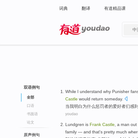
词典
翻译
有道精品课
中
有道 - 网易旗下搜索
双语例句
While
I
understand
why
Punisher
fan
全部
Castle
would
return
someday
.
口语
当
我
明白
为什么
惩罚
者的爱好者
们
感
书面语
youdao
论文
Lundgren
is
Frank
Castle
,
a
man
out 
family
—
and
that
's
pretty much whe
原声例句