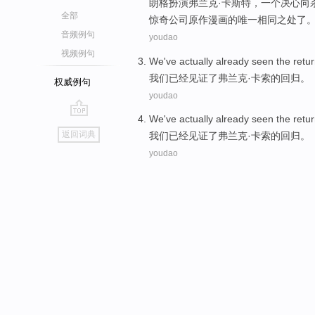
朗
格扮演弗兰克·
卡斯特
，
一个
决心向
全部
惊奇公司原作漫画的唯一相同之处了
音频例句
youdao
视频例句
We
've
actually already seen
the
retu
我们
已经
见证
了弗兰克·卡索
的
回归
。
权威例句
youdao
We
've
actually already seen
the
retu
go
返回词典
我们
已经
见证
了弗兰克·卡索
的
回归
。
top
youdao