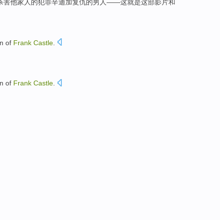
杀害
他
家人
的
犯罪
辛迪加
复仇
的
男人
——
这
就是
这部
影片
和
。
rn
of
Frank
Castle
.
rn
of
Frank
Castle
.