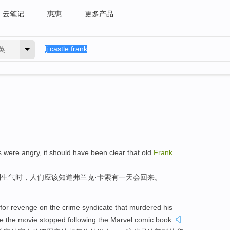
云笔记
惠惠
更多产品
英
s were
angry
,
it
should have
been
clear that
old
Frank
到生气时
，
人们
应该
知道
弗兰克
·卡索有一天
会
回来
。
for
revenge
on
the
crime
syndicate
that
murdered
his
re
the movie
stopped following the
Marvel
comic book
.