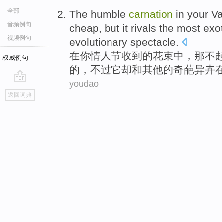
全部
The
humble
carnation
in
your
Va
音频例句
cheap
,
but
it
rivals the most
exot
视频例句
evolutionary
spectacle.
在
你
情人
节收到
的
花束
中，
那
不
权威例句
的，
不过
它
却和其他的
奇葩
异
卉
youdao
go
返回词典
top