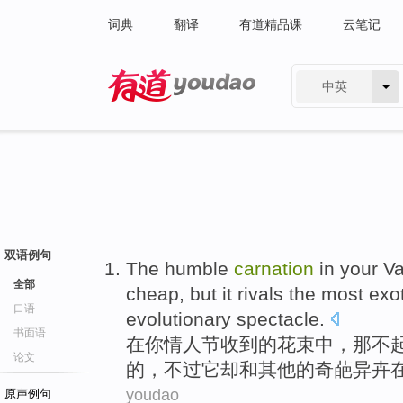
词典
翻译
有道精品课
云笔记
中英
有道 - 网易旗下搜索
双语例句
The
humble
carnation
in
your
Va
全部
cheap
,
but
it
rivals the most
exot
口语
evolutionary
spectacle.
书面语
在
你
情人
节收到
的
花束
中，
那
不
论文
的，
不过
它
却和其他的
奇葩
异
卉
youdao
原声例句