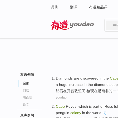
词典
翻译
有道精品课
中
有道 - 网易旗下搜索
双语例句
Diamonds
are
discovered
in
the
Cap
全部
a huge
increase
in the
diamond
supp
口语
钻石
在
开普敦
殖民地
(
现在
是
南非
的
一
书面语
youdao
论文
Cape
Royds
, which
is
part
of
Ross
Is
penguin
colony
in the
world
.
原声例句