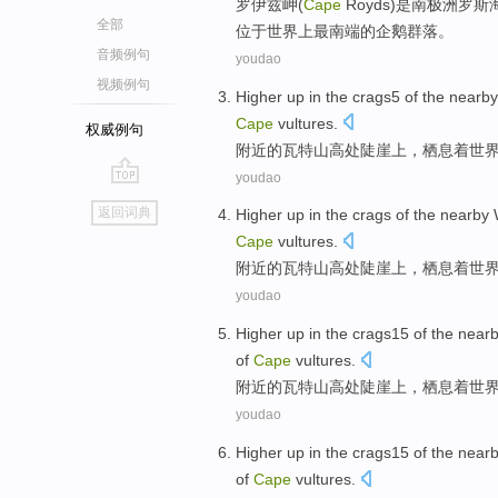
罗伊兹岬(
Cape
Royds)
是
南极洲
罗斯
全部
位于世界上
最
南端的
企鹅
群落。
音频例句
youdao
视频例句
Higher up in the
crags5
of
the
nearby
Cape
vultures.
权威例句
附近
的
瓦特
山
高处陡崖上
，
栖息
着
世
youdao
go
返回词典
Higher up in the
crags
of
the
nearby
top
Cape
vultures
.
附近
的
瓦特
山高处陡
崖
上，
栖息
着
世
youdao
Higher up in
the crags15
of
the
near
of
Cape
vultures
.
附近
的
瓦特
山
高处陡
崖
上，
栖息
着
世
youdao
Higher up in
the crags15
of
the
near
of
Cape
vultures
.