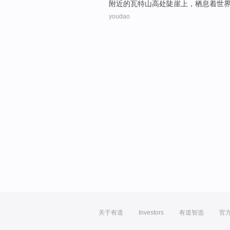
附近
的
瓦特
山
高处陡
崖
上，
栖息
着
世
youdao
关于有道
Investors
有道智选
官