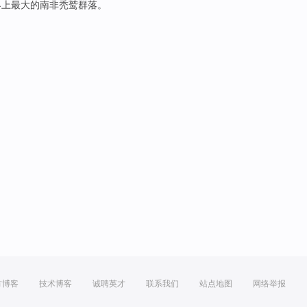
界上
最大
的南非秃鹫
群落
。
方博客
技术博客
诚聘英才
联系我们
站点地图
网络举报