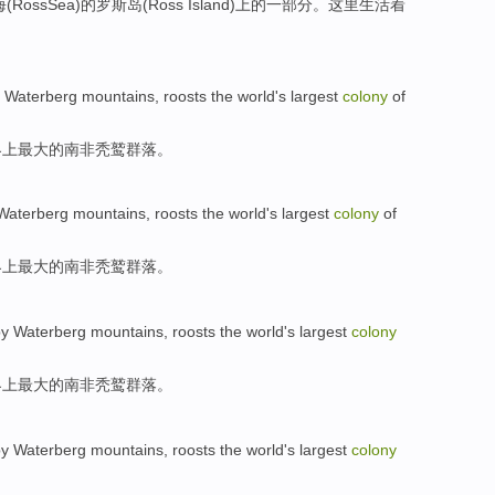
海
(
Ross
Sea
)
的
罗斯
岛
(Ross Island)上的
一部分
。这里生活着
Waterberg
mountains
,
roosts
the
world
's
largest
colony
of
界上
最大
的南非秃鹫
群落
。
Waterberg
mountains,
roosts
the
world
's
largest
colony
of
界上
最大
的南非秃鹫
群落
。
by
Waterberg
mountains
,
roosts
the
world
's
largest
colony
界上
最大
的南非秃鹫
群落
。
by
Waterberg
mountains
,
roosts
the
world
's
largest
colony