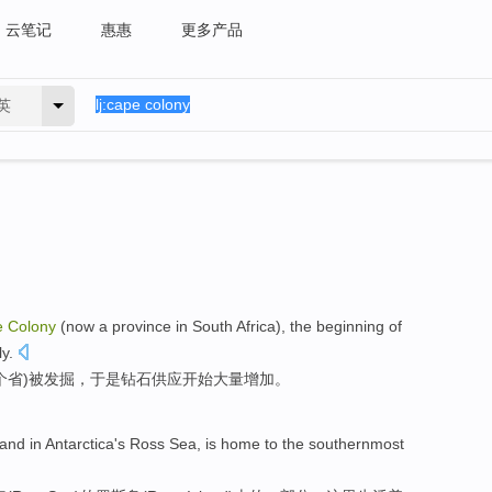
云笔记
惠惠
更多产品
英
e
Colony
(
now
a
province
in
South Africa
), the
beginning
of
ly
.
个
省
)被
发掘
，于是
钻石
供应
开始
大量
增加
。
land
in
Antarctica
's
Ross
Sea
, is home to
the southernmost