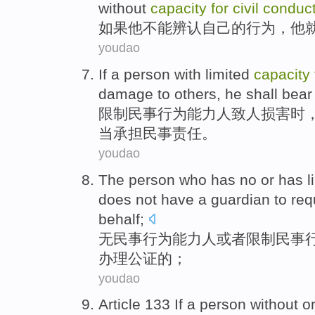
without
capacity
for
civil
conduc
如果
他
不能
辨认
自己
的
行为
，他
youdao
If a
person
with
limited
capacity
damage
to others,
he shall
bear
限制
民事
行为
能力
人
致
人
损害
时
当
承担
民事
责任
。
youdao
The
person who
has
no
or
has
l
does not have
a
guardian
to
req
behalf
;
无
民事
行为
能力
人
或者
限制
民事
办理公证的；
youdao
Article 133 If a
person
without
or