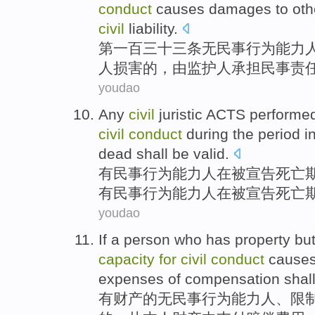
conduct
causes
damages
to oth
civil
liability
.
第一百三十三条
无
民事
行为
能力
人
损害
的，由
监护人
承担
民事
责
youdao
Any
civil
juristic
ACTS
performe
civil
conduct
during
the
period
i
dead
shall be
valid
.
有
民事
行为
能力
人
在
被
宣告
死亡
有
民事行为能力人在被宣告死亡
youdao
If a
person who
has
property
but
capacity
for
civil
conduct
cause
expenses
of
compensation
shal
有
财产
的
无
民事
行为
能力
人
、
限