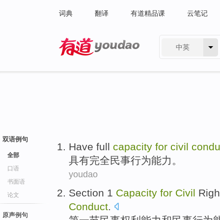
词典
翻译
有道精品课
云笔记
中英
有道 - 网易旗下搜索
双语例句
Have
full
capacity
for
civil
condu
全部
具有
完全
民事
行为
能力
。
口语
youdao
书面语
Section
1
Capacity
for
Civil
Righ
论文
Conduct
.
原声例句