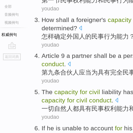
第一
节
民事
权利
能力
和
民事
行为
全部
youdao
音频例句
How shall
a
foreigner
's
capacity
视频例句
determined
?
权威例句
怎样
确定
外国人
的
民事
行为
能力
youdao
go
Article 9
a
partner
shall be
a
per
返回词典
top
conduct
.
第九
条
合伙人
应当
为
具有
完全
民
youdao
The
capacity
for
civil
liability
ha
capacity
for
civil
conduct
.
一切
自然人都
具有
民事
权利
能力
youdao
If
he
is
unable to
account
for
hi