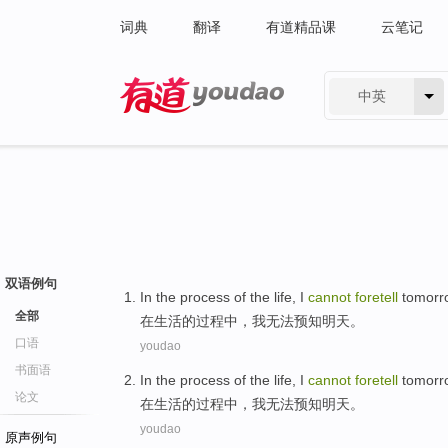
词典
翻译
有道精品课
云笔记
中英
有道 - 网易旗下搜索
双语例句
In
the
process
of
the
life
,
I
cannot
foretell
tomorr
全部
在
生活
的
过程
中，
我
无法
预知
明天
。
口语
youdao
书面语
In
the
process
of
the
life
,
I
cannot
foretell
tomorr
论文
在
生活
的
过程
中，
我
无法
预知
明天
。
youdao
原声例句