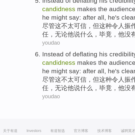
Instead of deflating his
credibilit
candidness
makes
the
audienc
he
might
say
:
after all
,
he
's clea
尽管这不太
可信
，但
这种
令人
振
任
，
无论
他
说
什么，
毕竟
，他
没
youdao
Instead of deflating his
credibilit
candidness
makes
the
audienc
he
might
say
:
after all
,
he
's clea
尽管这不太
可信
，但
这种
令人
振
任
，
无论
他
说
什么，
毕竟
，他
没
youdao
关于有道
Investors
有道智选
官方博客
技术博客
诚聘英