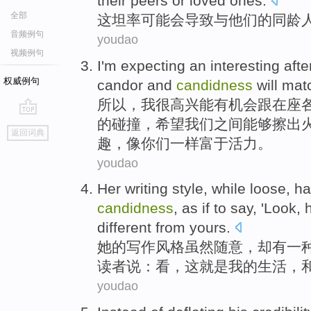
their peers
or
loved ones
.
全部
这
坦率
可能会
导致
与
他们
的
同龄
音频例句
youdao
视频例句
I
'm expecting
an
interesting
aft
权威例句
candor
and
candidness
will
mat
所以，
我
很
高兴
能有机会跟在座
的碰撞，
希望
我们之间
能够
擦
出
go
返回词典
top
趣
，像
你们
一样富于活力。
youdao
Her
writing
style
,
while
loose,
ha
candidness
,
as if
to
say
, '
Look
, 
different from
yours
.
她
的
写作
风格
虽然
随意，却
有
一
读者
说
：
看
，这
就是
我
的
生活
，
youdao