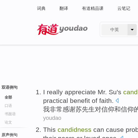
词典
翻译
有道精品课
云笔记
中英
有道 - 网易旗下搜索
双语例句
I
really
appreciate
Mr.
Su's
cand
全部
practical
benefit
of
faith.
口语
我
非常
感谢
苏
先生
对
信仰
和
信仰
书面语
youdao
论文
This
candidness
can
cause
pro
原声例句