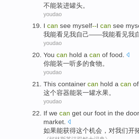
不能装进罐头。
youdao
I
can
see
myself
-
-
I
can
see myse
我
能
看见
我
自己
——我能看见我
youdao
You
can
hold
a
can
of
food
.
你
能
装
一
听
多
的
食物
。
youdao
This
container
can
hold
a
can
o
这个
容器
能
装
一
罐
水果
。
youdao
If
we
can
get
our foot in
the
door
market
.
如果
能
获得
这个
机会
，对
我们
开