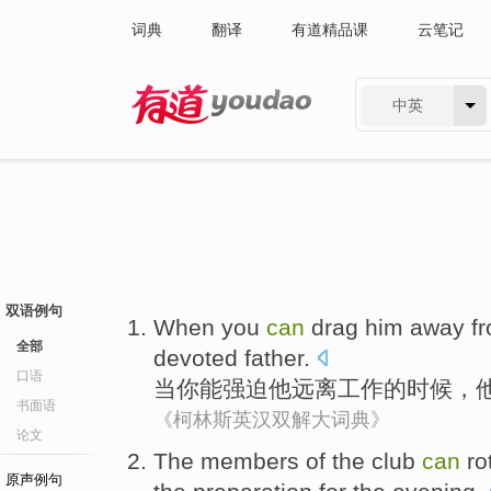
词典
翻译
有道精品课
云笔记
中英
有道 - 网易旗下搜索
双语例句
When
you
can
drag
him
away f
全部
devoted
father
.
口语
当
你
能
强迫
他
远离
工作
的时候，
书面语
《柯林斯英汉双解大词典》
论文
The
members
of
the
club
can
ro
原声例句