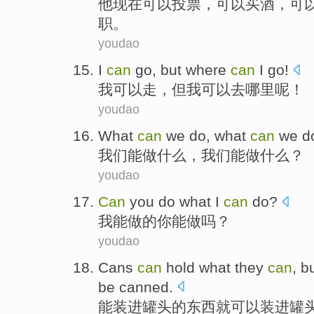
他
现在
可以
投票
，可以
买
酒
，可
职
。
youdao
I
can
go
,
but
where
can
I
go
!
我
可以
走
，
但
我可以
去
哪里
呢！
youdao
What
can
we
do
, what
can
we d
我们
能
做
什么
，我们能做什么？
youdao
Can
you
do
what
I
can
do?
我
能
做
的
你
能做吗？
youdao
Cans
can
hold
what
they
can
, b
be
canned
.
能
装进
罐头
的
东西
就
可以
装
进
罐