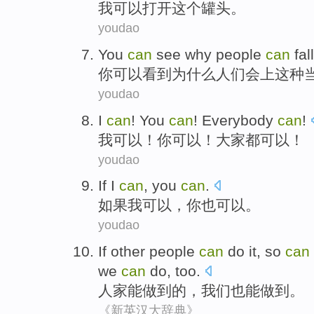
我
可以
打开
这个
罐头
。
youdao
You
can
see
why
people
can
fal
你
可以
看到
为什么
人们
会上
这种
youdao
I
can
!
You
can
!
Everybody
can
!
我
可以
！
你
可以！
大家都
可以！
youdao
If
I
can
,
you
can
.
如果
我
可以
，
你
也可以。
youdao
If other
people
can
do
it, so
can
we
can
do,
too
.
人家
能
做到
的，
我们
也
能做到。
《新英汉大辞典》