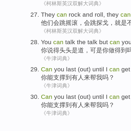
《柯林斯英汉双解大词典》
They
can
rock and roll
, they
can
他们
会
跳
摇滚
，会跳
探戈
，
就是
《柯林斯英汉双解大词典》
You
can
talk
the talk
but
can
you
你
说得头头是道
，
可是
你做得到
《牛津词典》
Can
you
last (out)
until
I
can
ge
你
能
支撑
到有人
来
帮
我
吗？
《牛津词典》
Can
you
last (out)
until
I
can
ge
你
能
支撑
到有人
来
帮
我
吗？
《牛津词典》