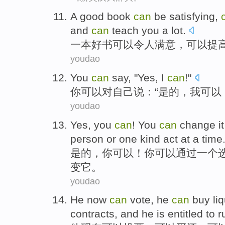
A
good book
can
be
satisfying
,
and
can
teach you
a lot
.
一
本
好书
可以
令人满意
，可以
提
youdao
You
can
say
, "
Yes
,
I
can
!"
你
可以
对自己说
：“
是的
，
我
可以
youdao
Yes
,
you
can
! You
can
change
it
person
or
one
kind act at
a
time
是的
，
你
可以
！你可以
通过
一
个
变
它
。
youdao
He
now
can
vote
, he
can
buy
li
contracts
, and he is
entitled to
r