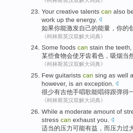
《柯林斯英汉双解大词典》
Your
creative
talents
can
also
b
work up
the
energy
.
如果
你
能
激发自己
的能量，
你
的
《柯林斯英汉双解大词典》
Some
foods
can
stain
the
teeth
某些
食物
会
使
牙齿
着色
，吸烟
当
《柯林斯英汉双解大词典》
Few
guitarists
can
sing
as
well
however
,
is an
exception
.
很少有
吉他手
唱歌
能
唱得跟
弹
得
《柯林斯英汉双解大词典》
While
a
moderate amount
of
str
stress
can
exhaust
you
.
适当
的
压力
可能
有益
，
而
压力过