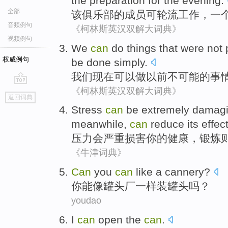
the
preparation for
the evening
.
全部
该
俱乐部
的
成员
可
轮流工作
，
一
音频例句
《柯林斯英汉双解大词典》
视频例句
We
can
do
things that
were not
权威例句
be
done simply
.
我们
现在
可以
做
以前
不
可能
的
事
《柯林斯英汉双解大词典》
go
返回词典
top
Stress
can
be
extremely damag
meanwhile
,
can
reduce
its
effec
压力
会
严重
损害
你
的
健康
，
锻炼
《牛津词典》
Can
you
can
like
a cannery
?
你
能
像
罐头厂
一样装罐头吗？
youdao
I
can
open
the
can
.