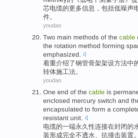
芯
电缆
的
更多
信息
，
包括
低
噪声
件。
youdao
Two
main
methods
of the
cable
the
rotation
method
forming spa
emphasized
.
着重介绍了
钢管
骨架
架设
方法
中
转体
施工
法
。
youdao
One end
of the
cable
is
permane
enclosed
mercury
switch
and
th
encapsulated
to
form a
complet
resistant
unit
.
电缆
的
一端
永久性
连接
在
封闭
的
装
形成
完全
不透水
、抗撞击装置