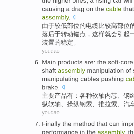
the
higher
ones,
a
rising
car
will
causing
a
drag
on the
cable
that
assembly
.
由于
较
低
部位
的
电缆
比较高
部位
落后
于
转动
锚点
，
这样
就
会引起
装置的稳定。
youdao
Main
products
are
: the soft-cor
shaft
assembly
manipulation of
manipulating
cables
pushing
ca
brake
.
主要
产品
有
：
各种
软轴内芯、钢
纵
软轴、操纵
钢索
、
推
拉索、
汽
youdao
Finally the
method
that can
imp
performance
in
the
assembly
,
th