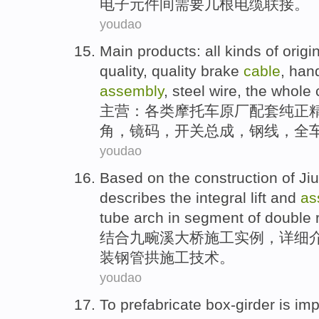
电子
元件
间
需要
几
根电缆
联接
。
youdao
Main products
:
all kinds of
origi
quality
,
quality
brake
cable
,
han
assembly
,
steel
wire
,
the whole
主营
：
各类
摩托车
原厂
配套
纯正
角
，
镜
码
，
开关
总成
，
钢
线
，
全
youdao
Based on
the
construction
of
Ji
describes
the
integral
lift and
as
tube
arch
in
segment
of double
结合
九
畹
溪
大桥
施工
实例，详细
装
钢管
拱施工
技术
。
youdao
To
prefabricate
box-girder
is
imp