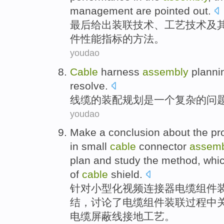
management
are pointed out.
最后
给出装联
技术
、工艺技术
及
件
性能指标
的
方法
。
youdao
Cable
harness
assembly
planni
resolve.
线缆
的
装配
规划
是
一个
复杂
的
问
youdao
Make
a
conclusion
about the
pr
in
small
cable
connector
assemb
plan
and study the method, whic
of
cable
shield
.
针对
小型化
视频
连接器
电缆
组件
结
，
讨论
了电缆组件装联过程中
电缆
屏蔽
线
接地
工艺。