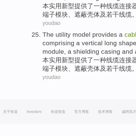
本
实用新型
提供了
一种
线缆
连接
端子
模块
、
遮蔽
壳体
及
若干线缆
youdao
The utility
model
provides
a
cab
comprising
a
vertical
long
shap
module
,
a shielding
casing
and
本
实用新型
提供了
一种
线缆
连接
端子
模块
、
遮蔽
壳体
及
若干线缆
youdao
关于有道
Investors
有道智选
官方博客
技术博客
诚聘英