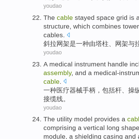
youdao
The
cable
stayed space
grid
is
structure
, which combines towe
cables
.
斜拉
网架
是
一
种
由塔柱、
网架
与
youdao
A
medical
instrument
handle
inc
assembly
,
and
a
medical-instr
cable
.
一种
医疗
器械
手柄
，
包括
杆
、
操
接缆线。
youdao
The utility
model
provides
a
cab
comprising
a
vertical
long
shap
module
,
a shielding
casing
and