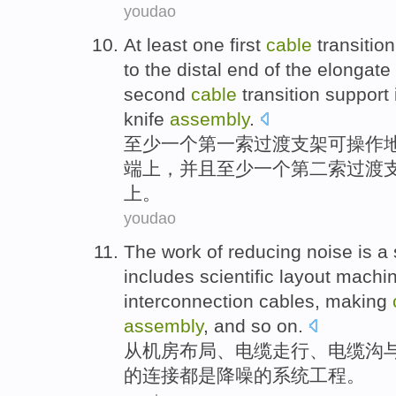
youdao
At
least
one first
cable
transition
to
the
distal
end of
the
elongate
second
cable
transition support
knife
assembly
.
至少
一个第一
索
过渡
支架
可操作
端上，
并且
至少
一
个
第二
索过渡
上。
youdao
The
work of reducing
noise
is
a
includes scientific
layout
machi
interconnection
cables
,
making
assembly
, and so on.
从
机房
布局
、
电缆
走行、电缆沟
的连接都
是
降噪
的
系统
工程
。