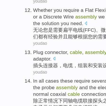
youdao
Whether
you
require
a
Flat Flex
or a
Discrete
Wire
assembly
we
the
solution
you
need.
无论
您
是
需要
扁平
电线
(
FFC
)、微
们
都有
经验
并且能够根据您
的
需
youdao
Plug
connector
,
cable
,
assembl
adaptor
.
插头
连接器
，
电缆
，
组装
和
安装
youdao
In all
cases
these
require
severa
the
probe
assembly
and
the ele
normal
coaxial
cable
connection
除
正常
情况下
同轴
电缆
联接
探头