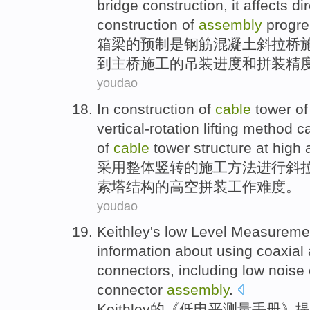
bridge
construction
,
it
affects
dir
construction
of
assembly
progre
箱梁
的
预制
是
钢筋
混凝土
斜拉桥
到
主桥施工的吊装
进度
和
拼装精
youdao
In
construction
of
cable
tower
o
vertical-rotation lifting
method
c
of
cable
tower
structure
at high 
采用
整体
竖转
的
施工
方法
进行
斜
索塔
结构
的
高空
拼装工作
难度
。
youdao
Keithley
's
low
Level
Measureme
information
about
using
coaxial
connectors,
including
low
noise
connector
assembly
.
Keithley
的《
低
电平
测量
手册》
提