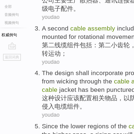
公司
主要
生产散热器
、
通讯
连接
全部
级电子配件。
音频例句
youdao
视频例句
A
second
cable
assembly
inclu
权威例句
mounted
for
rotational
movemen
第二
线缆
组件
包括：第
二小
齿轮
转
运动
；
go
返回词典
top
youdao
The
design
shall
incorporate pro
from wicking
through
the
cable
cable
jacket
has been puncture
这种
设计
应该
配置相关物品，
以
侵入
电缆
组件
。
youdao
Since
the lower
regions
of
the
c