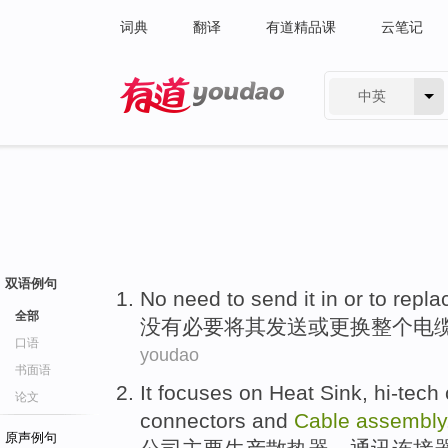
词典
翻译
有道精品课
云笔记
中英
有道 - 网易旗下搜索
双语例句
No
need
to send
it
in
or
to repla
全部
没有
必要
将
其
发送
或
更换
整个
电
口语
youdao
书面语
It focuses
on Heat
Sink
, hi-tech
论文
connectors
and
Cable
assembly
原声例句