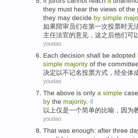
If
jurors
cannot
reach
a
unanim
they
must
hear
the
views
of
the
they
may
decide
by
simple
majo
如果
陪审员们
在
第一次
投票
时
无
主任
法官
的
意见
，
这
之后
他们
可
youdao
Each
decision
shall be adopted
simple
majority
of
the committe
决定
以不记名
投票
方式，经
全体
youdao
The above
is only
a
simple
cas
by
the
majority
.
以上
仅
是
一个
简单
的比喻，
因为
youdao
That
was enough:
after
three
da