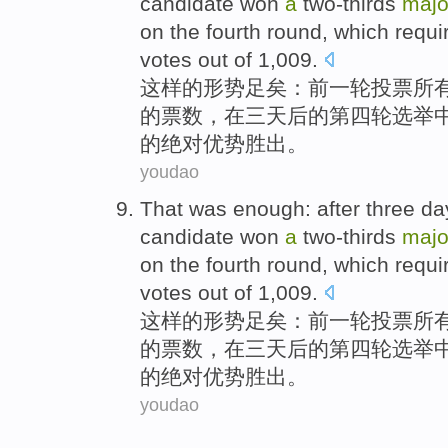
candidate
won
a
two-thirds
majo
on
the fourth
round, which requ
votes
out
of
1,009.
这样
的形势足矣：
前
一轮
投票
所
的
票数
，
在
三
天后
的
第
四轮
选举
的绝对优势胜出。
youdao
That
was enough:
after
three
da
candidate
won
a
two-thirds
majo
on
the fourth
round, which requ
votes
out
of
1,009.
这样
的形势足矣：
前
一轮
投票
所
的
票数
，
在
三
天后
的
第
四轮
选举
的绝对优势胜出。
youdao