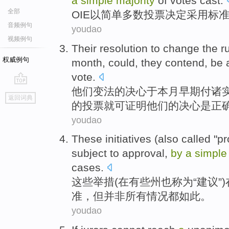
a
simple
majority
of
votes cast
.
全部
OIE
以
简单
多数
投票
决定采用
标
音频例句
youdao
视频例句
Their
resolution
to change the r
权威例句
month
,
could
,
they
contend,
be
vote
.
他们
变法的
决心
于
本月
早期
付诸
go
返回词典
top
的
投票
就
可
证明他们的决心是正
youdao
These
initiatives
(
also
called
"
pr
subject to
approval
,
by
a
simple
cases
.
这些
举措
(
在
有些
州
也
称为
“
建议
”
准
，
但
并非
所有
情况都如此。
youdao