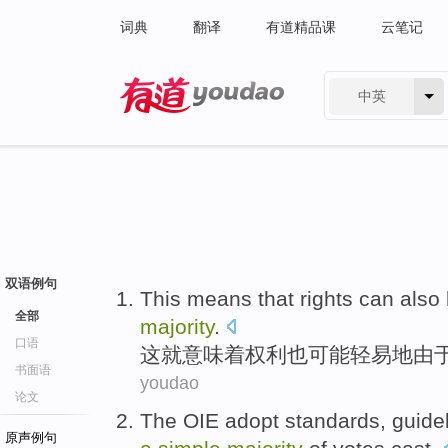
词典
翻译
有道精品课
云笔记
中英
有道 - 网易旗下搜索
双语例句
This
means that
rights
can
also
全部
majority
.
口语
这
就
意味着
权利
也
可能
轻易地
由
书面语
youdao
论文
The OIE adopt
standards
,
guide
原声例句