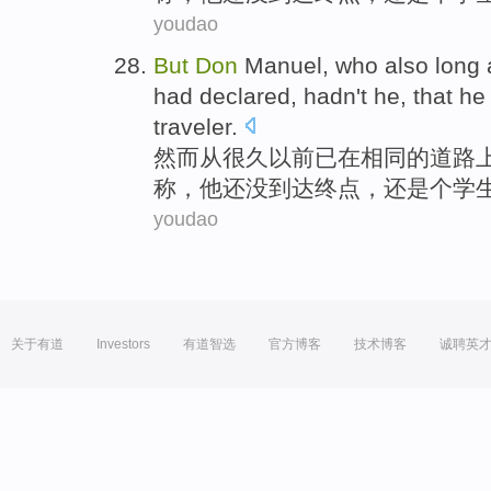
youdao
But
Don
Manuel
, who
also
long
had
declared
,
hadn't
he
, that he
traveler
.
然而
从
很久
以前
已
在
相同
的
道路
称
，他
还
没
到达终点，
还是
个
学
youdao
关于有道
Investors
有道智选
官方博客
技术博客
诚聘英