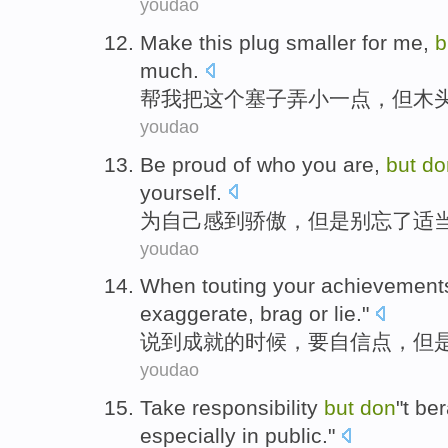
youdao
Make
this
plug
smaller
for
me
,
b
much
.
帮
我
把
这个
塞子弄
小一点
，
但
木
youdao
Be
proud
of who you are,
but
do
yourself.
为
自己感到骄傲
，
但是
别
忘了
适
youdao
When
touting your
achievement
exaggerate,
brag
or
lie
."
说
到
成就
的
时候
，
要
自信点
，
但
youdao
Take responsibility
but
don
"t
ber
especially in
public
."