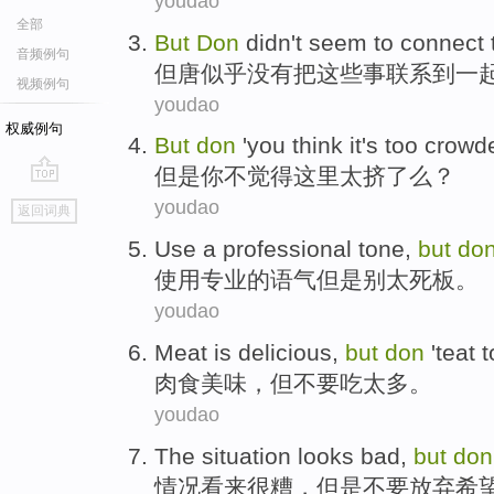
youdao
全部
But
Don
didn't
seem to
connect
音频例句
但
唐
似乎
没有
把
这些
事
联系
到一
视频例句
youdao
权威例句
But
don
'
you
think
it
's too
crowd
但是
你
不
觉得
这里
太
挤
了么？
go
youdao
返回词典
top
Use
a professional
tone
,
but
do
使用
专业
的
语气
但是
别
太死板
。
youdao
Meat is
delicious
,
but
don
'
teat
肉食
美味
，
但
不要
吃
太多
。
youdao
The
situation
looks
bad
,
but
don
情况
看来很
糟
，
但是
不要
放弃
希