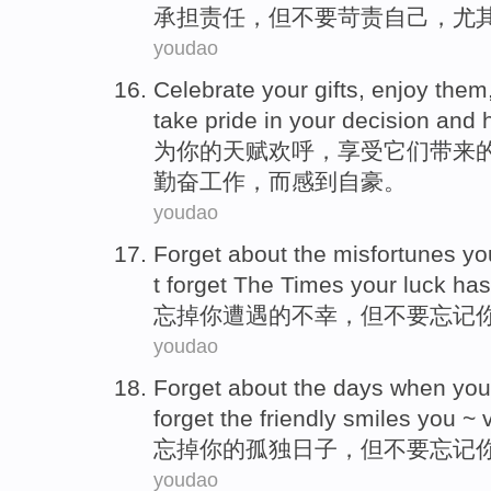
承担
责任，
但
不要
苛责
自己，
尤
youdao
Celebrate
your
gifts
,
enjoy
them
take pride in
your
decision
and
为
你
的
天赋欢呼
，
享受
它们
带来
勤奋工作
，而感到
自豪
。
youdao
Forget
about
the
misfortunes
yo
t
forget
The Times
your
luck
has
忘掉
你
遭遇
的
不幸
，
但
不要
忘记
youdao
Forget
about
the
days when
you
forget
the
friendly
smiles
you ~ 
忘掉
你
的
孤独
日子
，
但
不要
忘记
youdao