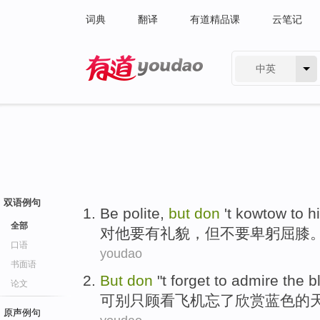
词典
翻译
有道精品课
云笔记
中英
有道 - 网易旗下搜索
双语例句
Be
polite
,
but
don
't kowtow
to
h
全部
对
他
要
有礼貌
，
但
不要
卑躬屈膝
口语
youdao
书面语
But
don
"
t
forget to
admire
the
b
论文
可
别
只顾看飞机
忘了
欣赏
蓝色
的
原声例句