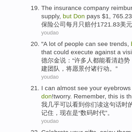
The insurance
company
reimbu
supply,
but
Don
pays $1, 765.23
保险
公司
每月
只赔付1721.83美
youdao
"
A lot
of
people
can
see
trends
,
that
could
execute
against a vis
德尔金说：“
许多
人
都
能
看清
趋势
建
团队
，将
愿景付诸
行动。”
youdao
I
can
almost
see
your
eyebrows
don
!tworry.
Remember
,
this
is
t
我
几乎
可以
看到
你们
读
这
句话时
记住
，
现在
是
“
数码
时代
”。
youdao