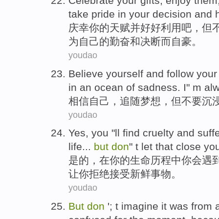
Celebrate
your
gifts
,
enjoy them
take
pride in
your
decision
and
h
庆幸
你
的
天赋
并
好好
利用吧，
但
为
自己
的勤奋
和
决断
而
自豪
。
youdao
Believe
yourself
and
follow
your
in an ocean of
sadness
.
I
" m
al
相信
自己
，
追随
梦想
，
但
不要
沉
youdao
Yes
,
you
"
ll
find cruelty
and
suff
life
...
but
don
" t
let
that
close
yo
是的
，
在
你
的
生命
历程
中
你
会
遇
让你拒绝接受
新鲜
事物。
youdao
But
don
'; t
imagine
it
was
from 