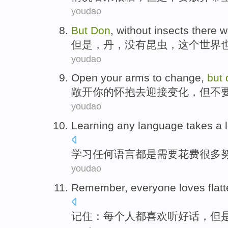
youdao
But
Don
,
without
insects
there
w
但是
，丹，
没有
昆虫
，这个世界
youdao
Open
your
arms
to
change
,
but
敞开
你
的
怀抱去迎接
变化
，
但
不
youdao
Learning
any
language
takes
a 
学习
任何
语言
都是需要花费
很多
youdao
Remember
,
everyone
loves
flat
记住
：
每个人都
喜欢
听好话
，
但