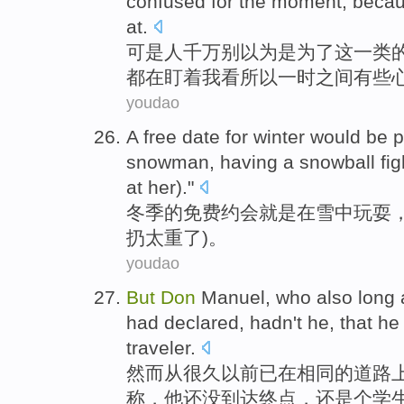
confused
for
the
moment
,
beca
at
.
可是
人千万别
以为
是
为了
这
一类
都
在
盯着我看
所以
一时
之间有些
youdao
A
free
date
for
winter
would be
p
snowman
, having a
snowball
fig
at
her
)."
冬季
的
免费
约会
就是
在
雪
中
玩耍
扔
太重了
)。
youdao
But
Don
Manuel
, who
also
long
had
declared
,
hadn't
he
, that he
traveler
.
然而
从
很久
以前
已
在
相同
的
道路
称
，他
还
没
到达终点，
还是
个
学