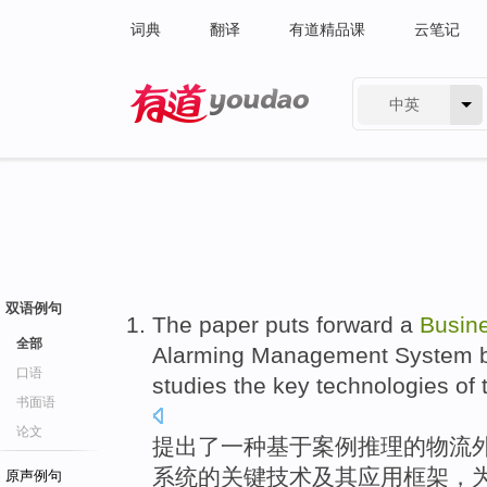
词典
翻译
有道精品课
云笔记
中英
有道 - 网易旗下搜索
双语例句
The paper puts forward
a
Busin
全部
Alarming
Management
System
口语
studies
the
key
technologies
of 
书面语
论文
提出
了
一
种
基于
案例
推理
的
物流
系统的
关键
技术
及其应用框架，
原声例句