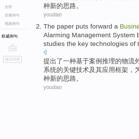
种新的思路。
全部
youdao
音频例句
视频例句
The paper puts forward
a
Busin
Alarming
Management
System
权威例句
studies
the
key
technologies
of 
go
返回词典
提出
了
一
种
基于
案例
推理
的
物流
top
系统的
关键
技术
及其应用框架，
种新的思路。
youdao