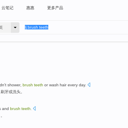
云笔记
惠惠
更多产品
英
dn't
shower
,
brush
teeth
or
wash hair
every day.
、
刷牙
或
洗头
。
s
and
brush
teeth
.
口。