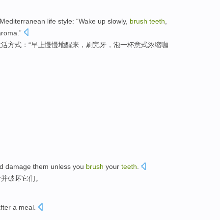
Mediterranean
life
style
: “
Wake up
slowly
,
brush
teeth
,
aroma
.”
生活
方式
：“早上
慢慢地
醒来
，
刷完
牙
，泡
一杯
意
式
浓缩咖
d damage them unless you
brush
your
teeth
.
齿并破坏它们。
fter a meal.