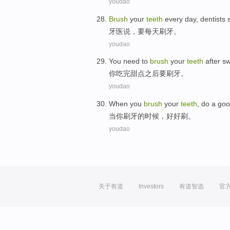
youdao
Brush
your
teeth
every day
,
dentists
牙医
说
，要
每天
刷牙
。
youdao
You
need to
brush
your
teeth
after s
你
吃
完
甜点之后
要
刷牙
。
youdao
When
you
brush
your
teeth
,
do a go
当
你
刷牙
的时候，
好好
刷。
youdao
关于有道
Investors
有道智选
官