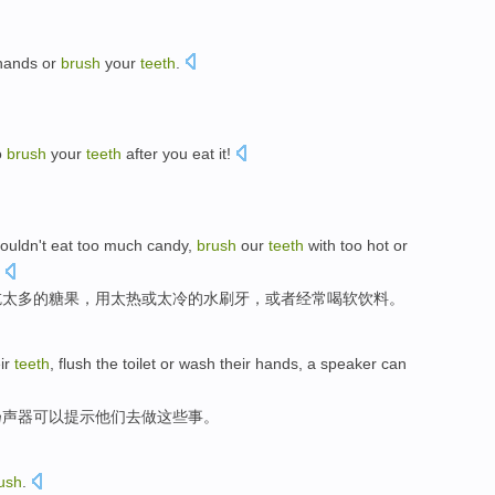
 hands or
brush
your
teeth
.
o
brush
your
teeth
after you eat it!
houldn't eat too much candy,
brush
our
teeth
with too hot or
吃太多的糖果，用太热或太冷的水刷牙，或者经常喝软饮料。
ir
teeth
,
flush
the toilet
or
wash their hands
,
a speaker
can
扬声器
可以
提示
他们
去
做
这些事。
ush
.