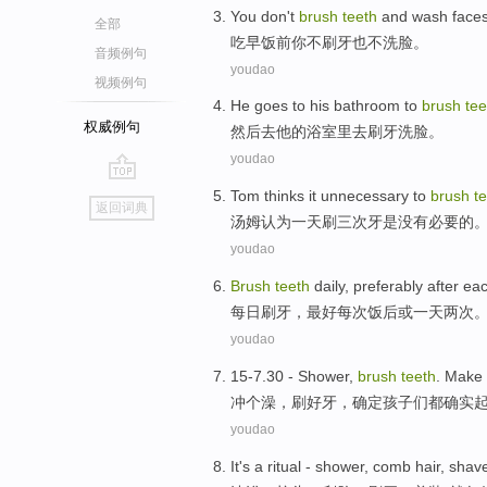
You
don't
brush
teeth
and
wash face
全部
吃早饭
前
你
不
刷牙
也
不
洗脸
。
音频例句
youdao
视频例句
He goes
to
his
bathroom
to
brush
tee
权威例句
然后
去
他
的
浴室里
去
刷牙
洗脸。
youdao
go
Tom
thinks
it
unnecessary to
brush
t
返回词典
top
汤姆
认为
一
天
刷
三
次
牙
是
没有
必要
的
youdao
Brush
teeth
daily
,
preferably
after ea
每日
刷牙
，
最好
每次
饭后
或
一
天
两次
youdao
15-7.30 -
Shower
,
brush
teeth
.
Make 
冲个澡
，
刷好
牙
，
确定
孩子们
都
确实
youdao
It's
a ritual
-
shower
,
comb hair
,
shav