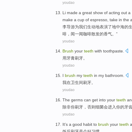
youdao
Li
made a great show
of
acting
out a
make
a cup
of espresso
, take
in the
李
导游为我们生动地
表演
了
地中海
的
啡，闻一闻咖啡散发的香气。”
youdao
Brush
your
teeth
with
toothpaste
.
用
牙膏刷牙
。
youdao
I
brush
my
teeth
in
my
bathroom
.
我
在
卫生间
刷牙
。
youdao
T
he germs can get into your
teeth
an
除
非你刷牙，否则细菌会进入你的牙
youdao
I
t's a good habit to
brush
your
teeth
a
饭
后刷牙是个好习惯。