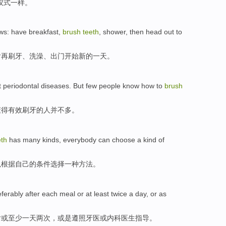
仪式一样。
ows:
have breakfast
,
brush
teeth
,
shower
,
then
head
out
to
后再
刷牙
、
洗澡
、
出门
开始
新的一天。
t
periodontal
diseases
.
But
few
people
know how to
brush
懂得
有效
刷牙
的
人
并不多。
eth
has
many
kinds
,
everybody
can
choose
a
kind
of
以
根据
自己的
条件
选择
一
种
方法。
eferably
after
each meal
or
at least
twice
a day
,
or
as
后
或
至少
一
天
两次
，
或是
遵照
牙医
或内科医生指导。