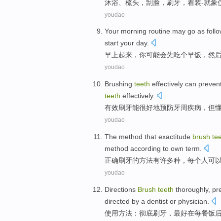
沐浴
、
梳头
，
刮脸
，
刷牙
，着装
-
就
象
youdao
Your
morning
routine
may
go as foll
start
your
day
.
早上起来
，
你
可能会
先
吃
个早饭，
然
youdao
Brushing
teeth
effectively
can
preven
teeth
effectively.
有效
刷牙
能
很好地
预防
牙周
疾病
，
但
youdao
The
method
that
exactitude
brush
te
method
according to
own
term
.
正确
刷牙的
方法
有
许多
种
，
每个人
可
youdao
Directions
Brush
teeth
thoroughly
,
pr
directed by
a dentist
or
physician.
使用方法：
彻底
刷牙
，
最好
在
每餐
饭