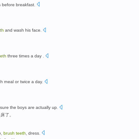
s
before
breakfast
.
th
and
wash his face
.
eeth
three
times
a day
.
。
ch
meal
or
twice
a day
.
。
sure
the
boys
are
actually
up
.
起床了
。
e
,
brush
teeth
,
dress
.