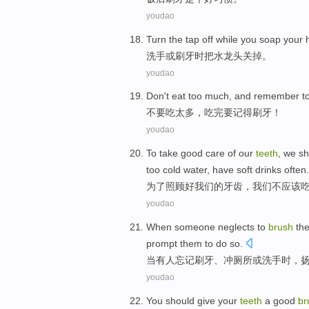
youdao
T
urn the tap off while you soap your
洗
手或刷牙时把水龙头关掉。
youdao
D
on't eat too much, and remember t
不
要吃太多，吃完要记得刷牙！
youdao
T
o take good care of our
teeth
, we s
too cold water, have soft drinks often.
为
了照顾好我们的牙齿，我们不应该
youdao
When
someone
neglects to
brush
the
prompt
them
to
do
so.
当
有人
忘记
刷牙
、
冲
厕所
或
洗手
时，
youdao
You
should
give your
teeth
a
good
br