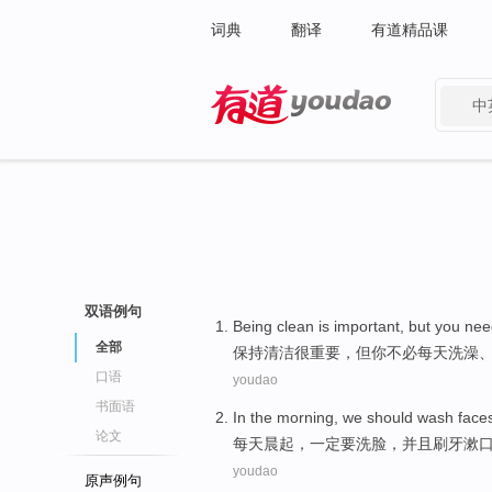
词典
翻译
有道精品课
中
有道 - 网易旗下搜索
双语例句
Being
clean
is
important
,
but
you
nee
全部
保持
清洁
很
重要
，
但
你
不必
每天洗澡
口语
youdao
书面语
In the morning
,
we
should
wash face
论文
每天
晨
起，
一定
要
洗脸
，
并且
刷牙
漱
youdao
原声例句