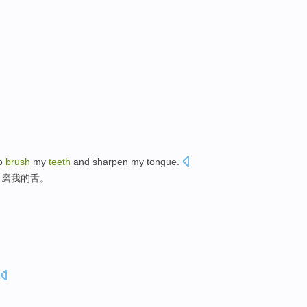
o
brush
my
teeth
and
sharpen
my
tongue
.
、
磨
我的
舌
。