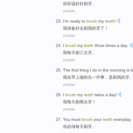
你
应该
好好
刷牙
。
youdao
I
'm ready
to
brush
my
teeth
!
我
准备
好
去
刷
我
的
牙
了！
youdao
I
brush
my
teeth
three
times
a day
.
我
每天
刷
三
次
牙
。
youdao
The
first
thing
I
do
in
the
morning
is
t
我
在
早上
做
的
头一
件事
，
是
刷
我
的
牙
youdao
I
brush
my
teeth
twice
a day!
我
每天刷
两次
牙
！
youdao
You
must
brush
your
teeth
everyday
.
你
必须
每天
刷牙
。