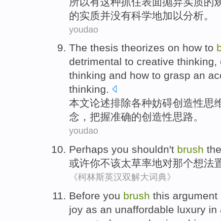
所以
有
这种
抓住
表面
抛弃
实质
的
的实质并没有
科学地加以
分析
。
youdao
The thesis
theorizes
on how to
detrimental to
creative
thinking
,
thinking
and how to grasp an
ac
thinking.
本文
论述
排除各种妨碍
创造性
思
念
，
把握
准确
的创造性思路。
youdao
Perhaps
you
shouldn't
brush
th
或许
你
不该
太
草率地对那个
想法
《柯林斯英汉双解大词典》
Before
you
brush
this
argument
joy
as
an
unaffordable
luxury
in