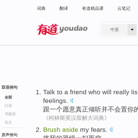
词典
翻译
有道精品课
云笔记
中英
有道 - 网易旗下搜索
双语例句
Talk
to
a
friend
who will
really
li
全部
feelings
.
口语
跟
一个
愿意
真正
倾听
并不
会
置
你
书面语
《柯林斯英汉双解大词典》
论文
Brush
aside
my
fears
.
原声例句