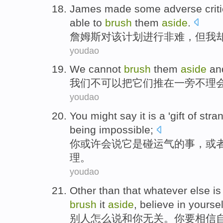
James
made
some adverse crit
able
to
brush
them
aside
.
詹姆斯
对
该
计划
进行
非难
，
但
我
youdao
We
cannot
brush
them
aside
an
我们
不
可以把
它们
推在
一旁
不
理
youdao
You
might
say
it
is
a 'gift
of
stra
being
impossible
;
你
或许会
说
它
是
碰运气
的
事，
或
理
。
youdao
Other
than that whatever else is
brush
it
aside
,
believe in
yoursel
别人
怎么
说和
你
无关。你
要
相信