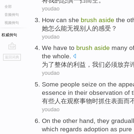
将
我
的
恐惧一扫而空
。
全部
youdao
音频例句
How
can
she
brush
aside
the
ot
视频例句
她
怎么
能
无视
别人
的
感受
？
权威例句
youdao
We
have to
brush
aside
many
o
go
the
whole
.
返回词典
top
为了
整体
的
利益
，
我们
必须
放弃
youdao
Some
people
seize
on
the
appe
essence in their
observation
of
有些
人
在
观察
事物
时抓住
表面
而
youdao
On the other
hand, they
gradual
which regards
adoption
as
pure