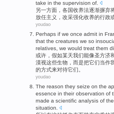
take in the
supervision
of
.
另
一方面，各国
收养
法
逐渐
摒弃
放任主义，改采强化收养的行政
youdao
Perhaps
if
we
once admit in
Fra
that
the
creatures
we
so
insouci
relatives
, we
would
treat
them
di
或许
，
假如
某天
我们
能像圣
方济
漠视
这些
生物
，而是把
它们
当作
的方式来
对待
它们。
youdao
The
reason
they seize
on the a
essence
in their
observation
of
t
made
a
scientific
analysis
of
the
situation
.