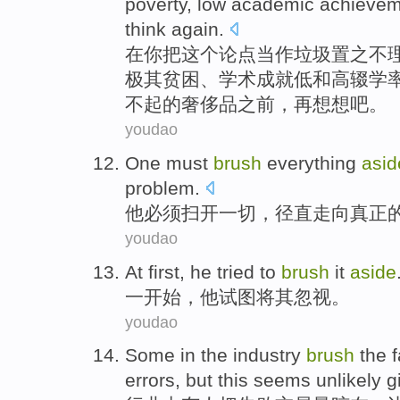
poverty
,
low
academic
achievem
think
again
.
在
你
把
这个
论点
当作
垃圾置之不
极其
贫困
、
学术
成就
低
和
高
辍学
不起
的
奢侈品
之前，
再
想想
吧。
youdao
One
must
brush
everything
asid
problem
.
他
必须
扫开
一切
，
径直
走向
真正
youdao
At first
,
he
tried to
brush
it
aside
一
开始，
他
试图
将其
忽视
。
youdao
Some
in
the
industry
brush
the
f
errors
,
but
this seems
unlikely
g