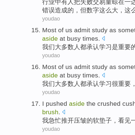
行业
中
有人
把
失败
交易量晾
在一
错误
造成的，
但
数字
这么
大，这
youdao
Most
of us
admit
study
as
somet
aside
at
busy times.
我们
大多数
人
都承认
学习
是
重要
youdao
Most
of us
admit
study
as some
aside
at busy times
.
我们
大多数
人
都承认
学习
很重要
youdao
I
pushed
aside
the
crushed
cus
brush
.
我
急忙
推开
压皱
的
软垫子
，
看见
youdao