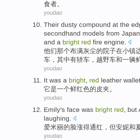
食者。
youdao
Their
dusty
compound
at
the
ed
secondhand models
from
Japan
and
a
bright
red
fire
engine.
他们
那个布满灰尘
的
院子
在
小镇
车，
其中
有轿车
，
越野车
和
一
辆
youdao
I
t was a
bright
,
red
leather wallet
它
是一个鲜红色的皮夹。
youdao
Emily
's
face
was
bright
red
,
but
laughing
.
爱米丽
的
脸
涨
得
通红，
但
安妮
和
youdao