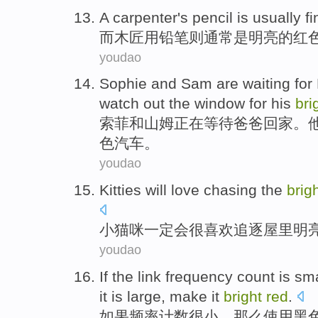
A carpenter's
pencil
is
usually
fi
而
木匠
用铅笔
则
通常
是
明亮的
红
youdao
Sophie
and
Sam
are waiting
for
watch out the
window
for
his
bri
索菲
和
山姆
正在
等待
爸爸
回家
。
色汽车。
youdao
Kitties
will
love
chasing
the
brig
小
猫咪
一定
会
很
喜欢
追逐
屋里
明
youdao
If
the link
frequency
count
is sma
it
is large, make it
bright
red
.
如果
频率
计数
很小
，
那么
使用
黑