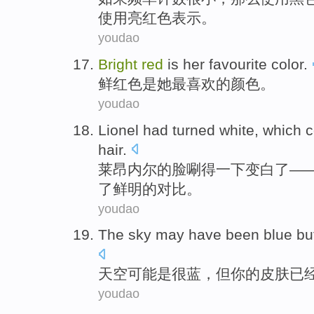
使用亮
红色表示
。
youdao
Bright
red
is
her
favourite
color
.
鲜红色
是
她
最喜欢的
颜色
。
youdao
Lionel
had
turned
white
,
which
c
hair
.
莱昂
内尔的脸唰得一下
变
白
了—
了
鲜明
的对比。
youdao
The sky
may
have been
blue
bu
天空
可能
是
很
蓝
，
但
你
的
皮肤
已
youdao