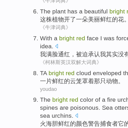
《牛津词典》
The
plant
has
a
beautiful
bright
这
株植物
开
了
一朵
美丽
鲜红
的花
《牛津词典》
With a
bright
red
face
I
was forc
idea
.
我
满脸
通红
，
被迫
承认
我其实
没
《柯林斯英汉双解大词典》
TA
bright
red
cloud
enveloped
t
一片
鲜红
的
云
笼罩着
那
只动物
。
youdao
The
bright
red
color
of
a
fire
urc
spines are
poisonous
.
Sea otter
sea
urchins
.
火
海胆
鲜红
的
颜色
警告
捕食
者
它