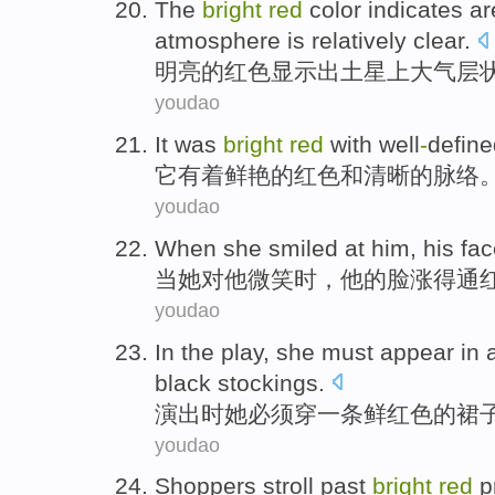
The
bright
red
color
indicates
ar
atmosphere
is relatively
clear
.
明亮
的
红色
显示出
土星
上
大气层
youdao
It
was
bright
red
with
well
-
define
它
有着
鲜艳的
红色
和
清晰的
脉络
youdao
When
she
smiled
at
him
,
his
fac
当
她
对
他
微笑
时
，
他
的
脸
涨得
通
youdao
In the play
,
she
must
appear in
black
stockings
.
演出
时
她
必须
穿
一条
鲜红色
的
裙
youdao
Shoppers
stroll past
bright
red
p