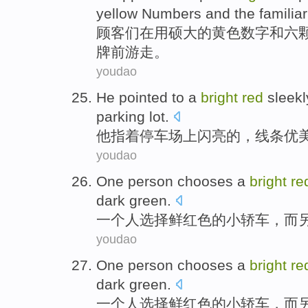
yellow
Numbers
and
the familia
顾客们
在
用
硕大
的
黄色
数字
和
六
牌前
游走
。
youdao
He
pointed to
a
bright
red
sleekl
parking lot
.
他
指着
停车场
上闪亮的，线条优
youdao
One
person
chooses
a
bright
re
dark green
.
一
个人
选择
鲜红色
的
小轿车
，
而
youdao
One
person
chooses
a
bright
re
dark green
.
一
个人
选择
鲜红色
的
小轿车
，
而