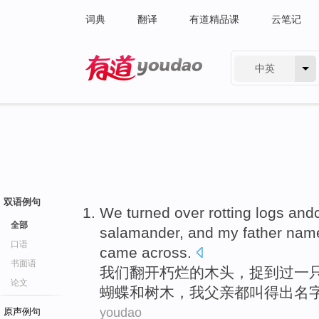
词典
翻译
有道精品课
云笔记
中英
有道 - 网易旗下搜索
双语例句
We
turned over
rotting
logs
and
全部
salamander
,
and
my
father
nam
口语
came across.
书面语
我们
翻开
朽烂的
木头
，捉到过
一
论文
蝴蝶
和
树木，
我
父亲
都
叫
得出名
youdao
原声例句