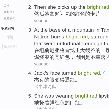
全部
Then
she
picks
up the
bright
re
音频例句
然后
她
拿
起
闪亮
的
红色
的卡片。
视频例句
youdao
权威例句
At
the base
of
a
mountain
in Ta
Natron
burns
bright
red
,
surroun
that
were
unfortunate enough
t
go
返回词典
top
在
坦桑尼亚
格雷
戈里
大裂谷
的
一
燃烧
般的亮
红色
，
周围
是
不幸
落
youdao
Jack
's
face
turned
bright
red
.
杰克
的
脸
变得
通红。
《牛津词典》
She
was
wearing
bright
red
lipst
她
搽着
鲜红色
的
口红
。