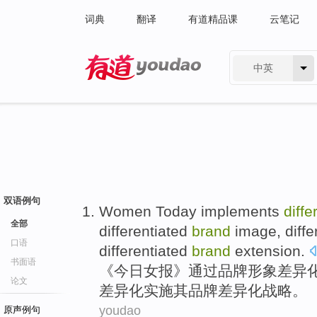
词典
翻译
有道精品课
云笔记
中英
有道 - 网易旗下搜索
双语例句
Women
Today
implements
diffe
全部
differentiated
brand
image
, diff
口语
differentiated
brand
extension
.
书面语
《
今日
女
报》
通过
品牌
形象
差异
论文
差异化
实施
其品牌
差异化
战略
。
youdao
原声例句