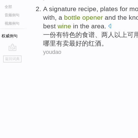
全部
A
signature recipe
,
plates
for
mo
音频例句
with, a
bottle
opener
and
the
kn
视频例句
best
wine
in
the
area.
一
份有
特色
的
食谱、
两
人
以上
可
权威例句
哪里
有
卖
最好
的
红酒
。
youdao
go
返回词典
top