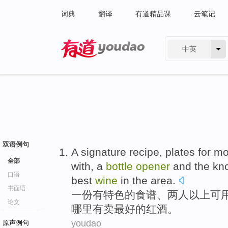
词典
翻译
有道精品课
云笔记
中英
有道 - 网易旗下搜索
双语例句
A
signature recipe
,
plates
for
mo
全部
with, a
bottle
opener
and
the
kn
口语
best
wine
in
the
area.
书面语
一
份有
特色
的
食谱、
两
人
以上
可
论文
哪里
有
卖
最好
的
红酒
。
youdao
原声例句