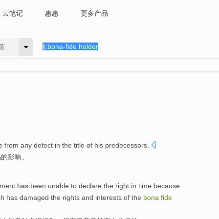
云笔记
惠惠
更多产品
英
ee from any
defect
in the
title
of
his predecessors.
陷
的
影响。
ument
has
been
unable to
declare the
right
in
time
because
ich has
damaged
the
rights and interests
of
the
bona
fide