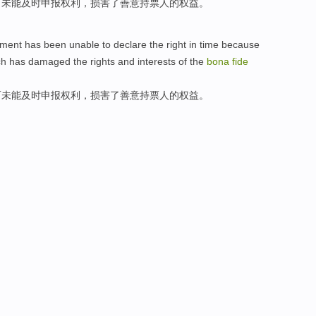
而
未能
及时
申报
权利
，
损害
了
善意
持票人
的
权益
。
ument
has
been
unable to
declare the
right
in
time
because
ich has
damaged
the
rights and interests
of
the
bona
fide
而
未能
及时
申报
权利
，
损害
了
善意
持票人
的
权益
。