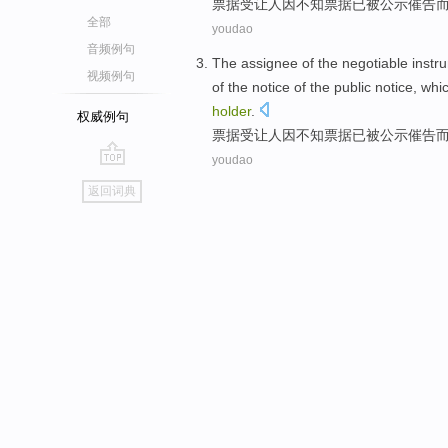
票据
受让人
因不知票据
已
被公示催告
全部
youdao
音频例句
The
assignee
of the
negotiable
instr
视频例句
of the notice
of
the public notice, wh
holder
.
权威例句
票据
受让人
因不知票据
已
被公示催告
youdao
go
返回词典
top