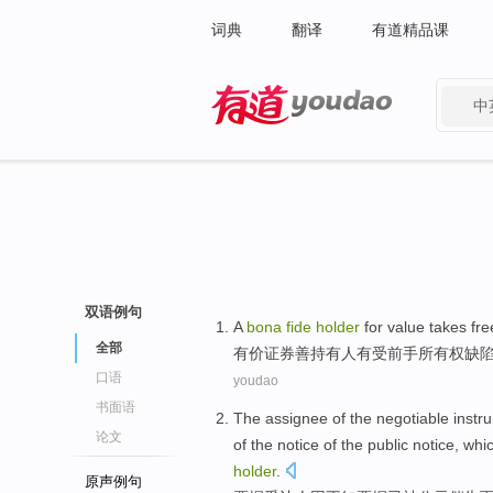
词典
翻译
有道精品课
中
有道 - 网易旗下搜索
双语例句
A
bona
fide
holder
for value takes fr
全部
有
价证券
善持有人
有受前手
所有权
缺
口语
youdao
书面语
The
assignee
of the
negotiable
instr
论文
of the notice
of
the public notice, wh
holder
.
原声例句