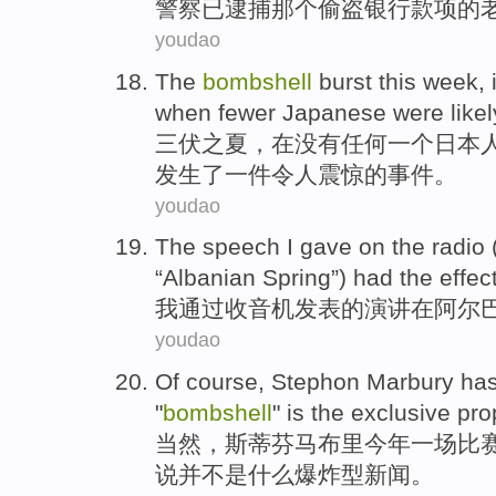
警察
已
逮捕
那个偷盗
银行
款项
的
youdao
The
bombshell
burst
this week
,
when fewer
Japanese
were likel
三伏
之
夏
，
在
没有任何一个
日本
发生了一件令人震惊的事件。
youdao
The
speech
I
gave on the radio
“
Albanian
Spring”) had the
effec
我
通过收音机发表
的
演讲
在
阿尔
youdao
Of course
,
Stephon
Marbury
has
"
bombshell
" is the exclusive pro
当然
，
斯蒂芬
马
布里今年一场
比
说并不是
什么
爆炸型新闻。