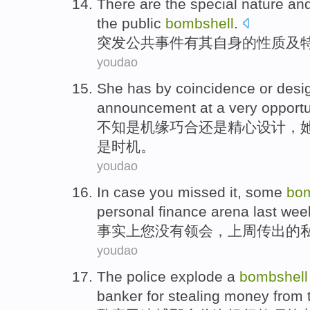
There are
the special
nature
an
the
public
bombshell
.
突发
公共
事件
有
其自身
的
性质
及
youdao
She
has by coincidence
or
desi
announcement
at a very
opport
不知是
机缘
巧合
还是
精心
设计
，
是时机。
youdao
In case
you
missed it
, some
bom
personal
finance
arena
last wee
事实上
您
没有
领会
，上周传出
的
youdao
The police
explode
a
bombshell
banker
for stealing
money
from