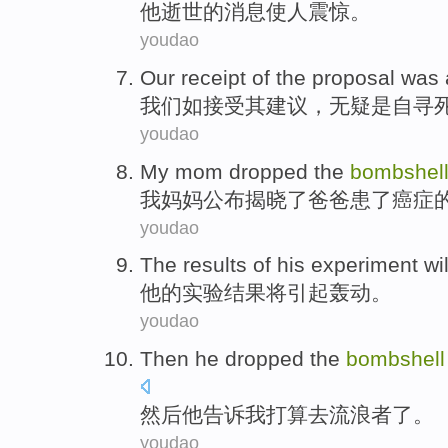
他
逝世
的
消息
使人
震惊
。
youdao
Our
receipt
of
the
proposal
was
我们
如接受
其
建议
，无疑
是
自
寻
youdao
My
mom
dropped the
bombshel
我
妈妈
公布
揭晓
了
爸爸
患
了癌症
youdao
The results
of
his
experiment
wil
他
的
实验
结果
将
引起
轰动
。
youdao
Then
he
dropped the
bombshell
然后
他
告诉
我
打算
去流浪者了。
youdao