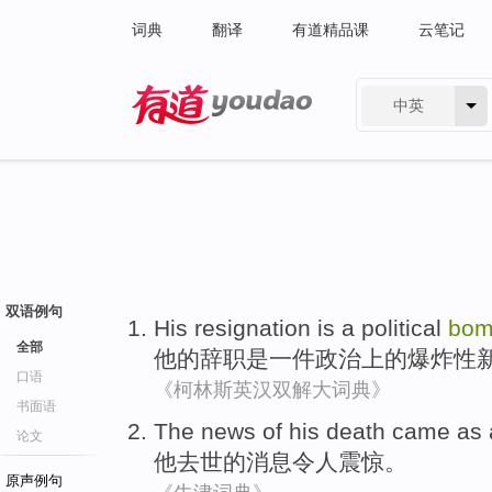
词典
翻译
有道精品课
云笔记
中英
有道 - 网易旗下搜索
双语例句
His
resignation
is
a
political
bom
全部
他
的
辞职
是
一
件
政治
上的爆炸性
口语
《柯林斯英汉双解大词典》
书面语
The
news
of
his
death
came
as
论文
他
去世
的
消息
令人
震惊。
原声例句