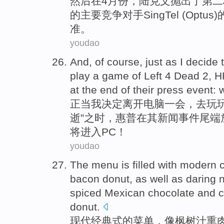
然后
在
4月份
，
陆克文
抛出
了
第二
的
主要
竞争对手SingTel (Optus)
准。
youdao
And, of course,
just
as
I
decide 
play
a
game
of Left 4 Dead
2
,
H
at
the end of
their
press
event
:
正当
我
决定
离开
电脑一会，
去
玩
逝”之时，
惠普
在
其
新闻
事件
尾端
将
进入
PC
！
youdao
The
menu
is filled with
modern
bacon
donut
, as
well
as
daring
spiced
Mexican
chocolate
and
donut
.
现代
经典式
的
菜单
，
像
枫树
汁
熏