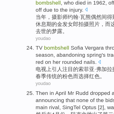
bombshell
,
who died
in
1962,
of
off
due to the
injury
.
当年，摄影师
约翰
·瓦熊
偶然
间
得
休息
期
的
金发
女郎
拍摄照片
，而
去世
的
梦露
。
youdao
TV
bombshell
Sofia
Vergara
thr
season,
abandoning
spring's
tra
red
on
her
rounded nails.
电视
上引人注目
的
索菲亚
·弗加拉
春季
传统
的粉色而选择
红色
。
youdao
Then
in
April
Mr Rudd
dropped 
announcing that
none
of
the bid
main
rival
,
SingTel
Optus [2], wa