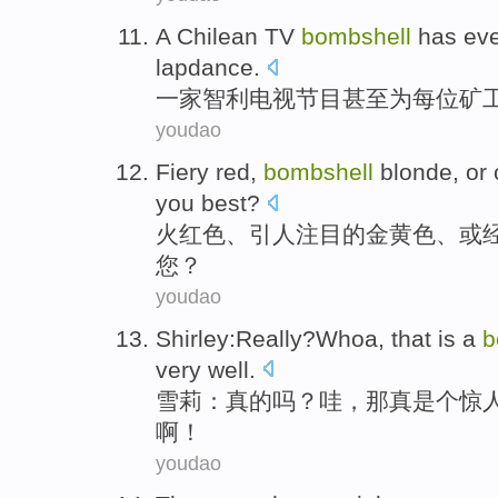
A
Chilean
TV
bombshell
has
ev
lapdance.
一家
智利
电视
节目
甚至
为
每位矿
youdao
Fiery
red,
bombshell
blonde
,
or
you
best
?
火红色
、引人注目的
金黄色
、
或
您
？
youdao
Shirley
:
Really
?
Whoa
,
that
is
a
b
very
well
.
雪莉
：
真的
吗？
哇
，
那
真是
个
惊
啊！
youdao