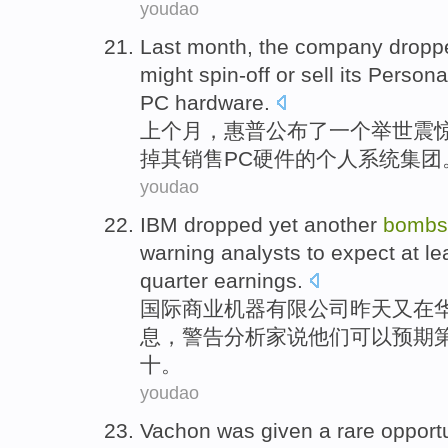
youdao
Last month
, the company drop
might
spin-off
or
sell its
Persona
PC
hardware
.
上个月
，惠普公布了
一个
举世
震
掉
其
销售
PC
硬件
的
个人
系统
集团
youdao
IBM
dropped
yet another
bombs
warning
analysts
to
expect
at le
quarter
earnings
.
国际商业机器有限公司
昨天
又
在
息，
警告
分析家
说他们可以
预期
十。
youdao
Vachon was
given
a
rare
opport