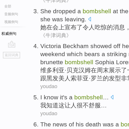
《牛津词典》
全部
She
dropped a
bombshell
at
the
音频例句
she
was leaving
.
视频例句
她
在会上
宣布
了令人吃惊的消息
权威例句
《牛津词典》
Victoria
Beckham
showed off
he
go
weekend
which bears
a
striking
返回词典
top
brunette
bombshell
Sophia
Lore
维多利亚
·
贝克汉姆
在
周末
展示
了
跟黑发
美人索菲亚
·罗兰的发型非
youdao
I
know
it
's
a
bombshell
…
我
知道
这
让人
很
不舒服…
youdao
The
news
of
his
death
was a
bo