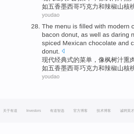
如
五香
墨西哥
巧克力
和
辣椒
山核
youdao
The
menu
is filled with
modern
bacon
donut
, as
well
as
daring
spiced
Mexican
chocolate
and
donut
.
现代
经典式
的
菜单
，
像
枫树
汁
熏
如
五香
墨西哥
巧克力
和
辣椒
山核
youdao
关于有道
Investors
有道智选
官方博客
技术博客
诚聘英