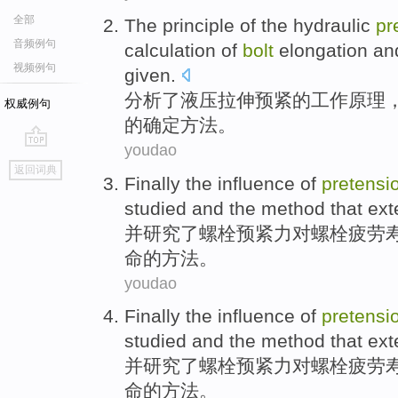
全部
The
principle
of
the
hydraulic
pr
音频例句
calculation of
bolt
elongation
an
视频例句
given
.
分析了
液压
拉伸
预
紧
的
工作原理
权威例句
的确定方法。
youdao
go
返回词典
top
Finally
the
influence
of
pretensi
studied
and
the
method
that
ext
并
研究
了
螺栓
预
紧
力
对
螺栓
疲劳
命
的
方法
。
youdao
Finally
the
influence
of
pretensi
studied
and
the
method
that
ext
并
研究
了
螺栓
预
紧
力
对
螺栓
疲劳
命
的
方法
。