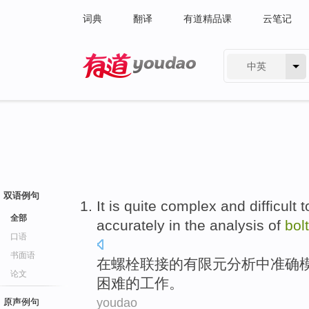
词典
翻译
有道精品课
云笔记
中英
有道 - 网易旗下搜索
双语例句
It
is
quite
complex
and
difficult
t
全部
accurately
in
the
analysis
of
bolt
口语
书面语
在
螺栓
联接
的
有限元
分析
中
准确
论文
困难
的工作。
youdao
原声例句