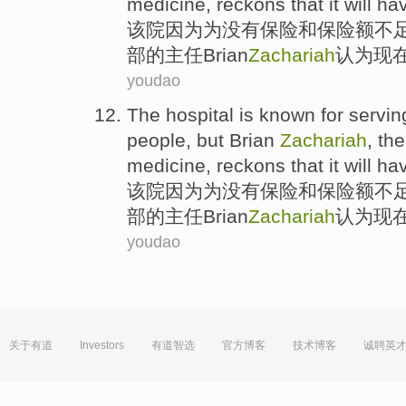
medicine,
reckons that
it
will
hav
该院
因为
为
没有
保险
和
保险额
不
部
的主任
Brian
Zachariah
认为
现
youdao
The hospital
is
known for
servin
people,
but
Brian
Zachariah
, th
medicine,
reckons that
it
will
hav
该院
因为
为
没有
保险
和
保险额
不
部
的主任
Brian
Zachariah
认为
现
youdao
关于有道
Investors
有道智选
官方博客
技术博客
诚聘英