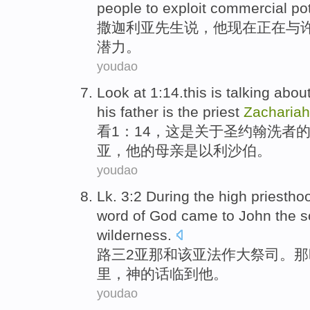
people
to
exploit
commercial
po
撒
迦
利亚
先生
说
，
他
现在
正在
与
潜力
。
youdao
Look
at 1:14.th
is
is talking
abou
his
father
is
the priest
Zachariah
看
1：14，这
是
关于
圣约翰洗者
亚
，他的
母亲
是
以利沙伯
。
youdao
Lk
. 3:2 During the high priestho
word
of
God
came to
John
the
s
wilderness
.
路
三2亚那
和
该
亚法作大
祭司
。那
里
，
神
的话
临到他。
youdao