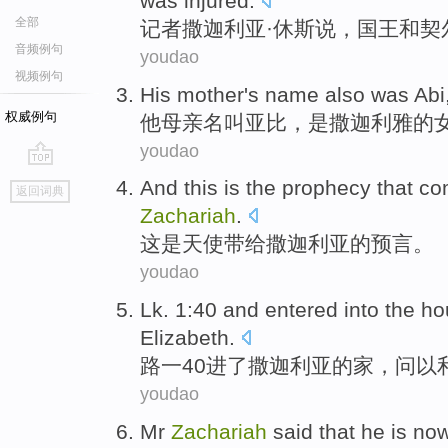
was
injured
.
全部
记者
撒迦利亚
·
休斯
说
，
国王
和契
音频例句
youdao
视频例句
His
mother's
name
also
was
Abi
权威例句
他
母亲
名叫
亚比，
是
撒
迦利
雅
的
youdao
go
And this
is
the
prophecy that c
返回词典
top
Zachariah
.
这
是
天使
带给
撒迦利亚
的
预言
。
youdao
Lk
. 1:40 and
entered into
the
ho
Elizabeth
.
路一
40
进
了撒
迦
利亚
的
家
，问
以
youdao
Mr
Zachariah
said
that
he
is no