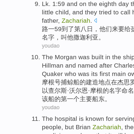
Lk
. 1:59 and on the
eighth
day
t
little
child
,
and
they tried to
call
father
,
Zachariah
.
路一
59到了
第八
日
，
他们
来
要
给
名字
，
叫
他
撒迦利亚。
youdao
The
Morgan
was
built
in
the
shi
Hillman
and
named
after Charl
Quaker
who
was
its
first
main
o
摩根
号捕鲸船
的
建造
地点
在
杰思
以查尔斯·
沃尔恩
·摩根的名字
命名
该
船的
第一个
主要
船东
。
youdao
The hospital
is
known for
servin
people,
but
Brian
Zachariah
, th