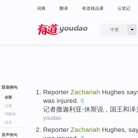
词典
翻译
有道精品课
云笔记
中英
有道 - 网易旗下搜索
双语例句
Reporter
Zachariah
Hughes
say
全部
was
injured
.
口语
记者
撒迦利亚
·
休斯
说
，
国王
和
泽
书面语
youdao
论文
Reporter
Zachariah
Hughes
,
sa
原声例句