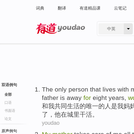
词典
翻译
有道精品课
云笔记
中英
有道 - 网易旗下搜索
双语例句
The only
person
that lives
with
全部
father is
away
for
eight
years
,
w
口语
和
我
共同
生活的
唯一
的
人
是
我
妈
书面语
了
，他
在
城里
干活
。
论文
youdao
原声例句