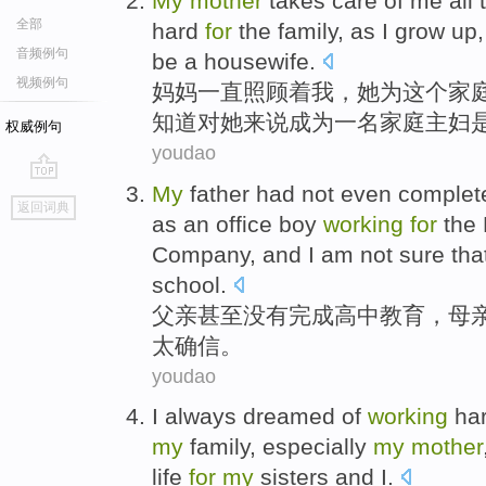
My
mother
takes care
of
me
all
t
全部
hard
for
the
family
,
as
I
grow up
,
音频例句
be
a
housewife
.
视频例句
妈妈
一直
照顾
着
我
，
她
为
这个
家
知道
对
她
来说
成为
一
名家庭主妇
权威例句
youdao
My
father
had
not
even
complet
go
返回词典
top
as an office boy
working
for
the
Company, and
I
am
not
sure
tha
school.
父亲
甚至
没有
完成
高中
教育，
母
太确信
。
youdao
I
always
dreamed
of
working
ha
my
family
,
especially
my
mother
life
for
my
sisters
and
I.