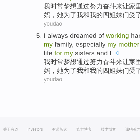
我
时常
梦想
通过
努力
奋斗
来
让
家
妈
，
她
为了
我
和
我的
四姐妹们
受
youdao
I
always
dreamed
of
working
ha
my
family
,
especially
my
mother
life
for
my
sisters
and
I.
我
时常
梦想
通过
努力
奋斗
来
让
家
妈
，
她
为了
我
和
我的
四姐妹们
受
youdao
关于有道
Investors
有道智选
官方博客
技术博客
诚聘英