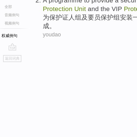
A
programme
to
provide
a
secu
全部
Protection
Unit
and
the
VIP
Prot
音频例句
为
保护
证人
组
及
要员
保护组安装
视频例句
成。
youdao
权威例句
go
返回词典
top