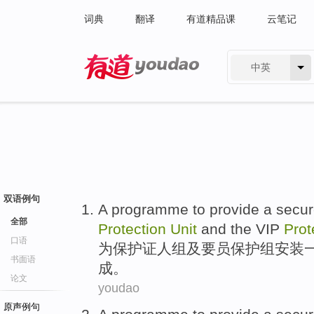
词典
翻译
有道精品课
云笔记
中英
有道 - 网易旗下搜索
双语例句
A
programme
to
provide
a
secu
全部
Protection
Unit
and
the
VIP
Prot
口语
为
保护
证人
组
及
要员
保护组安装
书面语
成。
论文
youdao
原声例句