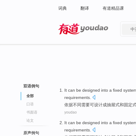
词典
翻译
有道精品课
中
有道 - 网易旗下搜索
双语例句
It
can be
designed
into
a
fixed
syste
全部
requirements
.
口语
依据
不同
需要
可
设计
成
抽屉式
和
固定
书面语
youdao
论文
It
can be
designed
into
a
fixed
syste
requirements
.
原声例句