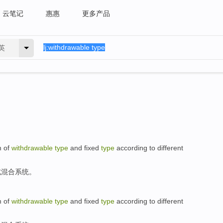
云笔记
惠惠
更多产品
英
m
of
withdrawable
type
and
fixed
type
according
to
different
式
混合
系统
。
m
of
withdrawable
type
and
fixed
type
according
to
different