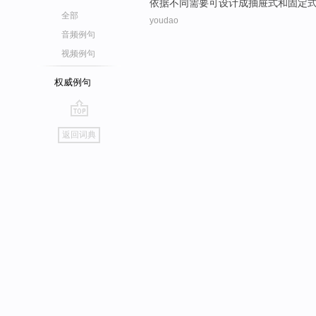
依据
不同
需要
可
设计
成
抽屉式
和
固定
全部
youdao
音频例句
视频例句
权威例句
go
返回词典
top