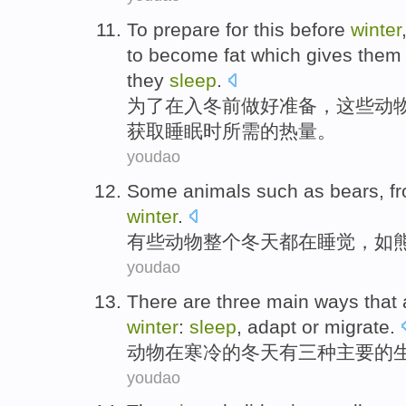
To
prepare for
this
before
winter
to
become fat
which
gives them
they
sleep
.
为了
在
入冬
前
做好
准备
，
这些
动
获取睡眠
时
所需
的热量。
youdao
Some
animals
such as
bears
,
f
winter
.
有些
动物
整个
冬天都在
睡觉
，
如
youdao
There are
three
main
ways
that
winter
:
sleep
,
adapt
or
migrate
.
动物
在
寒冷
的
冬天
有
三种
主要
的
youdao