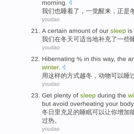
morning
.
我们
也
睡着
了，
一
觉醒
来，正是
youdao
A
certain
amount of
our
sleep
is
我们
在
冬天
可适当地
补充
了
一些
youdao
Hibernating
% in this
way
, the
a
winter
.
用这样
的
方式
越冬，
动物
可以
睡
youdao
Get
plenty
of
sleep
during the
wi
but
avoid
overheating
your
body
冬日里
充足
的
睡眠
可以
让
你
增加
过热
。
youdao