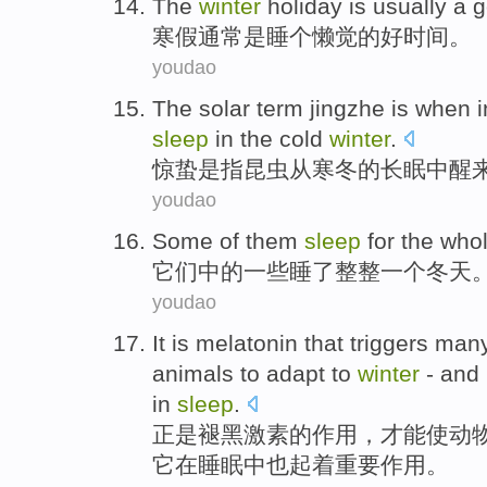
T
he
winter
holiday is usually a 
寒
假通常是睡个懒觉的好时间。
youdao
T
he solar term jingzhe is when 
sleep
in the cold
winter
.
惊
蛰是指昆虫从寒冬的长眠中醒
youdao
Some
of
them
sleep
for the
who
它们
中的
一些
睡
了
整整一个
冬天
youdao
It
is
melatonin that
triggers
man
animals
to adapt to
winter
-
and
in
sleep
.
正是
褪
黑激素
的
作用
，
才能
使
动
它
在睡眠中
也
起
着
重要
作用。