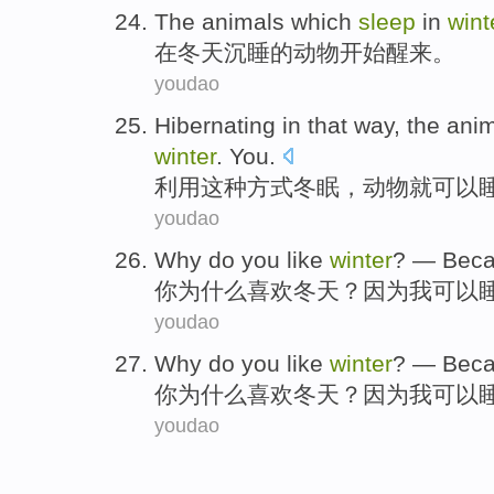
The
animals
which
sleep
in
wint
在
冬天
沉睡
的
动物
开始
醒来
。
youdao
Hibernating
in
that
way
, the
anim
winter
.
You
.
利用
这种
方式
冬眠
，
动物
就可以
youdao
Why do
you
like
winter
? —
Bec
你
为什么
喜欢
冬天？
因为
我
可以
youdao
Why do
you
like
winter
? —
Bec
你
为什么
喜欢
冬天？
因为
我
可以
youdao