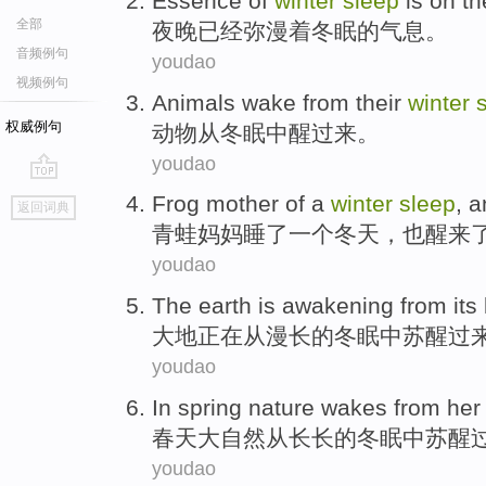
Essence of
winter
sleep
is on
th
全部
夜晚
已经弥漫着
冬眠
的
气息。
音频例句
youdao
视频例句
Animals
wake
from
their
winter
权威例句
动物
从
冬眠
中
醒过来
。
youdao
go
Frog
mother
of
a
winter
sleep
,
a
返回词典
top
青蛙
妈妈
睡
了
一个
冬天
，
也
醒来
youdao
The earth
is awakening
from
its
大地
正在
从
漫长的冬眠中苏醒过
youdao
In spring
nature
wakes
from
her
春天
大自然
从
长长的
冬眠
中
苏醒
youdao