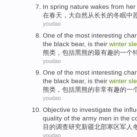
In
spring
nature
wakes
from
her
在
春天
，
大自然
从
长长的
冬眠
中
youdao
One
of
the
most
interesting
char
the
black bear
,
is
their
winter
sl
熊类
，
包括
黑熊
的
最
有趣
的
一个
youdao
One
of
the
most interesting
char
the
black bear
,
is
their
winter
sl
熊类
，
包括
黑熊
的
非常
有趣的
一
youdao
Objective to
investigate
the
infl
quality of the
army men
in the c
目的
调查
研究新疆
北部
寒区
军人
youdao