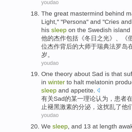
youdao
The
great
mastermind
behind
m
Light
," "
Persona
"
and
"
Cries
and
his
sleep
on
the
Swedish
island
他
的
杰作
包括《
冬日
之光
》、《
位杰作
背后
的
大师
于瑞典
法罗
岛
岁
。
youdao
One
theory
about
Sad
is that
suf
in
winter
to halt
melatonin
produ
sleep
and
appetite
.
有关
Sad
的
某一
理论
认为，
患者
止
褪黑激素
的分泌，
这
扰乱了
他
youdao
We
sleep
, and 13 at length
awa