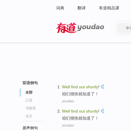
词典
翻译
有道精品课
中
有道 - 网易旗下搜索
双语例句
Well
find
out
shortly
!
全部
咱们很快就
知道
了
！
口语
youdao
书面语
Well
find
out
shortly
!
论文
咱们很快就
知道
了
！
youdao
原声例句