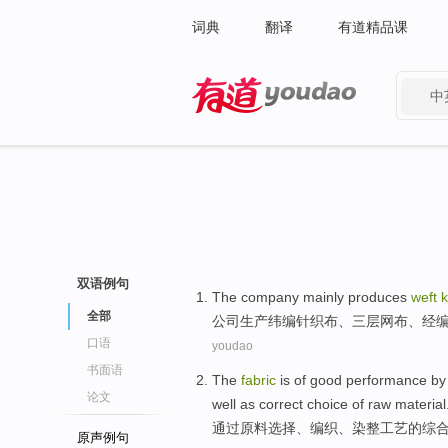
词典
翻译
有道精品课
中
有道 - 网易旗下搜索
双语例句
The company
mainly
produces
weft
k
全部
公司
生产
纬编
针织布
、三层
网
布
、
经
口语
youdao
书面语
The
fabric
is
of
good
performance
by
论文
well as correct
choice
of
raw material
通过
原料
选择
、
编织
、
染整工艺
的
综
原声例句