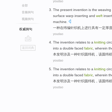
youdao
全部
The present invention is the weaving 
音频例句
surface
warp inserting and
weft
inser
视频例句
machine
.
一
种在
纬
编
针织
机上进行
具有
一定
厚
权威例句
youdao
The invention
relates to
a
knitting
cir
go
返回词典
into a
double faced
fabric
, wherein t
top
本
发明
涉及
一种
针织
圆
纬
机
，
该
圆纬
youdao
The invention
relates to
a
knitting
cir
into a
double faced
fabric
, wherein t
本
发明
涉及
一种
针织
圆
纬
机
，
该
圆纬
youdao