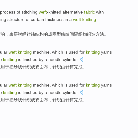
process of stitching
weft
-knitted
alternative
fabric
with
ting
structure
of
certain
thickness
in
a
weft
knitting
度
的
，
表层
衬经衬纬
结构
的成圈型
纬
编间隔
织物
织
造
方法。
cular
weft
knitting
machine
,
which
is
used for
knitting
yarns
he
knitting
is
finished
by a
needle
cylinder
.
机
用于
把
纱线
针织
成
双面
布
，针织
由
针筒
完成
。
cular
weft
knitting
machine
,
which
is
used for
knitting
yarns
he
knitting
is
finished
by a
needle
cylinder
.
机
用于
把
纱线
针织
成
双面
布
，针织
由
针筒
完成
。