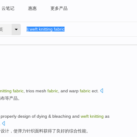
云笔记
惠惠
更多产品
英
nitting
fabric
, trios
mesh
fabric
, and
warp
fabric
ect
.
编
布等产品。
properly
design
of
dying &
bleaching
and
weft
knitting
as
.
合
设计
，使弹力针织
面料
获得了
良好
的综合
性能
。