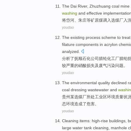
The
Dai
River
,
Zhuzhuang
coal mine 
washing
and
effective
implementatio
将
岱
河
、
朱庄等矿原煤调入选煤厂
入
youdao
The
existing
process
scheme
to trea
filature
components
in acrylon
chemic
analyzed
.
分析了
抚顺
石化
公司
腈纶
化工厂
腈纶
较严重的硝酸损失及
废气
污染问题。
youdao
The
environmental
quality
declined r
coal dressing
wastewater
and
washi
贵州
某
选煤厂
所
处工业区
环境
质量
状
态
环境造成了
危害
。
youdao
Cleaning
items
:
high-rise buildings
,
b
large
water
tank
cleaning,
manhole
cl