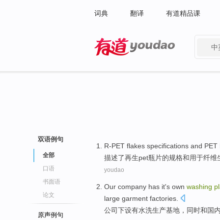
词典
翻译
有道精品课
中
有道 - 网易旗下搜索
双语例句
R-PET
flakes
specifications
and
PET
全部
描述
了再生
pet
瓶
片
的
规格
和
用于
纤维
口语
youdao
书面语
Our company
has
it's own
washing
p
论文
large
garment
factories
.
公司
下设有
水洗
生产基地，
同时和
国
原声例句