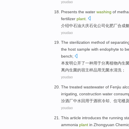
youdao
Presents
the
water
washing
of
metha
fertilizer
plant
.
介绍
中
石油
大庆
石化公司
化肥厂
合成
youdao
The
sterilization
method
of
separatin
the
host
sample
with
endophyte to b
bench
;
本
发明公开
了一
种
用于
分离
植物
内生
离
内生菌
的
宿主
样品
用
无菌
水
清洗
；
youdao
The treated wastewater of
Fenjiu
alc
irrigating
,
construction
water consump
汾酒厂
中水回用于
酒
班
冷却
、住宅楼
youdao
This article introduces
the
running
st
ammonia
plant
in
Zhongyuan
Chemic