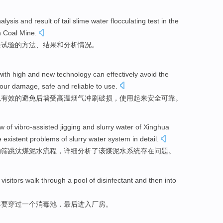
alysis
and
result
of
tail
slime
water
flocculating
test
in the
n
Coal Mine.
凝
试验
的
方法
、
结果
和
分析
情况。
with
high
and new
technology
can
effectively
avoid
the
our
damage
,
safe
and reliable
to
use
.
以
有效
的
避免
后墙
受
高温
烟气
冲刷
破损
，使用起来
安全
可靠
。
ow
of
vibro-assisted jigging
and
slurry
water
of
Xinghua
e
existent
problems
of
slurry
water system
in detail
.
动筛跳汰
煤泥
水
流程，详细
分析了
该
煤泥水
系统
存在
问题
。
,
visitors
walk
through
a
pool
of
disinfectant
and
then
into
客
要穿过
一
个
消毒
池
，
最后
进入
厂房。