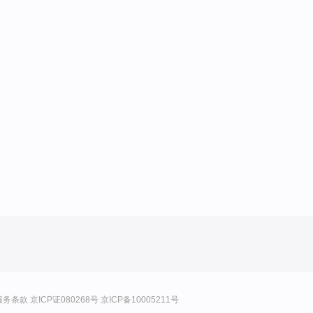
服务条款
京ICP证080268号
京ICP备10005211号