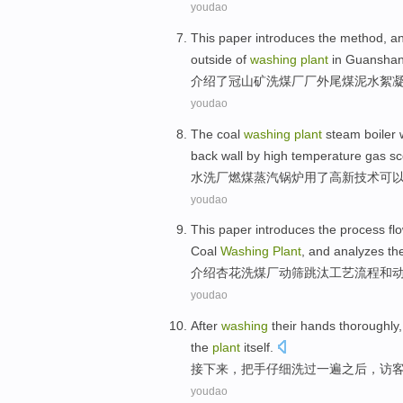
youdao
This paper introduces
the
method
,
an
outside
of
washing
plant
in Guansha
介绍
了冠山矿洗煤厂
厂
外
尾
煤泥
水
絮
youdao
The coal
washing
plant
steam
boiler
back
wall by
high temperature
gas sc
水洗
厂
燃煤蒸汽
锅炉
用了
高新
技术
可
youdao
This paper introduces the
process
fl
Coal
Washing
Plant
, and
analyzes
th
介绍
杏花
洗煤厂动筛跳
汰
工艺
流程
和
youdao
After
washing
their hands
thoroughly
the
plant
itself
.
接下来
，
把手
仔细
洗过
一遍
之后，
访
youdao