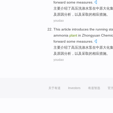
forward some measures
.
主要
介绍
了
高压
洗涤
水泵
在
中原大化
及
原因分析
，以及采取的相应措施。
youdao
This article introduces
the
running
st
ammonia
plant
in
Zhongyuan
Chemic
forward some measures
.
主要
介绍
了
高压
洗涤
水泵
在
中原大化
及
原因分析
，以及采取的相应措施。
youdao
关于有道
Investors
有道智选
官