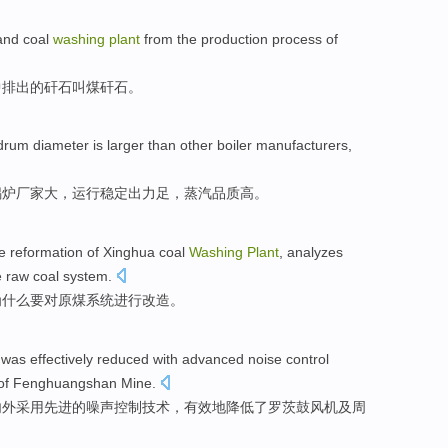
and
coal
washing
plant
from the
production
process
of
中排出
的
矸石
叫
煤矸石
。
drum
diameter
is
larger
than
other
boiler
manufacturers
,
锅炉
厂家
大
，
运行稳定
出力
足，蒸汽
品质
高
。
e
reformation
of
Xinghua
coal
Washing
Plant
,
analyzes
e raw coal
system
.
为什么
要
对
原煤
系统
进行
改造。
was
effectively
reduced
with
advanced
noise
control
of Fenghuangshan
Mine.
内外采用
先进
的
噪声
控制
技术
，
有效地
降低了
罗茨鼓风机及周