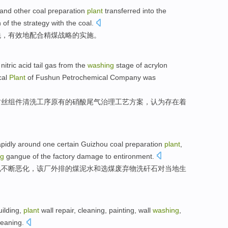
and other coal preparation
plant
transferred
into the
n
of the
strategy
with
the
coal
.
洗
，
有效地
配合
精煤
战略
的
实施
。
t
nitric
acid
tail
gas
from the
washing
stage
of
acrylon
al
Plant
of
Fushun
Petrochemical
Company
was
纺丝
组件
清洗
工序
原有
的
硝酸
尾气
治理
工艺
方案
，认为存在着
apidly around
one certain
Guizhou
coal
preparation
plant
,
ng
gangue
of the
factory
damage
to
entironment
.
况不断恶化，
该厂
外排的
煤泥水
和
选煤废弃物
洗
矸石
对当地
生
uilding
,
plant
wall
repair
, cleaning,
painting
, wall
washing
,
eaning.