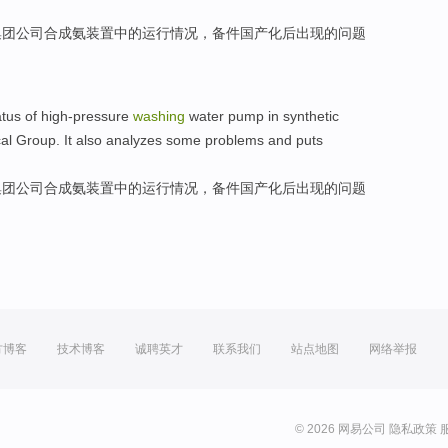
集团
公司
合成氨
装置中的
运行
情况
，备件国产化后出现的
问题
atus
of high-pressure
washing
water pump
in
synthetic
al
Group
. It also
analyzes
some
problems
and
puts
集团
公司
合成氨
装置中的
运行
情况
，备件国产化后出现的
问题
方博客
技术博客
诚聘英才
联系我们
站点地图
网络举报
© 2026 网易公司
隐私政策