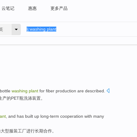
云笔记
惠惠
更多产品
英
bottle
washing
plant
for
fiber
production
are
described
.
生产
的
PET
瓶
洗涤
装置
。
lant
,
and
has built up
long-term
cooperation with
many
内
大型
服装
工厂
进行
长期
合作
。