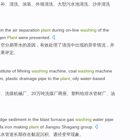
修补
、清洗、
涂装
、外墙
清洗
、
大型
污水
池
清洗、
沙井
清洗
in
the
air separation
plant
during
on-line
washing
of
the
gen
Plant
were
presented
.
时空分
易
带
水
的
原因
，有效处理了清洗中出现
的
异常情况，并
效果评定。
stitute of
Mining
washing
machine
, coal
washing
machine
wo
,
plastic
drainage
pipe
to the
plant
,
oily
water-based
所
、
洗煤
机械厂
、20万
吨
洗煤厂
两
座、
塑料
给排水
管材
厂
、
油
udge
sediment
in the
blast furnace
gas
washing
water
pipe
fa iron making
plant
of
Jiangsu
Shagang
group.
涤
水
管道
长期存在黏泥
沉积
、通径
变窄
现象。