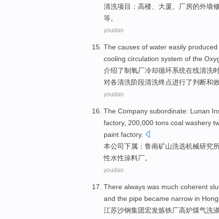
清洗
项目
：
高楼
、
大厦
、
厂房
的
外墙
等。
youdao
The
causes
of
water
easily
produced
cooling
circulation
system
of
the Oxy
介绍
了制氧
厂
冷却
循环
系统
在线
清洗
对各清洗阶段清洗终点
进行了
判断和
youdao
The Company
subordinate
:
Lunan
In
factory
, 200,000
tons
coal washery
t
paint factory.
本
公司
下属
：
鲁南
矿山
洗选
机械
研究
性
水性涂料厂。
youdao
There always was much coherent sl
and the pipe
became narrow
in Hong
江苏
沙钢集团宏发
炼铁厂
高炉
煤气
洗