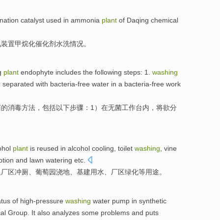
nation
catalyst
used in
ammonia
plant
of
Daqing
chemical
氨
装置
甲烷
化催化剂
水洗
情况。
g
plant
endophyte
includes
the following
steps
: 1.
washing
e
separated
with
bacteria-free
water
in
a
bacteria-free work
菌
的
消毒
方法
，
包括
以下
步骤
：1）
在
无菌
工作台
内，将欲
分
ohol
plant
is reused in
alcohol
cooling
,
toilet
washing
,
vine
tion
and lawn watering
etc
.
及厂区
冲厕
、
葡萄园
浇地、
基建
用水、厂区绿化等用途。
atus
of high-pressure
washing
water pump
in
synthetic
al
Group
. It also
analyzes
some
problems
and
puts