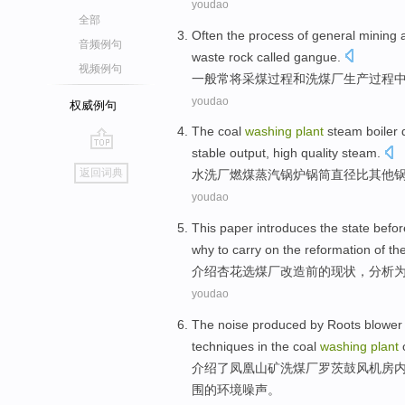
youdao
全部
Often
the
process
of
general
mining
音频例句
waste
rock
called
gangue
.
视频例句
一般
常
将
采煤
过程
和
洗煤厂
生产
过程
youdao
权威例句
The
coal
washing
plant
steam
boiler
stable
output
,
high
quality
steam.
go
返回词典
水洗
厂
燃煤
蒸汽
锅炉
锅
筒
直径
比
其他
top
youdao
This paper introduces
the
state
befor
why
to
carry
on the
reformation
of th
介绍
杏花
选煤厂
改造
前
的
现状
，
分析
youdao
The
noise
produced by Roots
blower
techniques
in the
coal
washing
plant
介绍了
凤凰山
矿洗煤厂罗茨
鼓风机
房
围的环境噪声。