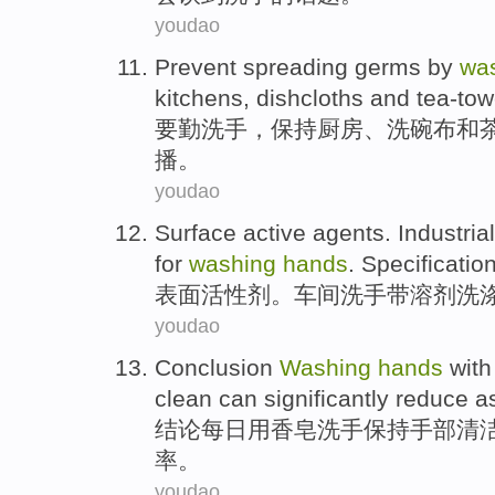
youdao
Prevent
spreading
germs by
wa
kitchens
,
dishcloths
and
tea-tow
要勤
洗手
，
保持
厨房
、洗
碗
布
和
播
。
youdao
Surface
active agents
.
Industria
for
washing
hands
.
Specificatio
表面
活性剂
。车间
洗手
带
溶剂
洗
youdao
Conclusion
Washing
hands
with
clean
can
significantly
reduce
a
结论
每日
用
香皂
洗手
保持
手部
清
率
。
youdao