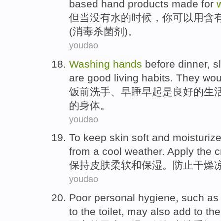
based
hand
products
made for
但
当
没有
水
的时候，
你
可以
用
含
(
消毒杀菌剂
)。
youdao
Washing
hands
before dinner,
s
are
good
living
habits
.
They
wou
饭前
洗手
、
早睡
早起
是
良好
的
生
的
身体
。
youdao
To keep
skin
soft
and
moisturiz
from
a
cool
weather
. Apply
the
c
保持
皮肤
柔软
和
保湿
。
防止
干燥
youdao
Poor
personal hygiene
,
such as
to
the toilet
,
may
also
add
to th