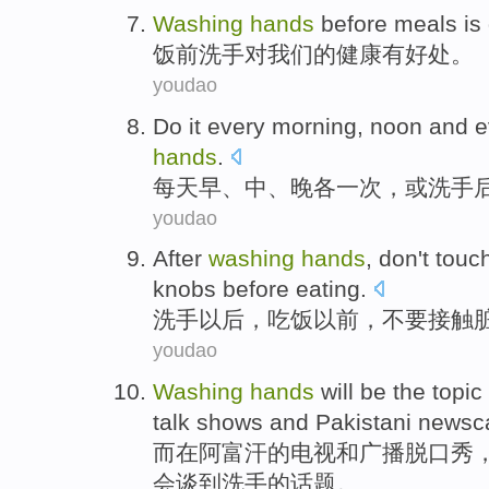
Washing
hands
before
meals
is
饭前
洗手
对
我们
的健康
有
好处。
youdao
Do it every
morning
, noon and
e
hands
.
每天
早
、中、
晚
各一次，
或
洗手
youdao
After
washing
hands
,
don't
touc
knobs
before
eating
.
洗手
以后
，
吃饭
以前
，
不要
接触
youdao
Washing
hands
will be
the
topic
talk shows
and
Pakistani
newsc
而在
阿富汗
的
电视
和
广播
脱口秀
会谈到
洗手
的
话题
。