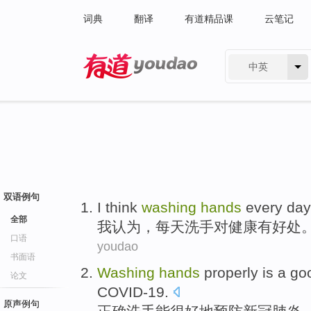
词典
翻译
有道精品课
云笔记
中英
有道 - 网易旗下搜索
双语例句
I
think
washing
hands
every day 
全部
我
认为，每天洗手对健康有好处
口语
youdao
书面语
W
ashing
hands
properly is a go
论文
COVID-19.
原声例句