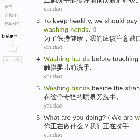
正
确洗手能很好地预防新冠肺炎
全部
youdao
音频例句
T
o keep healthy, we should pay 
视频例句
washing
hands
.
权威例句
为
了保持健康，我们应该注意戴
youdao
go
Washing
hands
before
touching
返回词典
top
触摸
婴儿
前
洗手
。
youdao
Washing
hands
beside
the
stra
在
这个
奇怪的
喷泉旁洗手
。
youdao
What
are
you
doing
? /
We
are
w
你
正在做
什么？
我们
正在
洗手
。
youdao