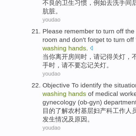
不良
的
卫生
习惯
，
例如
去
洗手间
肮脏
。
youdao
Please
remember
to turn off the
room
and
don't
forget to
turn
off
washing
hands
.
当
你
离开
房间
时，
请
记得
关灯
，
手时，请不要忘记关灯。
youdao
Objective To
identify
the
situatio
washing
hands
of
medical
work
gynecology (
ob-gyn
) department
目的
了解
农村基层妇产科
工作人
发生
情况
及原因。
youdao