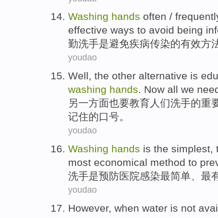
Washing
hands
often / frequentl
effective
ways
to
avoid
being
in
勤洗手
是
避免
疾病
传染
的
有效
方
youdao
Well
, the
other alternative
is
edu
washing
hands
.
Now all
we
nee
另
一方面
也
要
教育
人们
洗手
的
重
记住
的口号。
youdao
Washing
hands
is
the
simplest
,
most
economical
method
to
pre
洗手
是
预防
医院
感染
最简单
、
最
youdao
However
,
when
water
is not
avai