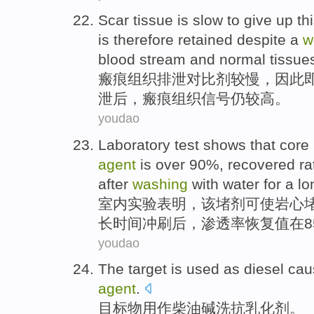
Scar
tissue
is slow
to give up th
is
therefore
retained
despite
a
w
blood stream
and
normal
tissue
瘢痕
组织
排泄
对比
剂
较
慢，
因此
泄后，瘢痕组织
信号
仍较高。
youdao
Laboratory
test
shows that
core
agent
is over 90%,
recovered
ra
after
washing
with
water
for a l
室内
实验
表明
，该
堵
剂可使岩心
长时间
冲刷
后
，
渗透率
恢复
值
在
youdao
The
target
is
used as
diesel
cau
agent
.
目标
物
用作
柴油
碱洗抗乳化剂。