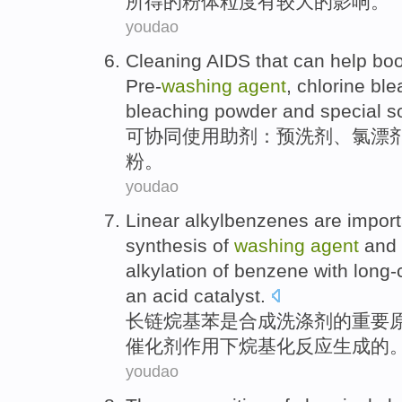
所得
的
粉体
粒度
有较大
的
影响
。
youdao
Cleaning AIDS that
can
help boo
Pre-
washing
agent
,
chlorine
ble
bleaching
powder
and
special
s
可
协同使用助剂：预
洗剂
、
氯
漂
粉。
youdao
Linear
alkylbenzenes
are
import
synthesis
of
washing
agent
and 
alkylation
of
benzene
with
long-
an acid
catalyst
.
长
链
烷基
苯
是
合成
洗涤剂
的
重要
催化剂作用
下
烷基化反应生成的
youdao