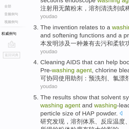
sections
endoscope
washing
ag
全部
注射
用无菌
粉末
，
溶剂清洗剂
或
音频例句
youdao
视频例句
The invention
relates
to a
washi
权威例句
and
softening
functions
and a
p
本
发明涉及
一种
兼有去
污
和
柔软
youdao
go
返回词典
top
Cleaning AIDS that
can
help boo
Pre-
washing
agent
,
chlorine
ble
可
协同使用助剂：预
洗剂
、
氯
漂
youdao
The results
show
that
solvent
s
washing
agent
and
washing
-lea
perticle size
of
HAP
powder
.
研究
发现
，
溶剂
体系
、
反应
温度