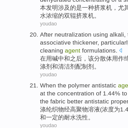
本
发明
涉及
的
是
一
种挤浆机，
尤
水
浓缩
的双辊挤浆机。
youdao
After
neutralization
using
alkali
,
associative
thickener
,
particular
cleaning
agent
formulations
.
在
用
碱
中和
之后，
该
分散体
用作
涤剂
和
清洁剂
配制剂
。
youdao
When the
polymer
antistatic
age
at the
concentration
of 1.44% t
the fabric
better
antistatic prope
涤纶
织物
经
高聚物溶液
(
浓度
为1.
和
一定
的耐
水洗
性。
youdao