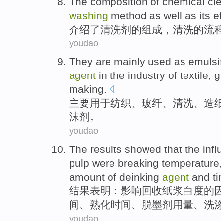
The
composition
of
chemical
cl
washing
method
as well
as its
e
介绍了
清洗剂
的
组成
，
清洗
的
流
youdao
They are mainly
used
as emulsif
agent
in the
industry
of
textile
,
g
making.
主要
用于
纺织
、
玻纤
、
清洗
、造
沫
剂。
youdao
The results
showed that
the
inf
pulp
were
breaking
temperature
amount
of deinking
agent
and ti
结果
表明
：
影响
回收
纸浆
白
度
的
间
、
熟化
时间、
脱
墨
剂用量
、洗
youdao