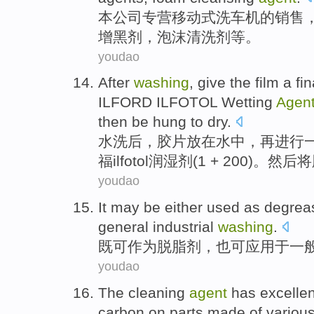
本
公司
专营
移动式
洗车
机
的
销售
增
黑
剂
，泡沫清洗剂等。
youdao
After
washing
, give the
film
a
fin
ILFORD
ILFOTOL
Wetting
Agen
then
be
hung
to
dry
.
水洗
后，
胶片
放在
水中
，再进行
福
ilfotol
润湿
剂
(
1
+ 200)。
然后
将
youdao
It
may be
either
used as
degrea
general
industrial
washing
.
既
可
作为
脱脂
剂
，也可
应用
于
一
youdao
The
cleaning
agent
has
excellen
carbon on
parts
made
of variou