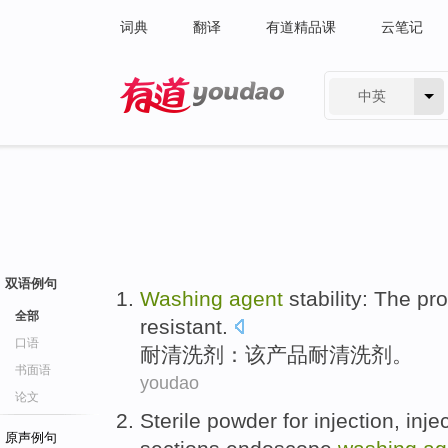
词典
翻译
有道精品课
云笔记
中英
有道 - 网易旗下搜索
双语例句
Washing
agent
stability:
The
pro
全部
resistant
.
口语
耐
清洗剂
：
该
产品
耐清洗剂。
书面语
youdao
论文
Sterile
powder
for
injection
, inje
原声例句