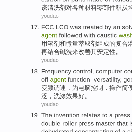
该
清洗剂
对
各种
材料
零部件
积炭
youdao
FCC LCO
was
treated
by
an
sol
agent
followed
with
caustic
was
用
溶剂
和
微量萃取
剂
组成的
复合
再结合
碱洗
来改善其安定性。
youdao
Frequency
control
,
computer
co
off
agent
function
,
versatility
,
go
变频
调速
，为
电脑
控制
，
操作简
泛
，洗涤
效果
好
。
youdao
The invention
relates
to
a
press
double-roller press master that 
dehydrated
concentrating
of
a
s