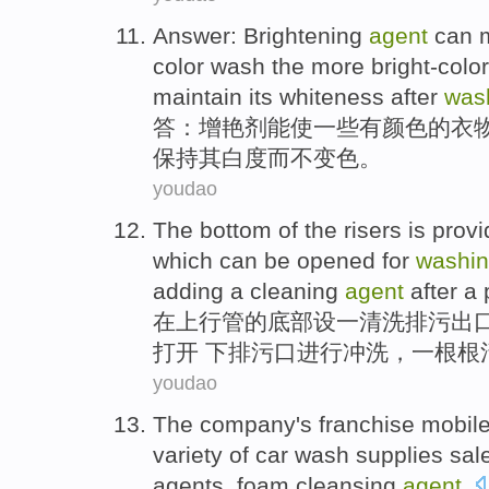
Answer
:
Brightening
agent
can
color
wash
the
more
bright-colo
maintain
its
whiteness
after
was
答
：
增艳
剂
能
使
一些
有
颜色
的
衣
保持
其
白度
而
不
变色
。
youdao
The
bottom
of
the
risers
is prov
which can be
opened
for
washi
adding
a
cleaning
agent
after
a
在
上
行管
的
底部
设
一
清洗
排污
出
打开
下排污口
进行
冲洗
，
一根根
youdao
The company
's franchise
mobil
variety of
car
wash
supplies
sal
agents
,
foam
cleansing
agent
.