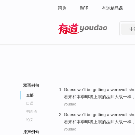
词典
翻译
有道精品课
中
有道 - 网易旗下搜索
双语例句
Guess
we
'll be getting
a
werewolf
sh
全部
看来
和本季即将上演的
巫师
大战
一样
口语
youdao
书面语
Guess
we
'll be getting
a
werewolf
sh
论文
看来
和本季即将上演的
巫师
大战
一样
youdao
原声例句