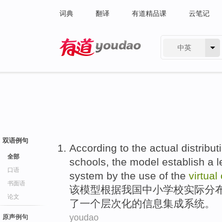
词典
翻译
有道精品课
云笔记
中英
有道 - 网易旗下搜索
双语例句
According to
the
actual
distribut
全部
schools
,
the
model
establish
a
l
口语
system
by the
use
of the
virtual
书面语
该
模型
根据
我国
中小
学校
实际
分
论文
了
一个
层次化
的
信息
集成
系统
。
youdao
原声例句