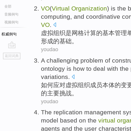
全部
VO
(
Virtual
Organization
)
is
the
b
音频例句
computing
,
and
coordinative
co
视频例句
VO
.
虚拟
组织
是
网格
计算
的
基本
管理
权威例句
形成
的
基础
。
youdao
go
返回词典
top
A
challenging
problem
of
constr
ontology
is
how to
deal
with the
variations.
如何
应对
虚拟
组织
成员
本体
的
变
的主要
挑战
。
youdao
The
replication
management
sy
model
based on
the
virtual
orga
agents
and
the
user
characteris